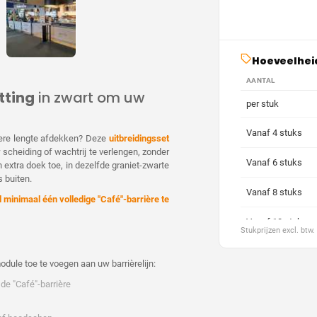
Hoeveelhei
AANTAL
tting
in zwart om uw
per stuk
Vanaf 4 stuks
otere lengte afdekken? Deze
uitbreidingsset
scheiding of wachtrij te verlengen, zonder
Vanaf 6 stuks
extra doek toe, in dezelfde graniet-zwarte
 buiten.
Vanaf 8 stuks
jd minimaal één volledige "Café"-barrière te
Vanaf 10 stuks
Stukprijzen excl. btw
Vanaf 20 stuks
ule toe te voegen aan uw barrièrelijn:
Vanaf 30 stuks
 de "Café"-barrière
Vanaf 40 stuks