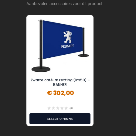
Aanbevolen accessoires voor dit product
Zwarte café-afzetting (1m50) -
BANNER
€ 302,00
(0)
SELECT OPTIONS