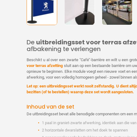
De
uitbreidingsset voor terras afze
afbakening te verlengen
Beschikt u al over een zwarte "Café"-barrière en wilt u een gr
voor terras afzetting
sluit aan op een bestaande barrière om uw 
opnieuw te beginnen. Elke module voegt een nieuwe voet en een 
afwerking, voor een volledig homogeen geheel - zowel binnen als
Let op: een uitbreidingsset werkt nooit zelfstandig. U dient alti
bezitten (of te bestellen) waarop deze set wordt aangesloten.
Inhoud van de set
De uitbreidingsset bevat alle benodigde componenten om een mod
1 paal in graniet-zwarte afwerking, identiek aan die van
2 horizontale dwarslatten om het doek te spannen