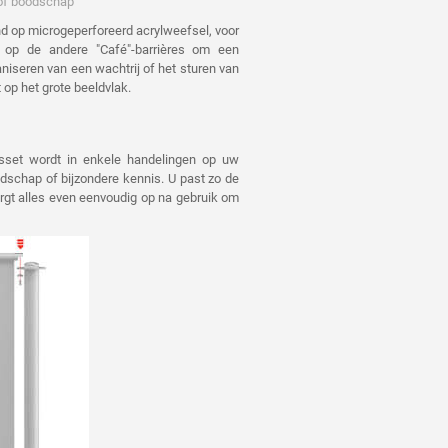
 of boodschap
nd op microgeperforeerd acrylweefsel, voor
Vanaf 50 stuks
n op de andere "Café"-barrières om een
ganiseren van een wachtrij of het sturen van
Vanaf 70 stuks
t op het grote beeldvlak.
Vanaf 100 stuks
sset wordt in enkele handelingen op uw
dschap of bijzondere kennis. U past zo de
rgt alles even eenvoudig op na gebruik om