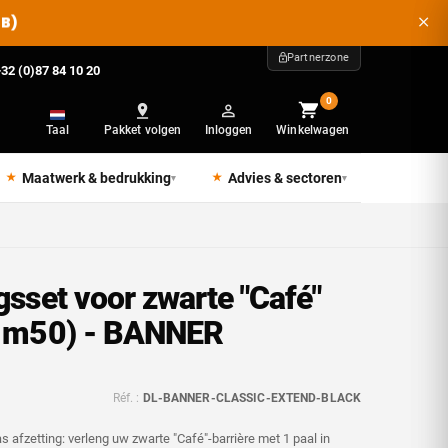
2B)
Partnerzone
32 (0)87 84 10 20
0
Taal
Pakket volgen
Inloggen
Winkelwagen
Maatwerk & bedrukking
Advies & sectoren
▾
▾
gsset voor zwarte "Café"
(1m50) - BANNER
Réf. :
DL-BANNER-CLASSIC-EXTEND-BLACK
as afzetting: verleng uw zwarte "Café"-barrière met 1 paal in