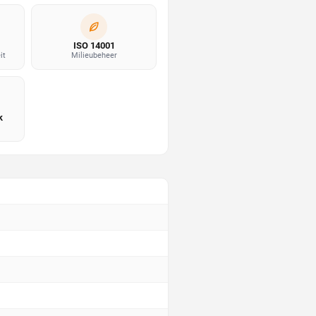
ISO 14001
it
Milieubeheer
k