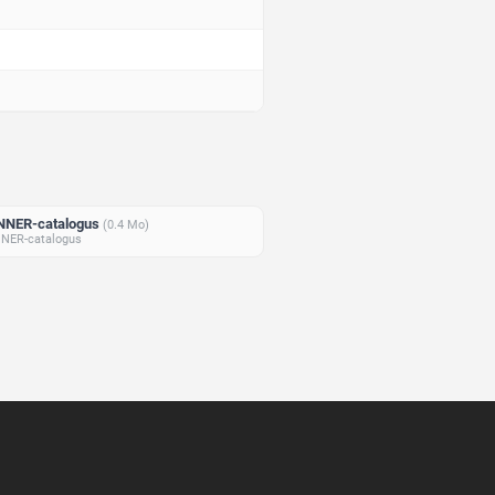
NNER-catalogus
(0.4 Mo)
NER-catalogus