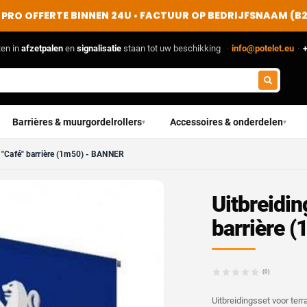
PRO OFFERTE BINNEN 24U • FACTUUR OP BEDRIJFSNAAM (B
ten in
afzetpalen
en
signalisatie
staan tot uw beschikking
·
info@potelet.eu
·
+
Barrières & muurgordelrollers
Accessoires & onderdelen
▾
▾
e "Café" barrière (1m50) - BANNER
Uitbreidin
barrière 
(0)
Uitbreidingsset voor terr