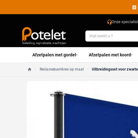
Onze specialis
Geleiding, signalisatie, wachtrijen
Afzetpalen met gordel
Afzetpalen met koord
▾
▾
Reclamebarrières op maat
Uitbreidingsset voor zwart
Home