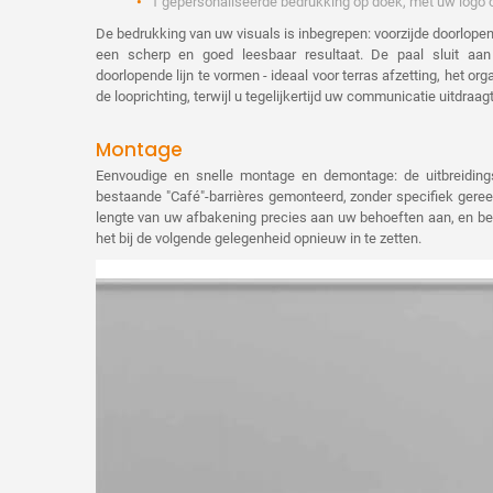
1 gepersonaliseerde bedrukking op doek, met uw logo
De bedrukking van uw visuals is inbegrepen: voorzijde doorlope
een scherp en goed leesbaar resultaat. De paal sluit aa
doorlopende lijn te vormen - ideaal voor terras afzetting, het or
de looprichting, terwijl u tegelijkertijd uw communicatie uitdraag
Montage
Eenvoudige en snelle montage en demontage: de uitbreiding
bestaande "Café"-barrières gemonteerd, zonder specifiek geree
lengte van uw afbakening precies aan uw behoeften aan, en be
het bij de volgende gelegenheid opnieuw in te zetten.