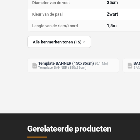
35cm
Diameter van de voet
Zwart
Kleur van de paal
1,5m
Lengte van de riem/koord
Alle kenmerken tonen (15)
Template BANNER (150x85cm)
BA
(0.1 Mo)
PDF
PDF
Template BANNER (150x85cm)
BAN
Gerelateerde producten