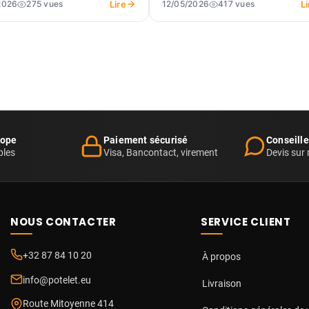
Lire
Li
2026
275 vues
12/05/2026
417 vues
rope
Paiement sécurisé
Conseill
bles
Visa, Bancontact, virement
Devis sur
NOUS CONTACTER
SERVICE CLIENT
+32 87 84 10 20
À propos
info@potelet.eu
Livraison
Route Mitoyenne 414