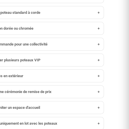
n poteau standard à corde
+
tion dorée ou chromée
+
mande pour une collectivité
+
ier plusieurs poteaux VIP
+
és en extérieur
+
une cérémonie de remise de prix
+
miter un espace d'accueil
+
uniquement en lot avec les poteaux
+