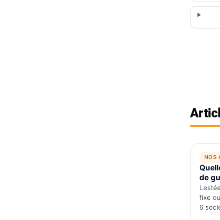
Artic
NOS 
Quell
de gu
comp
Lestée
fixe o
6 socl
choisi