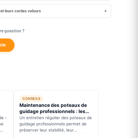
et leurs cordes velours
+
re question ?
ION
CONSEILS
Maintenance des poteaux de
guidage professionnels : les
bonnes pratiques.
de -
Un entretien régulier des poteaux de
me
guidage professionnels permet de
préserver leur stabilité, leur
esthétique et leur durée de vie.…