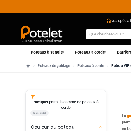
Nos spécial
Guidage, balisage, files d'attente
Poteaux à sangle
Poteaux à corde
Barrièr
▾
▾
Poteaux de guidage
Poteaux à corde
Poteau VIP 
Accueil
Naviguer parmi la gamme de poteaux à
corde
(2 produits)
La
g
premi
Couleur du poteau
embou