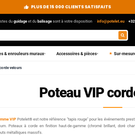
VENTE DIRECTE DU FABRICANT
istes du
guidage
et du
balisage
sont à votre disposition
·
info@potelet.eu
·
+32
es & enrouleurs muraux
Accessoires & pièces
Sur-mesur
▾
▾
corde velours
Poteau VIP cord
amme VIP
Potelet® est notre référence "tapis rouge" pour les événements prestige
um. Poteaux à corde en finition haut-de-gamme (chromé brillant, doré cham
ts métalliques massifs.