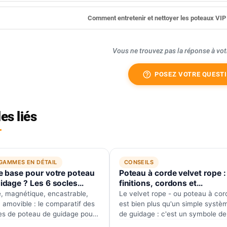
Comment entretenir et nettoyer les poteaux VIP 
Vous ne trouvez pas la réponse à vot
help_outline
POSEZ VOTRE QUEST
les liés
GAMMES EN DÉTAIL
CONSEILS
e base pour votre poteau
Poteau à corde velvet rope :
idage ? Les 6 socles
finitions, cordons et
arés
associations prestige
, magnétique, encastrable,
Le velvet rope - ou poteau à cor
u amovible : le comparatif des
est bien plus qu'un simple systè
es de poteau de guidage pour
de guidage : c'est un symbole de
r la bonne base.
prestige, d'exclusivité et de…