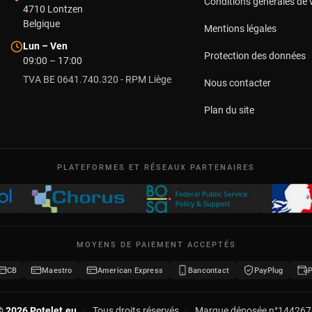
Conditions générales de 
4710
Lontzen
Belgique
Mentions légales
Lun – Ven
Protection des données
09:00 – 17:00
TVA BE 0641.740.320 - RPM Liège
Nous contacter
Plan du site
PLATEFORMES ET RÉSEAUX PARTENAIRES
MOYENS DE PAIEMENT ACCEPTÉS
CB
Maestro
American Express
Bancontact
PayPlug
© 2026 Potelet.eu
·
Tous droits réservés
·
Marque déposée n°144267