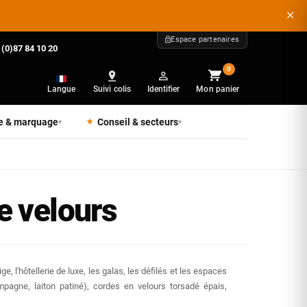
Espace partenaires
 (0)87 84 10 20
0
Langue
Suivi colis
Identifier
Mon panier
e & marquage
Conseil & secteurs
▾
▾
e velours
, l'hôtellerie de luxe, les galas, les défilés et les espaces
pagne, laiton patiné), cordes en velours torsadé épais,