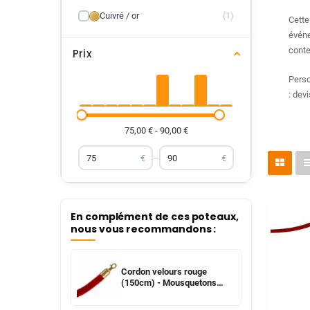
Cuivré / or
(1)
Cette
évén
conte
Prix
Perso
: dev
75,00 € - 90,00 €
€
–
€
En complément de ces poteaux,
nous vous recommandons :
Cordon velours rouge
(150cm) - Mousquetons
dorés