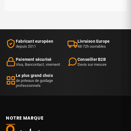
Ferme la file proprement
Ce récepteur mural permet de clipser la sangle pour fermer
notre file d'attente côté mur, sans poteau supplémentaire. La
sangle s'enclenche d'un geste et tient fermement. Installé à
l'accueil de notre administration, il fait gagner de la place et
structure bien le parcours.
Fabricant européen
Livraison Europe
Léa L.
19 décembre 2021
✓ Achat vérifié
depuis 2011
48-72h ouvrables
·
Utile ?
👍
7
👎
0
🚩
Paiement sécurisé
Conseiller B2B
Visa, Bancontact, virement
Devis sur mesure
Le plus grand choix
de poteaux de guidage
professionnels
NOTRE MARQUE