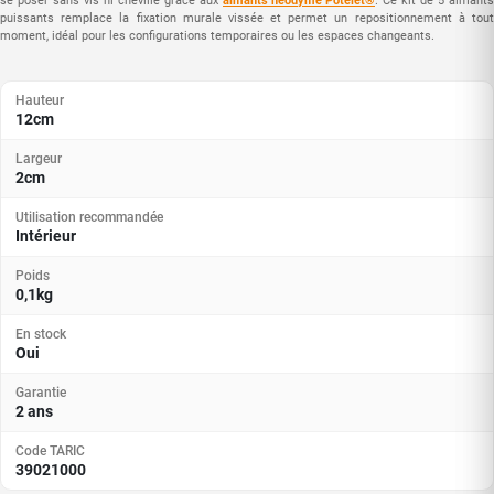
se poser sans vis ni cheville grâce aux
aimants néodyme Potelet®
. Ce kit de 5 aimants
puissants remplace la fixation murale vissée et permet un repositionnement à tout
moment, idéal pour les configurations temporaires ou les espaces changeants.
Hauteur
12cm
Largeur
2cm
Utilisation recommandée
Intérieur
Poids
0,1kg
En stock
Oui
Garantie
2 ans
Code TARIC
39021000