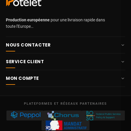
Production européenne
pour une livraison rapide dans
toute l'Europe…
NOUS CONTACTER
+32 87 84 10 20
SERVICE CLIENT
info@potelet.eu
À propos
Route Mitoyenne 414
MON COMPTE
4710
Lontzen
Livraison
Belgique
Tableau de bord
Conditions générales de vente
Lun – Ven
Mes commandes
09:00 – 17:00
PLATEFORMES ET RÉSEAUX PARTENAIRES
Mentions légales
TVA BE 0641.740.320 - RPM Liège
Mes avoirs
Protection des données
Mes adresses
Nous contacter