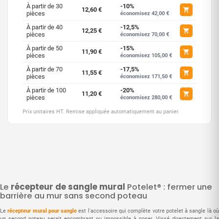
À partir de 30
-10%
12,60 €
pièces
économisez 42,00 €
À partir de 40
-12,5%
12,25 €
pièces
économisez 70,00 €
À partir de 50
-15%
11,90 €
pièces
économisez 105,00 €
À partir de 70
-17,5%
11,55 €
pièces
économisez 171,50 €
À partir de 100
-20%
11,20 €
pièces
économisez 280,00 €
Prix unitaires HT. Remise appliquée automatiquement au panier.
Le
récepteur de sangle mural
Potelet® : fermer une
barrière au mur sans second poteau
Le
récepteur mural pour sangle
est l'accessoire qui complète votre potelet à sangle là o
un second poteau serait encombrant ou impossible à poser. Vissé directement sur la