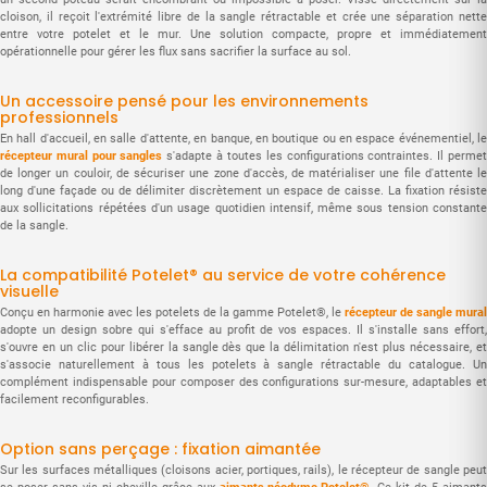
cloison, il reçoit l'extrémité libre de la sangle rétractable et crée une séparation nette
entre votre potelet et le mur. Une solution compacte, propre et immédiatement
opérationnelle pour gérer les flux sans sacrifier la surface au sol.
Un accessoire pensé pour les environnements
professionnels
En hall d'accueil, en salle d'attente, en banque, en boutique ou en espace événementiel, le
récepteur mural pour sangles
s'adapte à toutes les configurations contraintes. Il perme
de longer un couloir, de sécuriser une zone d'accès, de matérialiser une file d'attente le
long d'une façade ou de délimiter discrètement un espace de caisse. La fixation résiste
aux sollicitations répétées d'un usage quotidien intensif, même sous tension constante
de la sangle.
La compatibilité Potelet® au service de votre cohérence
visuelle
Conçu en harmonie avec les potelets de la gamme Potelet®, le
récepteur de sangle mural
adopte un design sobre qui s'efface au profit de vos espaces. Il s'installe sans effort,
s'ouvre en un clic pour libérer la sangle dès que la délimitation n'est plus nécessaire, et
s'associe naturellement à tous les potelets à sangle rétractable du catalogue. Un
complément indispensable pour composer des configurations sur-mesure, adaptables et
facilement reconfigurables.
Option sans perçage : fixation aimantée
Sur les surfaces métalliques (cloisons acier, portiques, rails), le récepteur de sangle peut