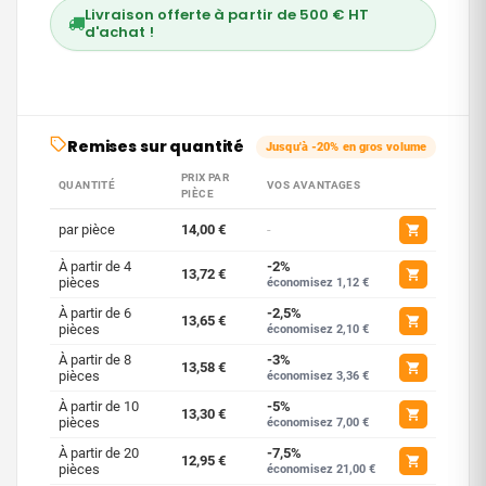
Livraison offerte à partir de 500 € HT
d'achat !
Remises sur quantité
Jusqu'à -20% en gros volume
PRIX PAR
QUANTITÉ
VOS AVANTAGES
PIÈCE
par pièce
14,00 €
-
À partir de 4
-2%
13,72 €
pièces
économisez 1,12 €
À partir de 6
-2,5%
13,65 €
pièces
économisez 2,10 €
À partir de 8
-3%
13,58 €
pièces
économisez 3,36 €
À partir de 10
-5%
13,30 €
pièces
économisez 7,00 €
À partir de 20
-7,5%
12,95 €
pièces
économisez 21,00 €