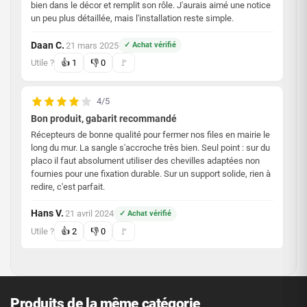
bien dans le décor et remplit son rôle. J'aurais aimé une notice
un peu plus détaillée, mais l'installation reste simple.
Daan C.
21 mars 2025
✓ Achat vérifié
·
Utile ?
👍
1
👎
0
🚩
4/5
Bon produit, gabarit recommandé
Récepteurs de bonne qualité pour fermer nos files en mairie le
long du mur. La sangle s'accroche très bien. Seul point : sur du
placo il faut absolument utiliser des chevilles adaptées non
fournies pour une fixation durable. Sur un support solide, rien à
redire, c'est parfait.
Hans V.
21 avril 2024
✓ Achat vérifié
·
Utile ?
👍
2
👎
0
🚩
5/5
Produits de la même catégorie