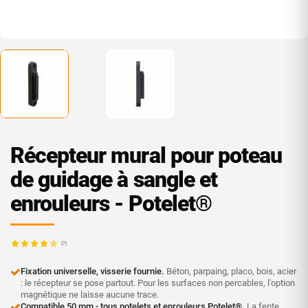
Récepteur mural pour poteau
de guidage à sangle et
enrouleurs - Potelet®
(7)
Fixation universelle, visserie fournie.
Béton, parpaing, placo, bois, acier
: le récepteur se pose partout. Pour les surfaces non percables, l'option
magnétique ne laisse aucune trace.
Compatible 50 mm - tous potelets et enrouleurs Potelet®.
La fente