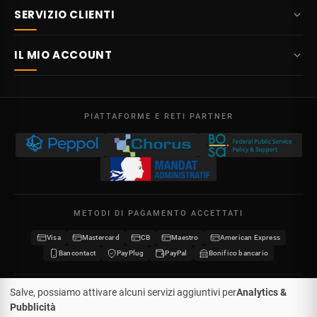
SERVIZIO CLIENTI
info@potelet.eu
Chi siamo
Route Mitoyenne 414
IL MIO ACCOUNT
4710
Lontzen
Consegna
Belgio
Dashboard
Condizioni generali
Lun - Ven
I miei ordini
09:00 – 17:00
PIATTAFORME E RETI PARTNER
Note legali
P.IVA BE 0641.740.320 - RPM Liegi
I miei crediti
Privacy
I miei indirizzi
Contattaci
Le mie informazioni
Sitemap
METODI DI PAGAMENTO ACCETTATI
I miei buoni sconto
Visa
Mastercard
CB
Maestro
American Express
Diventa rivenditore
Bancontact
PayPlug
PayPal
Bonifico bancario
Salve, possiamo attivare alcuni servizi aggiuntivi per
Analytics &
© 2026 Potelet.eu
·
Tutti i diritti riservati
·
Pubblicità
Marchio registrato n. 1442676