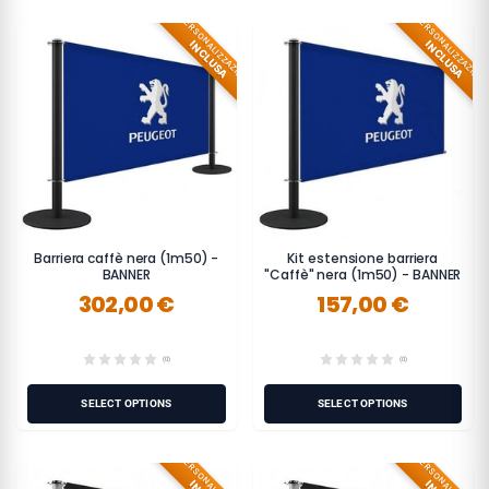
PERSONALIZZAZIONE
PERSONALIZZAZION
INCLUSA
INCLUSA
Barriera caffè nera (1m50) -
Kit estensione barriera
BANNER
"Caffè" nera (1m50) - BANNER
302,00 €
157,00 €
(0)
(0)
SELECT OPTIONS
SELECT OPTIONS