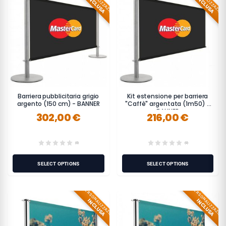
PERSONALIZZAZIONE
PERSONALIZZAZION
INCLUSA
INCLUSA
Barriera pubblicitaria grigio
Kit estensione per barriera
argento (150 cm) - BANNER
"Caffè" argentata (1m50) -
BANNER
302,00 €
216,00 €
(0)
(0)
SELECT OPTIONS
SELECT OPTIONS
PERSONALIZZAZIONE
PERSONALIZZAZION
INCLUSA
INCLUSA