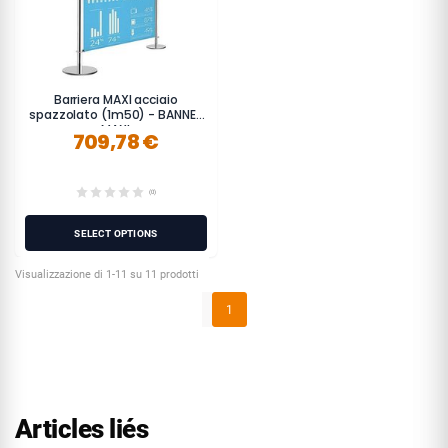
Barriera MAXI acciaio
spazzolato (1m50) - BANNER
MAXI
709,78 €
(0)
SELECT OPTIONS
Visualizzazione di 1-11 su 11 prodotti
1
Articles liés