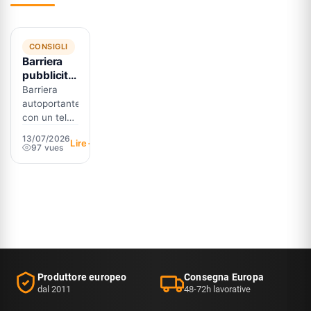
CONSIGLI
Barriera
pubblicitaria
personalizzata:
Barriera
delimitare
autoportante
mostrando
con un telo
il tuo
nei tuoi
13/07/2026
Lire
marchio
colori:
97 vues
delimitare e
comunicare
in un solo
gesto. Usi,
personalizzazione
e finiture in
sintesi.
Produttore europeo
Consegna Europa
dal 2011
48-72h lavorative