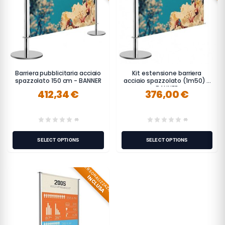
Barriera pubblicitaria acciaio
Kit estensione barriera
spazzolato 150 cm - BANNER
acciaio spazzolato (1m50) -
BANNER
412,34 €
376,00 €
(0)
(0)
SELECT OPTIONS
SELECT OPTIONS
PERSONALIZZAZIONE
INCLUSA