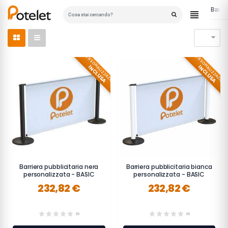
Barrie
Home

PERSONALIZZAZIONE
PERSONALIZZAZION
INCLUSA
INCLUSA
Barriera pubblicitaria nera
Barriera pubblicitaria bianca
personalizzata - BASIC
personalizzata - BASIC
232,82 €
232,82 €
(0)
(0)