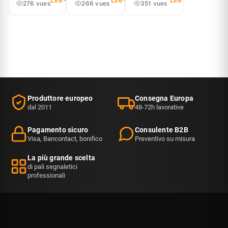
Lire
Lire
Lire
rimovibile: il
276 vues
266 vues
351 vues
ogni
copripaletto
confronto
terminazione
dei pali di
delle 6 basi
di cinghia
guida
per palo di
per pali di
Potelet e
controllo.
guidaggio e
come
perché i
scegliere la
vigili del…
vostra.
Produttore europeo
Consegna Europa
dal 2011
48-72h lavorative
Pagamento sicuro
Consulente B2B
Visa, Bancontact, bonifico
Preventivo su misura
La più grande scelta
di pali segnaletici
professionali