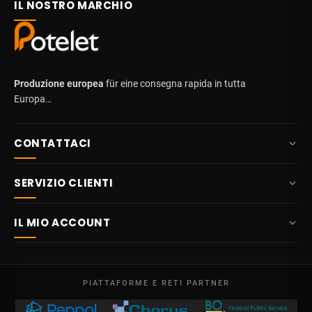
IL NOSTRO MARCHIO
Produzione europea
für eine consegna rapida in tutta
Europa…
CONTATTACI
+32 87 84 10 20
SERVIZIO CLIENTI
info@potelet.eu
Chi siamo
Route Mitoyenne 414
IL MIO ACCOUNT
4710
Lontzen
Consegna
Belgio
Dashboard
Condizioni generali
Lun - Ven
I miei ordini
09:00 – 17:00
PIATTAFORME E RETI PARTNER
Note legali
P.IVA BE 0641.740.320 - RPM Liegi
I miei crediti