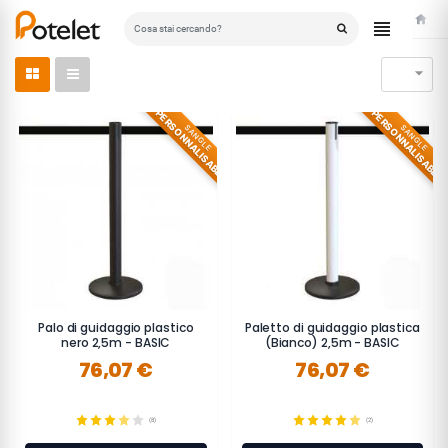
Home

PERSONNALISABLE
PERSONNALISABLE
SANGLE
SANGLE
Palo di guidaggio plastico
Paletto di guidaggio plastica
nero 2,5m - BASIC
(Bianco) 2,5m - BASIC
76,07 €
76,07 €
(8)
(2)