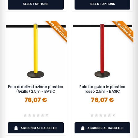
SELECT OPTIONS
SELECT OPTIONS
PERSONNALISABLE
PERSONNALISABLE
SANGLE
SANGLE
Palo di delimitazione plastico
Paletto guida in plastica
(Giallo) 2,5m - BASIC
rosso 2,5m - BASIC
76,07 €
76,07 €
(0)
(0)
AGGIUNGI AL CARRELLO
AGGIUNGI AL CARRELLO