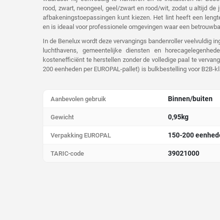
rood, zwart, neongeel, geel/zwart en rood/wit, zodat u altijd de 
afbakeningstoepassingen kunt kiezen. Het lint heeft een lengte
en is ideaal voor professionele omgevingen waar een betrouwbar
In de Benelux wordt deze vervangings bandenroller veelvuldig in
luchthavens, gemeentelijke diensten en horecagelegenhe
kostenefficiënt te herstellen zonder de volledige paal te verva
200 eenheden per EUROPAL-pallet) is bulkbestelling voor B2B-kl
Binnen/buiten
Aanbevolen gebruik
0,95kg
Gewicht
150-200 eenhed
Verpakking EUROPAL
39021000
TARIC-code