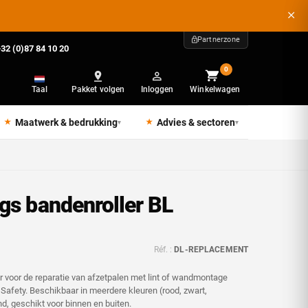
Partnerzone
32 (0)87 84 10 20
0
Taal
Pakket volgen
Inloggen
Winkelwagen
Maatwerk & bedrukking
Advies & sectoren
▾
▾
gs bandenroller BL
Réf. :
DL-REPLACEMENT
r voor de reparatie van afzetpalen met lint of wandmontage
e Safety. Beschikbaar in meerdere kleuren (rood, zwart,
nd, geschikt voor binnen en buiten.