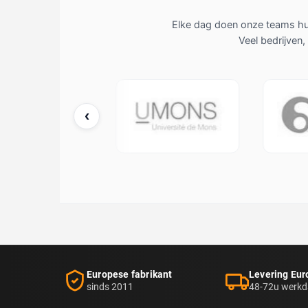
Elke dag doen onze teams hun
Veel bedrijven
‹
McDonald's
UMONS
Europese fabrikant
Levering Eur
sinds 2011
48-72u werk