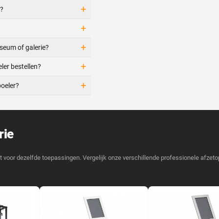
+
l?
+
+
useum of galerie?
+
ler bestellen?
+
oeler?
rie
t voor dezelfde toepassingen. Vergelijk onze verschillende professionele afzetop