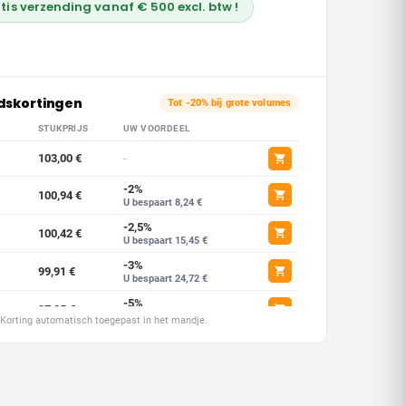
tis verzending vanaf € 500 excl. btw !
dskortingen
Tot -20% bij grote volumes
STUKPRIJS
UW VOORDEEL
103,00 €
-
-2%
100,94 €
U bespaart 8,24 €
-2,5%
100,42 €
U bespaart 15,45 €
-3%
99,91 €
U bespaart 24,72 €
-5%
97,85 €
U bespaart 51,50 €
. Korting automatisch toegepast in het mandje.
-7,5%
95,28 €
U bespaart 154,50 €
-10%
92,70 €
U bespaart 309,00 €