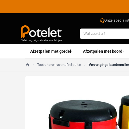
Onze specialis
Geleiding, signalisatie, wachtrijen
Afzetpalen met gordel
Afzetpalen met koord
▾
▾
Toebehoren voor afzetpalen
Vervangings bandenrolle
Home