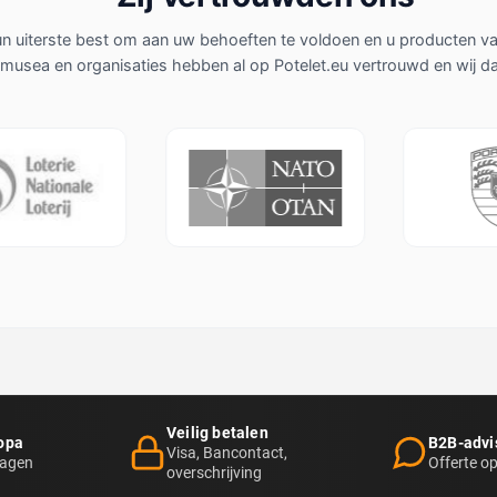
 uiterste best om aan uw behoeften te voldoen en u producten van 
, musea en organisaties hebben al op Potelet.eu vertrouwd en wij 
Loterie Nationale
NATO / OTAN
Veilig betalen
opa
B2B-advi
Visa, Bancontact,
dagen
Offerte o
overschrijving