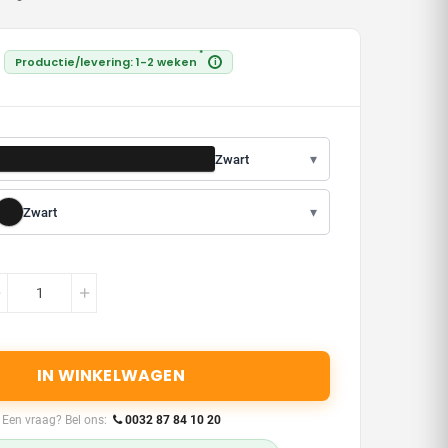
*
Productie/levering: 1-2 weken
i
▾
Zwart
▾
Zwart
IN WINKELWAGEN
Een vraag? Bel ons:
0032 87 84 10 20