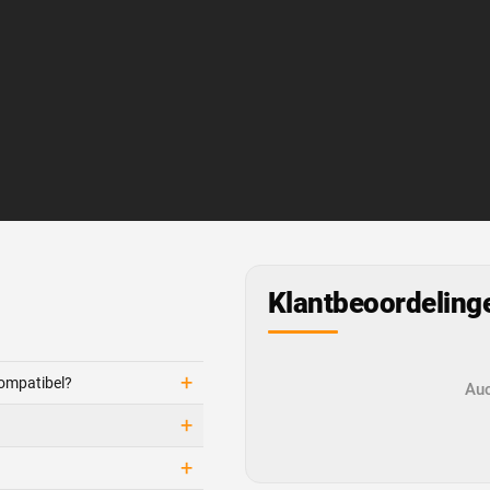
Klantbeoordeling
+
compatibel?
Auc
+
+