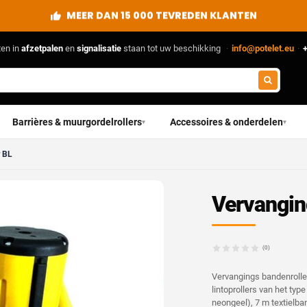
RECHTSTREEKS VAN DE FABRIKANT
ten in
afzetpalen
en
signalisatie
staan tot uw beschikking
·
info@potelet.eu
·
+
Barrières & muurgordelrollers
Accessoires & onderdelen
▾
▾
r BL
Vervangin
(0)
Vervangings bandenrolle
lintoprollers van het typ
neongeel), 7 m textielba