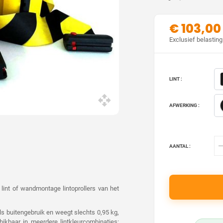
€ 103,00
Exclusief belasting
LINT :
AFWERKING :
AANTAL :
 lint of wandmontage lintoprollers van het
ls buitengebruik en weegt slechts 0,95 kg,
hikbaar in meerdere lintkleurcombinaties: