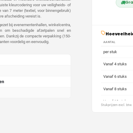
Gra
juiste kleurcodering voor uw veiligheids- of
 van 7 meter (textiel, voor binnengebruik)
e afscheiding vereist is.
gezet bij evenementenhallen, winkelcentra,
den om beschadigde afzetpalen snel en
Hoeveelhei
ngen. Dankzij de compacte verpakking (150-
anten voordelig en eenvoudig.
AANTAL
per stuk
Vanaf 4 stuks
Vanaf 6 stuks
en
Vanaf 8 stuks
Vanaf 10 stuks
Stukprijzen excl. btw
Vanaf 20 stuks
Vanaf 30 stuks