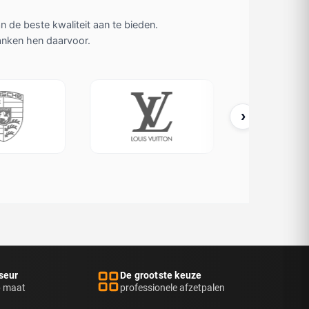
de beste kwaliteit aan te bieden.
danken hen daarvoor.
›
Porsche
Louis Vuitton
Ex
seur
De grootste keuze
p maat
professionele afzetpalen