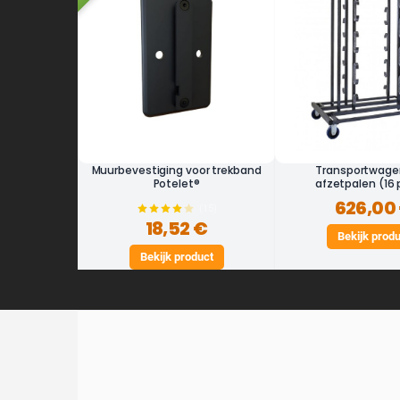
Muurbevestiging voor trekband
Transportwage
Potelet®
afzetpalen (16 
626,00
(15)
18,52 €
Bekijk prod
Bekijk product