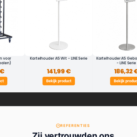
n voor
Kartelhouder A5 Wit - LINE Serie
Kartelhouder A5 Gebo
palen)
- LINE Serie
 €
141,99 €
186,32 
uct
Bekijk product
Bekijk produ
REFERENTIES
Zij vertrouwden ons