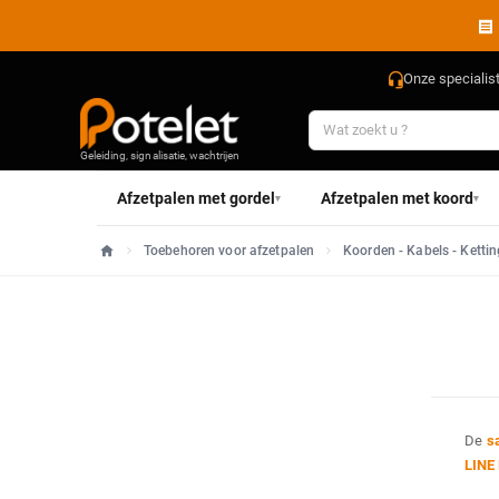
Onze specialis
Geleiding, signalisatie, wachtrijen
Afzetpalen met gordel
Afzetpalen met koord
▾
▾
Toebehoren voor afzetpalen
Koorden - Kabels - Ketti
Home
De
s
LINE 