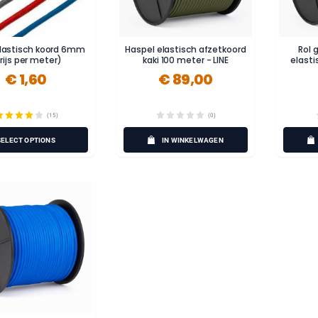
lastisch koord 6mm
Haspel elastisch afzetkoord
Rol 
rijs per meter)
kaki 100 meter - LINE
elasti
€ 1,60
€ 89,00
(15)
(0)
SELECT OPTIONS
IN WINKELWAGEN