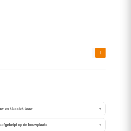
1
ouw en klassiek touw
+
n afgeknipt op de bouwplaats
+