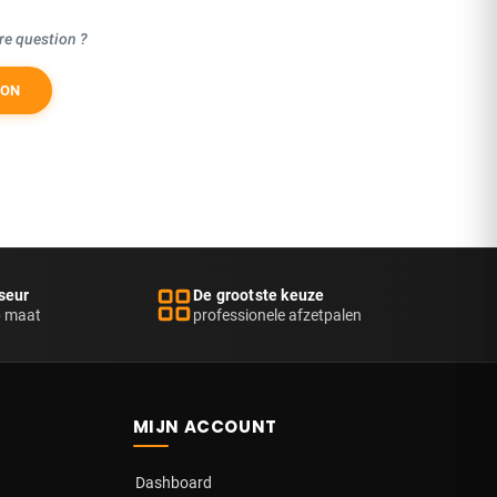
re question ?
ION
seur
De grootste keuze
p maat
professionele afzetpalen
MIJN ACCOUNT
Dashboard