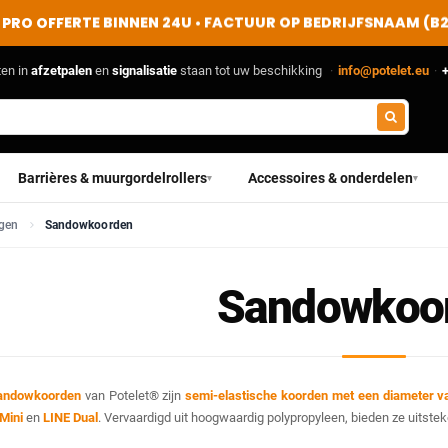
PRO OFFERTE BINNEN 24U • FACTUUR OP BEDRIJFSNAAM (B
ten in
afzetpalen
en
signalisatie
staan tot uw beschikking
·
info@potelet.eu
·
+
Barrières & muurgordelrollers
Accessoires & onderdelen
▾
▾
ngen
Sandowkoorden
Sandowkoo
andowkoorden
van Potelet® zijn
semi-elastische koorden met een diameter 
Mini
en
LINE Dual
. Vervaardigd uit hoogwaardig polypropyleen, bieden ze uits