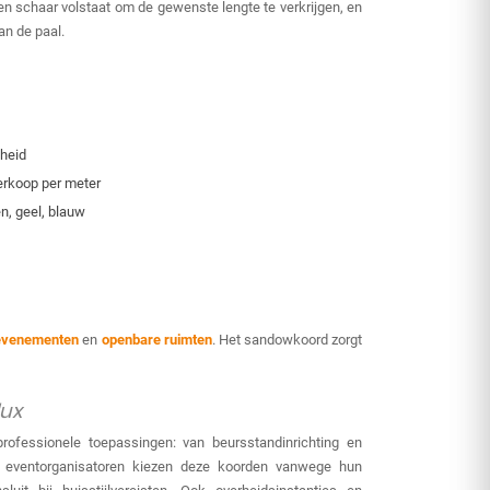
n schaar volstaat om de gewenste lengte te verkrijgen, en
n de paal.
gheid
erkoop per meter
en, geel, blauw
evenementen
en
openbare ruimten
. Het sandowkoord zorgt
lux
ofessionele toepassingen: van beursstandinrichting en
en eventorganisatoren kiezen deze koorden vanwege hun