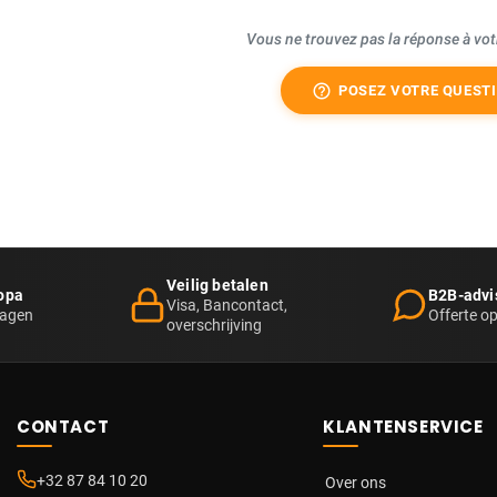
Vous ne trouvez pas la réponse à vot
help_outline
POSEZ VOTRE QUEST
Veilig betalen
opa
B2B-advi
Visa, Bancontact,
dagen
Offerte o
overschrijving
CONTACT
KLANTENSERVICE
+32 87 84 10 20
Over ons