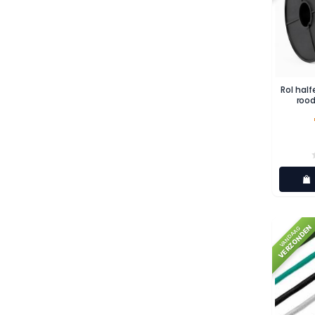
Rol hal
rood
VERZONDEN
VANDAAG