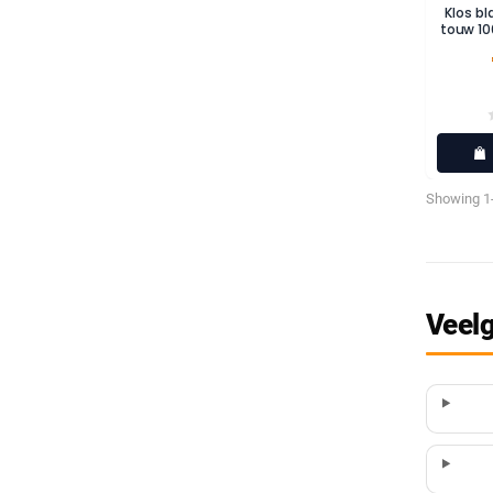
Klos b
touw 10
Showing 1-
Veelg