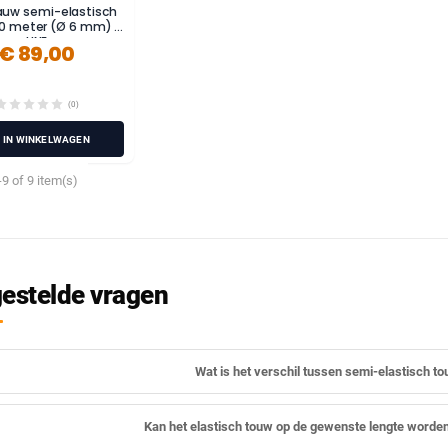
lauw semi-elastisch
0 meter (Ø 6 mm) -
LINE
€ 89,00
(0)
IN WINKELWAGEN
9 of 9 item(s)
estelde vragen
Wat is het verschil tussen semi-elastisch t
Kan het elastisch touw op de gewenste lengte worde