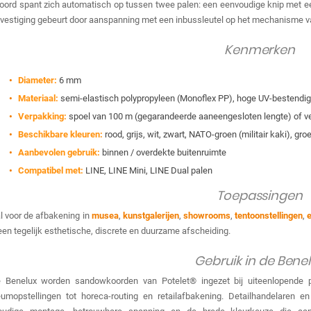
oord spant zich automatisch op tussen twee palen: een eenvoudige knip met ee
vestiging gebeurt door aanspanning met een inbussleutel op het mechanisme va
Kenmerken
Diameter:
6 mm
Materiaal:
semi-elastisch polypropyleen (Monoflex PP), hoge UV-bestendi
Verpakking:
spoel van 100 m (gegarandeerde aaneengesloten lengte) of v
Beschikbare kleuren:
rood, grijs, wit, zwart, NATO-groen (militair kaki), gro
Aanbevolen gebruik:
binnen / overdekte buitenruimte
Compatibel met:
LINE, LINE Mini, LINE Dual palen
Toepassingen
l voor de afbakening in
musea
,
kunstgalerijen
,
showrooms
,
tentoonstellingen
,
een tegelijk esthetische, discrete en duurzame afscheiding.
Gebruik in de Bene
e Benelux worden sandowkoorden van Potelet® ingezet bij uiteenlopende pr
umopstellingen tot horeca-routing en retailafbakening. Detailhandelaren 