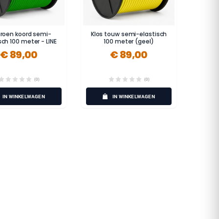
groen koord semi-
Klos touw semi-elastisch
sch 100 meter - LINE
100 meter (geel)
€ 89,00
€ 89,00
(0)
(0)
IN WINKELWAGEN
IN WINKELWAGEN