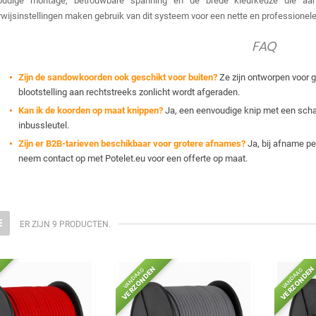
oudige montage, betrouwbare spanning en de brede kleurkeuze die aanslui
wijsinstellingen maken gebruik van dit systeem voor een nette en professionele 
FAQ
Zijn de sandowkoorden ook geschikt voor buiten?
Ze zijn ontworpen voor g
blootstelling aan rechtstreeks zonlicht wordt afgeraden.
Kan ik de koorden op maat knippen?
Ja, een eenvoudige knip met een schaar
inbussleutel.
Zijn er B2B-tarieven beschikbaar voor grotere afnames?
Ja, bij afname pe
neem contact op met Potelet.eu voor een offerte op maat.
ER ZIJN 9 PRODUCTEN.
VERZONDEN
VERZONDEN
VANDAAG
VANDAAG