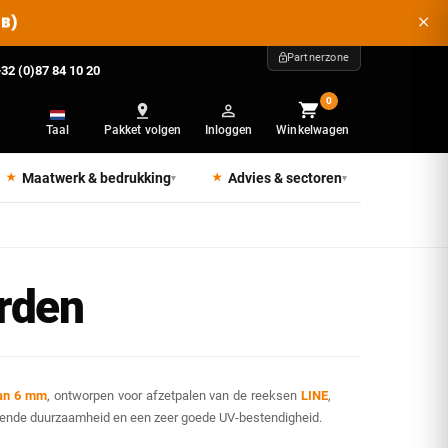
2B)
Partnerzone
32 (0)87 84 10 20
0
Taal
Pakket volgen
Inloggen
Winkelwagen
Maatwerk & bedrukking
Advies & sectoren
▾
▾
rden
van 6 mm
, ontworpen voor afzetpalen van de reeksen
LINE
,
tekende duurzaamheid en een zeer goede UV-bestendigheid.