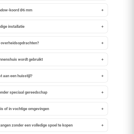
sandow-koord Ø6 mm
+
ige installatie
+
n overheidsopdrachten?
+
nnenshuis wordt gebruikt
+
 aan een huisstijl?
+
onder speciaal gereedschap
+
uis of in vochtige omgevingen
+
angen zonder een volledige spoel te kopen
+