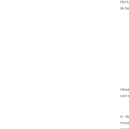
Het k
de be
Ideaa
voor 
In d
muse