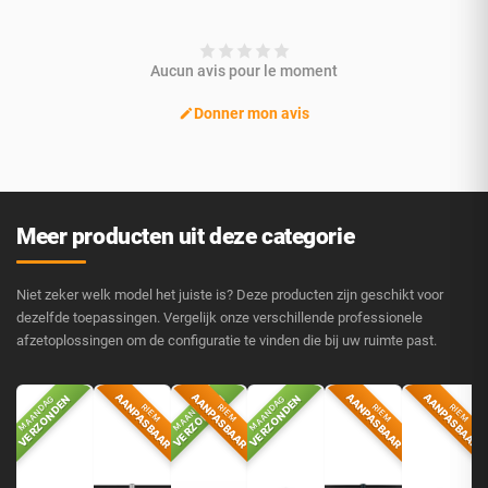
Aucun avis pour le moment
Donner mon avis
Meer producten uit deze categorie
Niet zeker welk model het juiste is? Deze producten zijn geschikt voor
dezelfde toepassingen. Vergelijk onze verschillende professionele
afzetoplossingen om de configuratie te vinden die bij uw ruimte past.
AANPASBAAR
AANPASBAAR
AANPASBAAR
AANPASBAAR
VERZONDEN
VERZONDEN
VERZONDEN
V
MAANDAG
MAANDAG
MAANDAG
M
RIEM
RIEM
RIEM
RIEM