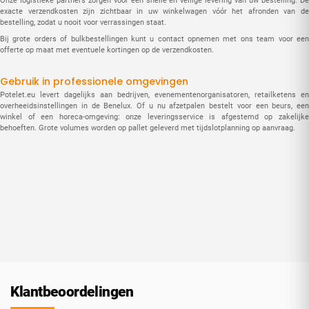
Onze logistieke partners zorgen voor een snelle en veilige levering van uw bestelling. De
exacte verzendkosten zijn zichtbaar in uw winkelwagen vóór het afronden van de
bestelling, zodat u nooit voor verrassingen staat.
Bij grote orders of bulkbestellingen kunt u contact opnemen met ons team voor een
offerte op maat met eventuele kortingen op de verzendkosten.
Gebruik in professionele omgevingen
Potelet.eu levert dagelijks aan bedrijven, evenementenorganisatoren, retailketens en
overheeidsinstellingen in de Benelux. Of u nu afzetpalen bestelt voor een beurs, een
winkel of een horeca-omgeving: onze leveringsservice is afgestemd op zakelijke
behoeften. Grote volumes worden op pallet geleverd met tijdslotplanning op aanvraag.
Klantbeoordelingen