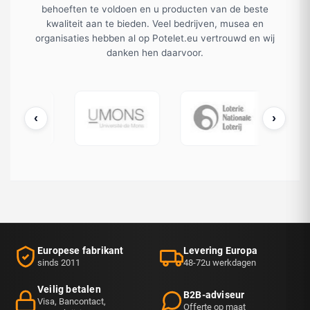
behoeften te voldoen en u producten van de beste
kwaliteit aan te bieden. Veel bedrijven, musea en
organisaties hebben al op Potelet.eu vertrouwd en wij
danken hen daarvoor.
‹
›
cDonald's
UMONS
Loterie Nationale
Europese fabrikant
Levering Europa
sinds 2011
48-72u werkdagen
Veilig betalen
B2B-adviseur
Visa, Bancontact,
Offerte op maat