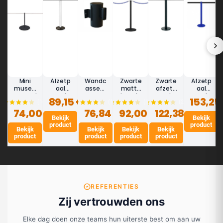
Mini
Afzetp
Wandc
Zwarte
Zwarte
Afzetp
museu
aal
assett
matte
afzetp
aal
mspaal
met
e
koordp
aal
met
89,15 €
153,25
(10)
(12)
(14)
(20)
zwart
lint 3m
afzetb
aal
met
afzetb
74,00 €
45cm -
(wit,
76,84 €
and 3,7
92,00 €
DESIGN
122,38 €
afzetb
and
LINE
aanpas
Bekijk
m -
and 3m
Bekijk
5m
product
product
MINI
baar) -
BASIC
(aanpa
(blauw,
Bekijk
Bekijk
Bekijk
Bekijk
ECO
(roestv
sbaar)
aanpas
product
product
product
product
rij
- LIMIT
baar) -
staal,
LIMIT
thermo
lak)
REFERENTIES
Zij vertrouwden ons
Elke dag doen onze teams hun uiterste best om aan uw