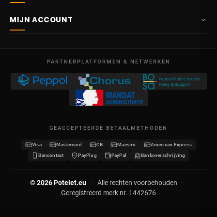
Over ons
Route Mitoyenne 414
MIJN ACCOUNT
4710
Lontzen
Levering
België
Dashboard
Verkoopsvoorwaarden
Ma – Vr
Mijn bestellingen
09:00 – 17:00
PARTNERPLATFORMEN & NETWERKEN
Wettelijke vermeldingen
BTW BE 0641.740.320 - RPR Luik
Mijn creditnota's
Privacybeleid
Mijn adressen
Neem contact op
Mijn gegevens
Sitemap
GEACCEPTEERDE BETAALMETHODEN
Mijn kortingsbonnen
Visa
Mastercard
CB
Maestro
American Express
Word verdeler
Bancontact
PayPlug
PayPal
Bankoverschrijving
© 2026 Potelet.eu
·
Alle rechten voorbehouden
·
Geregistreerd merk nr. 1442676