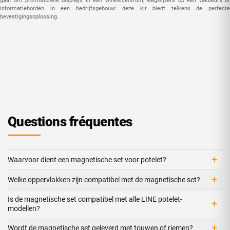
gaat om promotionele displays in een winkelcentrum, wegwijzers op een vakbeurs of
informatieborden in een bedrijfsgebouw: deze kit biedt telkens de perfecte
bevestigingsoplossing.
Questions fréquentes
+
Waarvoor dient een magnetische set voor potelet?
+
Welke oppervlakken zijn compatibel met de magnetische set?
Is de magnetische set compatibel met alle LINE potelet-
+
modellen?
+
Wordt de magnetische set geleverd met touwen of riemen?