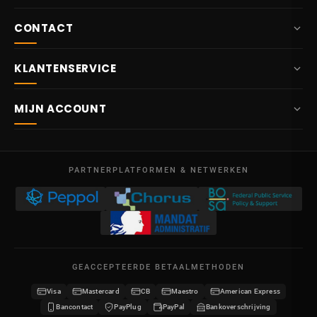
CONTACT
+32 87 84 10 20
KLANTENSERVICE
info@potelet.eu
Over ons
Route Mitoyenne 414
MIJN ACCOUNT
4710
Lontzen
Levering
België
Dashboard
Verkoopsvoorwaarden
Ma – Vr
Mijn bestellingen
09:00 – 17:00
PARTNERPLATFORMEN & NETWERKEN
Wettelijke vermeldingen
BTW BE 0641.740.320 - RPR Luik
Mijn creditnota's
Privacybeleid
Mijn adressen
Neem contact op
Mijn gegevens
Sitemap
GEACCEPTEERDE BETAALMETHODEN
Mijn kortingsbonnen
Visa
Mastercard
CB
Maestro
American Express
Word verdeler
Bancontact
PayPlug
PayPal
Bankoverschrijving