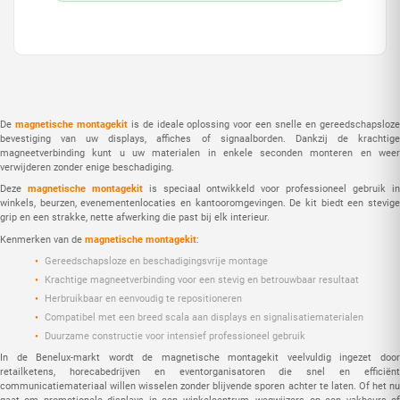
De
magnetische montagekit
is de ideale oplossing voor een snelle en gereedschapsloz
bevestiging van uw displays, affiches of signaalborden. Dankzij de krachtige
magneetverbinding kunt u uw materialen in enkele seconden monteren en weer
verwijderen zonder enige beschadiging.
Deze
magnetische montagekit
is speciaal ontwikkeld voor professioneel gebruik i
winkels, beurzen, evenementenlocaties en kantooromgevingen. De kit biedt een stevige
grip en een strakke, nette afwerking die past bij elk interieur.
Kenmerken van de
magnetische montagekit
:
Gereedschapsloze en beschadigingsvrije montage
Krachtige magneetverbinding voor een stevig en betrouwbaar resultaat
Herbruikbaar en eenvoudig te repositioneren
Compatibel met een breed scala aan displays en signalisatiematerialen
Duurzame constructie voor intensief professioneel gebruik
In de Benelux-markt wordt de magnetische montagekit veelvuldig ingezet door
retailketens, horecabedrijven en eventorganisatoren die snel en efficiënt
communicatiemateriaal willen wisselen zonder blijvende sporen achter te laten. Of het nu