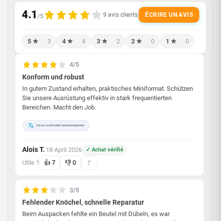
ÉCRIRE UN AVIS
5 ★
3
4 ★
4
3 ★
2
2 ★
0
1 ★
0
4/5
Konform und robust
In gutem Zustand erhalten, praktisches Miniformat. Schützen
Sie unsere Ausrüstung effektiv in stark frequentierten
Bereichen. Macht den Job.
Cet avis a été traduit automatiquement
Alois T.
18 April 2026
✓ Achat vérifié
·
Utile ?
👍
7
👎
0
🚩
3/5
Fehlender Knöchel, schnelle Reparatur
Beim Auspacken fehlte ein Beutel mit Dübeln, es war