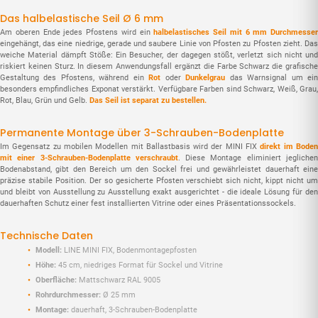
Das halbela­stische Seil Ø 6 mm
Am oberen Ende jedes Pfostens wird ein
halbela­stisches Seil mit 6 mm Durchmesser
eingehängt, das eine niedrige, gerade und saubere Linie von Pfosten zu Pfosten zieht. Das
weiche Material dämpft Stöße: Ein Besucher, der dagegen stößt, verletzt sich nicht und
riskiert keinen Sturz. In diesem Anwendungsfall ergänzt die Farbe Schwarz die grafische
Gestaltung des Pfostens, während ein
Rot
oder
Dunkelgrau
das Warnsignal um ei
besonders empfindliches Exponat verstärkt. Verfügbare Farben sind Schwarz, Weiß, Grau,
Rot, Blau, Grün und Gelb.
Das Seil ist separat zu bestellen.
Permanente Montage über 3-Schrauben-Bodenplatte
Im Gegensatz zu mobilen Modellen mit Ballastbasis wird der MINI FIX
direkt im Bode
mit einer 3-Schrauben-Bodenplatte verschraubt
. Diese Montage eliminiert jegliche
Bodenabstand, gibt den Bereich um den Sockel frei und gewährleistet dauerhaft eine
präzise stabile Position. Der so gesicherte Pfosten verschiebt sich nicht, kippt nicht um
und bleibt von Ausstellung zu Ausstellung exakt ausgerichtet - die ideale Lösung für den
dauerhaften Schutz einer fest installierten Vitrine oder eines Präsentationssockels.
Technische Daten
Modell:
LINE MINI FIX, Bodenmontagepfosten
Höhe:
45 cm, niedriges Format für Sockel und Vitrine
Oberfläche:
Mattschwarz RAL 9005
Rohrdurchmesser:
Ø 25 mm
Montage:
dauerhaft, 3-Schrauben-Bodenplatte