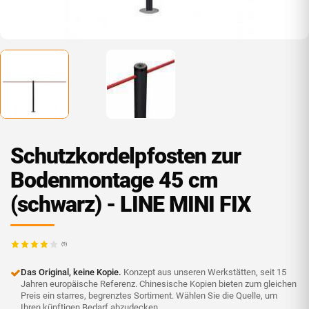
Schutzkordelpfosten zur
Bodenmontage 45 cm
(schwarz) - LINE MINI FIX
(9)
Das Original, keine Kopie.
Konzept aus unseren Werkstätten, seit 15
Jahren europäische Referenz. Chinesische Kopien bieten zum gleichen
Preis ein starres, begrenztes Sortiment. Wählen Sie die Quelle, um
Ihren künftigen Bedarf abzudecken.