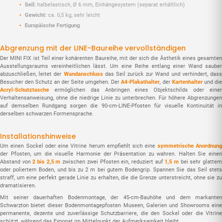
Seil:
halbela­stisch, Ø 6 mm, Einhängesystem (separat erhältlich)
Gewicht:
ca. 0,5 kg, sehr leicht
Europäische Fertigung
Abgrenzung mit der LINE-Baureihe vervollständigen
Der MINI FIX ist Teil einer kohärenten Baureihe, mit der sich die Ästhetik eines gesamten
Ausstellungsraums vereinheitlichen lässt. Um eine Reihe entlang einer Wand sauber
abzuschließen, leitet der
Wandanschluss
das Seil zurück zur Wand und verhindert, das
Besucher den Schutz an der Seite umgehen. Der
A4-Plakathalter
, der
Kartenhalter
und di
Acryl-Schutztasche
ermöglichen das Anbringen eines Objekt­schilds oder einer
Verhaltensanweisung, ohne die niedrige Linie zu unterbrechen. Für höhere Abgrenzungen
auf demselben Rundgang sorgen die 90-cm-LINE-Pfosten für visuelle Kontinuität in
derselben schwarzen Formensprache.
Installationshinweise
Um einen Sockel oder eine Vitrine herum empfiehlt sich eine
symmetrische Anordnun
der Pfosten, um die visuelle Harmonie der Präsentation zu wahren. Halten Sie einen
Abstand von
2 bis 2,5 m
zwischen zwei Pfosten ein, reduziert auf
1,5 m
bei sehr glattem
oder poliertem Boden, und bis zu 2 m bei gutem Bodengrip. Spannen Sie das Seil stets
straff, um eine perfekt gerade Linie zu erhalten, die die Grenze unterstreicht, ohne sie zu
dramatisieren.
Mit seiner dauerhaften Bodenmontage, der 45-cm-Bauhöhe und dem markanten
Schwarzton bietet dieser Bodenmontagepfosten Museen, Galerien und Showrooms eine
permanente, dezente und zuverlässige Schutzbarriere, die den Sockel oder die Vitrine
schützt, während das Exponat im Mittelpunkt der Aufmerksamkeit bleibt.