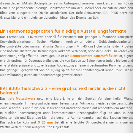
diesen Bedarf: Mittels Bodenplatte fest im Untergrund verankert, markiert er in nur 45 cm
Höhe eine permanente, niedrige Schutzbarriere um den Sockel oder die Vitrine, ohne den
Blick vom ausgestellten Objekt abzulenken. Der tiefe Schwarzton RAL 9005 setzt die
Grenze klar und tritt gleichzeitig optisch hinter das Exponat zurück.
Ein Festmontagepfosten für niedrige Ausstellungsformate
Das Format MINI FIX wurde speziell für Exponate mit geringer Aufbauhöhe konzipiert:
Sockelpräsentationen, flache Vitrinen, Architekturmodelle, Goldschmiedearbeiten,
Designobjekte oder numismatische Sammlungen. Mit 45 cm Höhe schafft der Pfosten
eine höfliche Distanz, die Berührungen wirksam verhindert, ohne den Sockel zu verdecken
oder einen „Käfig-Effekt" zu erzeugen. Da er als
Schutzbarriere dauerhaft fixiert
ist, eigne
er sich optimal für Dauerausstellungen, die von Saison zu Saison unverändert bleiben und
eine stabile, präzise und zuverlässige Abgrenzung an einem bestimmten Punkt erfordern.
Das geringe Eigengewicht von ca. 0,5 kg spielt für die Standfestigkeit keine Rolle - diese
wird vollständig durch die Bodenmontage gewährleistet.
RAL 9005 Tiefschwarz - eine grafische Grenzlinie, die nicht
belastet
Das
tiefe Mattschwarz
setzt eine klare Linie um den Sockel. Vor einer hellen Wand
einem neutralen Hintergrund oder einer beleuchteten Vitrine schneidet es die geschützte
Zone scharf aus und führt den Besucher auf natürliche Weise auf respektvollem Abstand.
In dunklen Inszenierungen oder kontrastreichen Szeneografien fügt es sich in den
Schatten ein und lässt das Licht die gesamte Aufmerksamkeit auf das Exponat lenken.
Das schlanke Rohr mit
Ø 25 mm
behält eine leichte Silhouette, die nie in visuelle
Wettbewerb mit dem ausgestellten Objekt tritt.