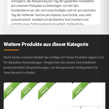
unmöglich, die Absperrung am Tag der geplanten Installation
auf unserem Parkplatz zu befestigen. Ich rief den
Kundendienst an, der sich entschuldigte und mir am nächsten
Tag die fehlende Tasche per Express zuschickte, was sehr
schnell eintraf. Seitdem ist die Barriere fest montiert und
schützt unser Zahlungsterminal perfekt. Anfängliche
Bedenken, aber ernsthafte und schnelle Bearbeitung,
empfehle ich.
Weitere Produkte aus dieser Kategorie
Cet avis a été traduit automatiquement
Marco H.
12 April 2026
✓ Achat vérifié
·
Nicht sicher, welches Modell das richtige ist? Diese Produkte eignen sich
Utile ?
👍
6
👎
0
🚩
für dieselben Anwendungen. Vergleichen Sie unsere verschiedenen
professionellen Absperrlösungen, um die passende Konfiguration für
Ihren Bereich zu finden.
3/5
VERSAND
VERSAND
VERSAND
VERSAND
HEUTE
HEUTE
HEUTE
HEUTE