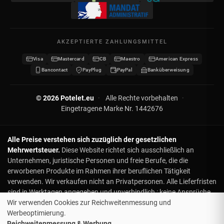
Meine Adressen
Kontakt
Meine Daten
Sitemap
AKZEPTIERTE ZAHLUNGSMITTEL
Meine Gutscheine
Visa
Mastercard
CB
Maestro
American Express
Wiederverkäufer werden
Bancontact
PayPlug
PayPal
Banküberweisung
© 2026 Potelet.eu
·
Alle Rechte vorbehalten
·
Eingetragene Marke Nr. 1442676
Alle Preise verstehen sich zuzüglich der gesetzlichen
Mehrwertsteuer.
Diese Website richtet sich ausschließlich an
Unternehmen, juristische Personen und freie Berufe, die die
erworbenen Produkte im Rahmen ihrer beruflichen Tätigkeit
verwenden. Wir verkaufen nicht an Privatpersonen. Alle Lieferfristen
sind in Werktagen angegeben und unverbindlich : keine Ansprüche
Wir verwenden Cookies zur Reichweitenmessung und
oder Rückerstattungen bei Verzögerung. Für Lieferungen zu einem
Werbeoptimierung.
bestimmten Datum, bitte kontaktieren Sie uns vorab. Obwohl die
Reichweitenmessung & Werbung
Lieferung ab 500 € kostenlos ist, entstehen bei Sonderwünschen