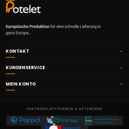
Europäische Produktion
für eine schnelle Lieferung in
ganz Europa…
KONTAKT
+32 87 84 10 20
KUNDENSERVICE
info@potelet.eu
Über uns
Route Mitoyenne 414
MEIN KONTO
4710
Lontzen
Lieferung
Belgien
Übersicht
AGB
Mo – Fr
Meine Bestellungen
09:00 – 17:00
PARTNERPLATTFORMEN & NETZWERKE
Rechtliche Hinweise
USt-IdNr. BE 0641.740.320 - Lüttich
Meine Gutschriften
Datenschutz
Meine Adressen