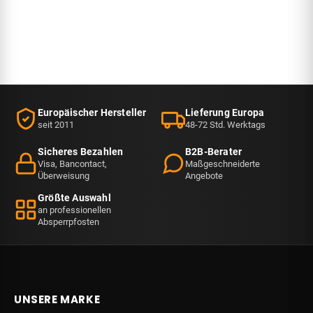
Vergleich
Er ist ein
Optik und
der 6 Sockel
Symbol für
Funktion
für
Prestige und
langfristig.
Absperrpfosten.
Exklusivität.
Reinigung
In…
der Rohre
und…
Europäischer Hersteller
Lieferung Europa
seit 2011
48-72 Std. Werktags
Sicheres Bezahlen
B2B-Berater
Visa, Bancontact,
Maßgeschneiderte
Überweisung
Angebote
Größte Auswahl
an professionellen
Absperrpfosten
UNSERE MARKE