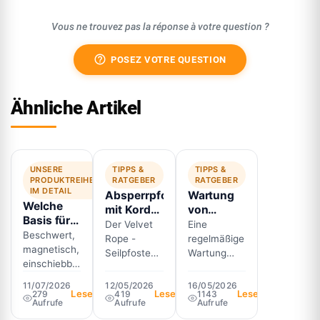
Vous ne trouvez pas la réponse à votre question ?
help_outline
POSEZ VOTRE QUESTION
Ähnliche Artikel
UNSERE
TIPPS &
TIPPS &
PRODUKTREIHEN
RATGEBER
RATGEBER
IM DETAIL
Absperrpfosten
Wartung
Welche
mit Kordel
von
Basis für
Velvet
professionellen
Der Velvet
Eine
Ihren
Beschwert,
Rope:
Absperrpfosten:
Rope -
regelmäßige
Absperrpfosten?
magnetisch,
Oberflächen,
Best
Seilpfosten
Wartung
Die 6
einschiebbar,
Kordeln
Practices
mit Samtseil
professioneller
Sockel im
fest oder
und
für
- ist mehr
Absperrpfosten
11/07/2026
12/05/2026
16/05/2026
Vergleich
herausnehmbar:
Lesen
Lesen
Lesen
279
Prestige-
419
Langlebigkeit
1143
als ein
erhält ihre
Aufrufe
Aufrufe
Aufrufe
der
Kombinationen
Absperrsystem:
Stabilität,