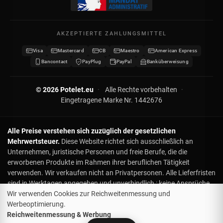
Kontakt
Meine Daten
Sitemap
AKZEPTIERTE ZAHLUNGSMITTEL
Meine Gutscheine
Visa
Mastercard
CB
Maestro
American Express
Wiederverkäufer werden
Bancontact
PayPlug
PayPal
Banküberweisung
© 2026 Potelet.eu
·
Alle Rechte vorbehalten
·
Eingetragene Marke Nr. 1442676
Alle Preise verstehen sich zuzüglich der gesetzlichen
Mehrwertsteuer.
Diese Website richtet sich ausschließlich an
Unternehmen, juristische Personen und freie Berufe, die die
erworbenen Produkte im Rahmen ihrer beruflichen Tätigkeit
verwenden. Wir verkaufen nicht an Privatpersonen. Alle Lieferfristen
sind in Werktagen angegeben und unverbindlich : keine Ansprüche
Wir verwenden Cookies zur Reichweitenmessung und
oder Rückerstattungen bei Verzögerung. Für Lieferungen zu einem
Werbeoptimierung.
bestimmten Datum, bitte kontaktieren Sie uns vorab. Obwohl die
Reichweitenmessung & Werbung
Lieferung ab 500 € kostenlos ist, entstehen bei Sonderwünschen