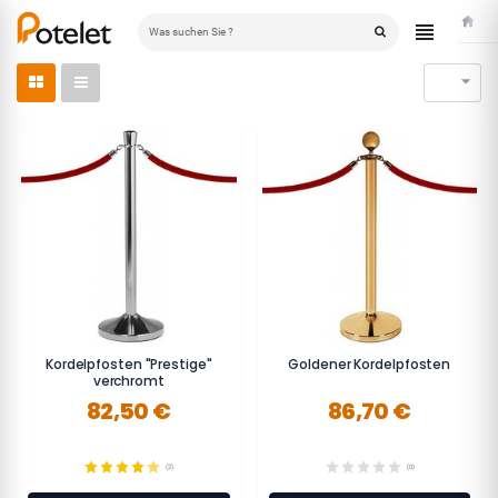
Starts

Kordelpfosten "Prestige"
Goldener Kordelpfosten
verchromt
82,50 €
86,70 €
(2)
(0)