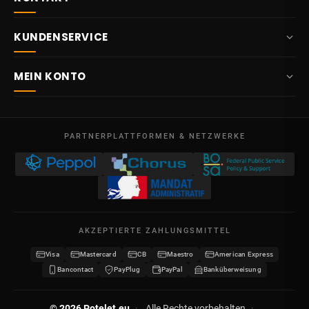
+32 87 84 10 20
KUNDENSERVICE
info@potelet.eu
Über uns
Route Mitoyenne 414
MEIN KONTO
4710
Lontzen
Lieferung
Belgien
Übersicht
AGB
Mo – Fr
Meine Bestellungen
09:00 – 17:00
PARTNERPLATTFORMEN & NETZWERKE
Rechtliche Hinweise
USt-IdNr. BE 0641.740.320 - Lüttich
Meine Gutschriften
Datenschutz
Meine Adressen
Kontakt
Meine Daten
Sitemap
AKZEPTIERTE ZAHLUNGSMITTEL
Meine Gutscheine
Visa
Mastercard
CB
Maestro
American Express
Wiederverkäufer werden
Bancontact
PayPlug
PayPal
Banküberweisung
© 2026 Potelet.eu
·
Alle Rechte vorbehalten
·