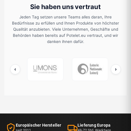
Sie haben uns vertraut
Jeden Tag setzen unsere Teams alles daran, Ihre
Bedürfnisse zu erfüllen und Ihnen Produkte von höchster
Qualität anzubieten. Viele Unternehmen, Geschäfte und
Behörden haben bereits auf Potelet.eu vertraut, und wir
danken ihnen dafür.
‹
›
cDonald's
UMONS
Loterie Nationale
Europäischer Hersteller
Lieferung Europa
seit 2011
48-72 Std. Werktags