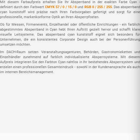
Mit diesem Farbaufpreis erhalten Sie Ihr Absperrband in der exakten Farbe Cyan -
definiert durch den Farbwert
CMYK 57 / 0 / 15 / 0
und
RGB 0 / 255 / 255
. Das absperrban
cyan kunststoff wird präzise nach Ihren Farbvorgaben gefertigt und sorgt für eine
professionelle, markenkonforme Optik an Ihren Absperrpfosten.
Ob für Messen, Firmenevents, Einzelhandel oder öffentliche Einrichtungen - ein farblich
abgestimmtes Absperrband in Cyan hebt Ihren Auftritt gezielt hervor und schafft klare
visuelle Leitsysteme. Das absperrband cyan kunststoff eignet sich besonders für
Unternehmen, die ein konsistentes Corporate Design auch bei der Personenführung
umsetzen möchten.
Im DACH-Raum setzen Veranstaltungsagenturen, Behörden, Gastronomieketten und
Einzelhändler zunehmend auf farblich individualisierte Absperrsysteme. Mit diesem
Aufpreis integrieren Sie den Farbton Cyan nahtlos in Ihr bestehendes Absperrsystem und
erzielen einen professionellen Gesamteindruck - sowohl in der Kundenansprache als auch
im internen Bereichsmanagement.