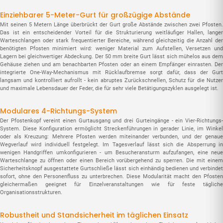
Einziehbarer 5-Meter-Gurt für großzügige Abstände
Mit seinen 5 Metern Länge überbrückt der Gurt große Abstände zwischen zwei Pfosten.
Das ist ein entscheidender Vorteil für die Strukturierung weitläufiger Hallen, langer
Warteschlangen oder stark frequentierter Bereiche, während gleichzeitig die Anzahl der
benötigten Pfosten minimiert wird: weniger Material zum Aufstellen, Versetzen und
Lagern bei gleichwertiger Abdeckung. Der 50 mm breite Gurt lässt sich mühelos aus dem
Gehäuse ziehen und am benachbarten Pfosten oder an einem Empfänger einrasten. Der
integrierte One-Way-Mechanismus mit Rücklaufbremse sorgt dafür, dass der Gurt
langsam und kontrolliert aufrollt - kein abruptes Zurückschnellen, Schutz für die Nutzer
und maximale Lebensdauer der Feder, die für sehr viele Betätigungszyklen ausgelegt ist.
Modulares 4-Richtungs-System
Der Pfostenkopf vereint einen Gurtausgang und drei Gurteingänge - ein Vier-Richtungs-
System. Diese Konfiguration ermöglicht Streckenführungen in gerader Linie, im Winkel
oder als Kreuzung: Mehrere Pfosten werden miteinander verbunden, und der genaue
Wegverlauf wird individuell festgelegt. Im Tagesverlauf lässt sich die Absperrung in
wenigen Handgriffen umkonfigurieren - um Besucheransturm aufzufangen, eine neue
Warteschlange zu öffnen oder einen Bereich vorübergehend zu sperren. Die mit einem
Sicherheitsknopf ausgestattete Gurtschließe lässt sich einhändig bedienen und verbindet
sofort, ohne den Personenfluss zu unterbrechen. Diese Modularität macht den Pfosten
gleichermaßen geeignet für Einzelveranstaltungen wie für feste tägliche
Organisationsstrukturen.
Robustheit und Standsicherheit im täglichen Einsatz