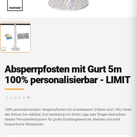
Absperrpfosten mit Gurt 5m
100% personalisierbar - LIMIT
(0)
100% personalisierbarer Absperrpfosten mit einziehbarem 5-Meter-Gurt: RAL-Farbe
des Rohres frei wählbar, Gurt beidseitig mit Ihrem Logo oder Slogan bedruckbar.
Ideales Personenleitsystem für große Empfangsbereiche, Messen und stark
frequentierte Wartezonen.