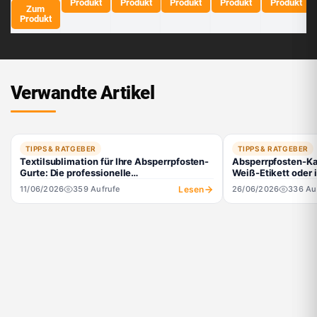
Produkt
Produkt
Produkt
Produkt
Produkt
schwar
person
person
hgrün,
hes
(Englis
Zum
z - ECO
alisierb
alisierb
person
Grün,
chgrün,
Produkt
ar) -
ar) -
alisierb
person
person
LIMIT
LIMIT
ar) -
alisierb
alisierb
LIMIT
ar) -
ar) -
LIMIT
LIMIT
DUAL
Verwandte Artikel
TIPPS & RATGEBER
TIPPS & RATGEBER
Textilsublimation für Ihre Absperrpfosten-
Absperrpfosten-Ka
Gurte: Die professionelle
Weiß-Etikett oder 
Personalisierungslösung
Lesen
11/06/2026
359 Aufrufe
26/06/2026
336 Au