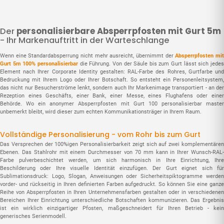
Der
personalisierbare Absperrpfosten mit Gurt 5m
- Ihr Markenauftritt in der Warteschlange
Wenn eine Standardabsperrung nicht mehr ausreicht, übernimmt der
Absperrpfosten mi
Gurt 5m 100% personalisierbar
die Führung. Von der Säule bis zum Gurt lässt sich jede
Element nach Ihrer Corporate Identity gestalten: RAL-Farbe des Rohres, Gurtfarbe und
Bedruckung mit Ihrem Logo oder Ihrer Botschaft. So entsteht ein Personenleitsystem,
das nicht nur Besucherströme lenkt, sondern auch Ihr Markenimage transportiert - an der
Rezeption eines Geschäfts, einer Bank, einer Messe, eines Flughafens oder einer
Behörde. Wo ein anonymer Absperrpfosten mit Gurt 100 personalisierbar master
unbemerkt bleibt, wird dieser zum echten Kommunikationsträger in Ihrem Raum.
Vollständige Personalisierung - vom Rohr bis zum Gurt
Das Versprechen der 100%igen Personalisierbarkeit zeigt sich auf zwei komplementären
Ebenen. Das Stahlrohr mit einem Durchmesser von 70 mm kann in Ihrer Wunsch-RAL-
Farbe pulverbeschichtet werden, um sich harmonisch in Ihre Einrichtung, Ihre
Beschilderung oder Ihre visuelle Identität einzufügen. Der Gurt eignet sich für
Sublimationsdruck: Logo, Slogan, Anweisungen oder Sicherheitspiktogramme werden
vorder- und rückseitig in Ihren definierten Farben aufgedruckt. So können Sie eine ganze
Reihe von Absperrpfosten in Ihren Unternehmensfarben gestalten oder in verschiedenen
Bereichen Ihrer Einrichtung unterschiedliche Botschaften kommunizieren. Das Ergebnis
ist ein wirklich einzigartiger Pfosten, maßgeschneidert für Ihren Betrieb - kein
generisches Serienmodell.