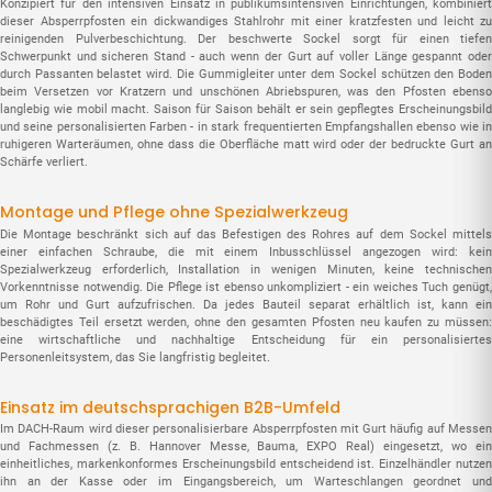
Konzipiert für den intensiven Einsatz in publikumsintensiven Einrichtungen, kombiniert
dieser Absperrpfosten ein dickwandiges Stahlrohr mit einer kratzfesten und leicht zu
reinigenden Pulverbeschichtung. Der beschwerte Sockel sorgt für einen tiefen
Schwerpunkt und sicheren Stand - auch wenn der Gurt auf voller Länge gespannt oder
durch Passanten belastet wird. Die Gummigleiter unter dem Sockel schützen den Boden
beim Versetzen vor Kratzern und unschönen Abriebspuren, was den Pfosten ebenso
langlebig wie mobil macht. Saison für Saison behält er sein gepflegtes Erscheinungsbild
und seine personalisierten Farben - in stark frequentierten Empfangshallen ebenso wie in
ruhigeren Warteräumen, ohne dass die Oberfläche matt wird oder der bedruckte Gurt an
Schärfe verliert.
Montage und Pflege ohne Spezialwerkzeug
Die Montage beschränkt sich auf das Befestigen des Rohres auf dem Sockel mittels
einer einfachen Schraube, die mit einem Inbusschlüssel angezogen wird: kein
Spezialwerkzeug erforderlich, Installation in wenigen Minuten, keine technischen
Vorkenntnisse notwendig. Die Pflege ist ebenso unkompliziert - ein weiches Tuch genügt,
um Rohr und Gurt aufzufrischen. Da jedes Bauteil separat erhältlich ist, kann ein
beschädigtes Teil ersetzt werden, ohne den gesamten Pfosten neu kaufen zu müssen:
eine wirtschaftliche und nachhaltige Entscheidung für ein personalisiertes
Personenleitsystem, das Sie langfristig begleitet.
Einsatz im deutschsprachigen B2B-Umfeld
Im DACH-Raum wird dieser personalisierbare Absperrpfosten mit Gurt häufig auf Messen
und Fachmessen (z. B. Hannover Messe, Bauma, EXPO Real) eingesetzt, wo ein
einheitliches, markenkonformes Erscheinungsbild entscheidend ist. Einzelhändler nutzen
ihn an der Kasse oder im Eingangsbereich, um Warteschlangen geordnet und