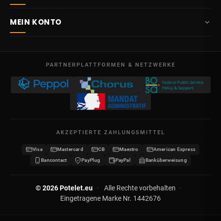
info@potelet.eu
Über uns
Route Mitoyenne 414
MEIN KONTO
4710
Lontzen
Lieferung
Belgien
Übersicht
AGB
Mo – Fr
Meine Bestellungen
09:00 – 17:00
PARTNERPLATTFORMEN & NETZWERKE
Rechtliche Hinweise
USt-IdNr. BE 0641.740.320 - Lüttich
Meine Gutschriften
Datenschutz
Meine Adressen
Kontakt
Meine Daten
Sitemap
AKZEPTIERTE ZAHLUNGSMITTEL
Meine Gutscheine
Visa
Mastercard
CB
Maestro
American Express
Wiederverkäufer werden
Bancontact
PayPlug
PayPal
Banküberweisung
© 2026 Potelet.eu
·
Alle Rechte vorbehalten
·
Eingetragene Marke Nr. 1442676