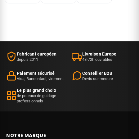
comparés
comparatif
chaque
des poteaux
des 6 socles
embout de
à sangle
de poteau
sangle pour
Potelet et
de guidage
poteaux de
comment
pour choisir
guidage et
choisir la
la bonne
pourquoi
vôtre.
base.
les…
Fabricant européen
Livraison Europe
depuis 2011
48-72h ouvrables
Paiement sécurisé
Conseiller B2B
Visa, Bancontact, virement
Devis sur mesure
Le plus grand choix
de poteaux de guidage
professionnels
NOTRE MARQUE