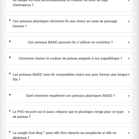
La sangle est-elle personnalisable en couleur ou avec un logo
+
d’entreprise ?
Ces poteaux plastiques résistent-ils aux chocs en zone de passage
+
intense ?
Ces poteaux BASIC peuvent-ils s’utiliser en extérieur ?
+
Comment choisir la couleur de poteau adaptée à ma signalétique ?
+
Les poteaux BASIC sont-ils compatibles entre eux pour former une longue
+
file ?
Quel entretien requièrent ces poteaux plastiques BASIC ?
+
Le PVC recyclé est-il aussi robuste que le plastique vierge pour ce type
+
de poteau ?
La sangle One-Way™ peut-elle être réparée ou remplacée si elle se
+
détériore ?