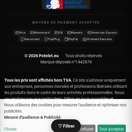
Mes adresses
Nous contacter
Mes informations
Plan du site
MOYENS DE PAIEMENT ACCEPTÉS
Mes bons de réduction
Visa
Mastercard
CB
Maestro
American Express
Devenir revendeur
Bancontact
PayPlug
PayPal
Virement bancaire
© 2026 Potelet.eu
·
Tous droits réservés
·
Marque déposée n°1442676
Tous les prix sont affichés hors TVA.
Ce site s'adresse uniquement
aux entreprises, personnes morales et professions libérales utilisant
les produits dans le cadre de leurs activités professionnelles. Nous
ne vendons pas aux particuliers. Délais en jours ouvrables et
indicatifs : aucune réclamation ou remboursement en cas de retard.
Nous utilisons des cookies pour mesurer l'audience et optimiser nos
Pour une livraison à date impérative, contactez-nous au préalable.
publicités.
Bien que la livraison soit gratuite à partir de 500 €, les demandes
Mesure d'audience & Publicité
spéciales (express, changement d'adresse, instructions de livraison)
Filtrer
0
Choisir
Refuser
Tout accepter
entraînent des frais supplémentaires à votre charge.