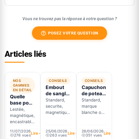
Vous ne trouvez pas la réponse à votre question ?
help_outline
POSEZ VOTRE QUESTION
Articles liés
NOS
CONSEILS
CONSEILS
GAMMES
Embout
Capuchon
EN DÉTAIL
de sangle
de poteau
Quelle
: a quoi
à sangle :
Standard,
Standard,
base pour
sert
standard,
securite,
marque
votre
Lestée,
chaque
marque
magnetique
blanche ou
poteau de
magnétique,
terminaison
blanche
ou anti-
personnalisé
guidage ?
encastrable,
pour
ou
panique :
: les trois
Les 6
fixe ou
poteau de
personnalisé
decouvrez a
finitions de
11/07/2026
25/06/2026
26/06/2026
Lire
Lire
Lire
socles
amovible : le
276 vues
263 vues
351 vues
guidage ?
?
quoi sert
capuchon