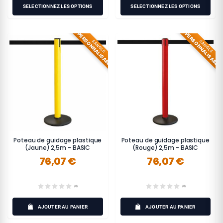
SÉLECTIONNEZ LES OPTIONS
SÉLECTIONNEZ LES OPTIONS
PERSONNALISABLE
PERSONNALISABLE
SANGLE
SANGLE
Poteau de guidage plastique
Poteau de guidage plastique
(Jaune) 2,5m - BASIC
(Rouge) 2,5m - BASIC
76,07 €
76,07 €
(0)
(0)
AJOUTER AU PANIER
AJOUTER AU PANIER