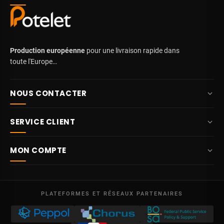
Production européenne
pour une livraison rapide dans
toute l'Europe…
NOUS CONTACTER
+32 87 84 10 20
SERVICE CLIENT
info@potelet.eu
À propos
Route Mitoyenne 414
MON COMPTE
4710
Lontzen
Livraison
Belgique
Tableau de bord
Conditions générales de vente
Lun – Ven
Mes commandes
09:00 – 17:00
PLATEFORMES ET RÉSEAUX PARTENAIRES
Mentions légales
TVA BE 0641.740.320 - RPM Liège
Mes avoirs
Protection des données