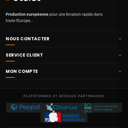
Production européenne
pour une livraison rapide dans
toute l'Europe…
NOUS CONTACTER
+32 87 84 10 20
SERVICE CLIENT
info@potelet.eu
À propos
Route Mitoyenne 414
MON COMPTE
4710
Lontzen
Livraison
Belgique
Tableau de bord
Conditions générales de vente
Lun – Ven
Mes commandes
09:00 – 17:00
PLATEFORMES ET RÉSEAUX PARTENAIRES
Mentions légales
TVA BE 0641.740.320 - RPM Liège
Mes avoirs
Protection des données
Mes adresses
Nous contacter
Mes informations