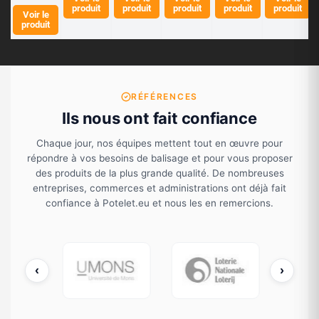
produit
produit
produit
produit
produit
® (Noir)
x de
e LINE
e LINE
Chrom
Voir le
guidag
é
produit
e (16
potelet
s)
RÉFÉRENCES
Ils nous ont fait confiance
Chaque jour, nos équipes mettent tout en œuvre pour
répondre à vos besoins de balisage et pour vous proposer
des produits de la plus grande qualité. De nombreuses
entreprises, commerces et administrations ont déjà fait
confiance à Potelet.eu et nous les en remercions.
‹
›
cDonald's
UMONS
Loterie Nationale