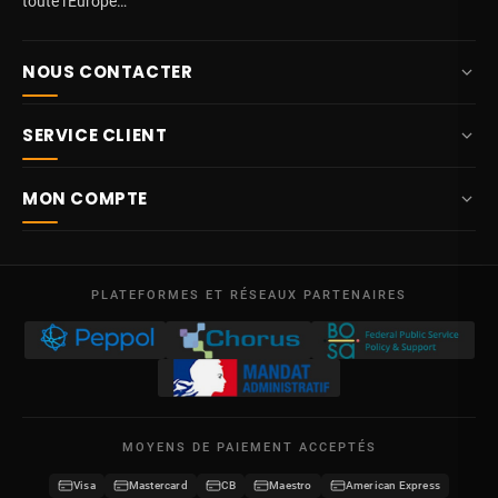
toute l'Europe…
NOUS CONTACTER
+32 87 84 10 20
SERVICE CLIENT
info@potelet.eu
À propos
Route Mitoyenne 414
MON COMPTE
4710
Lontzen
Livraison
Belgique
Tableau de bord
Conditions générales de vente
Lun – Ven
Mes commandes
09:00 – 17:00
PLATEFORMES ET RÉSEAUX PARTENAIRES
Mentions légales
TVA BE 0641.740.320 - RPM Liège
Mes avoirs
Protection des données
Mes adresses
Nous contacter
Mes informations
Plan du site
MOYENS DE PAIEMENT ACCEPTÉS
Mes bons de réduction
Visa
Mastercard
CB
Maestro
American Express