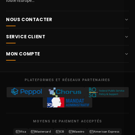
toute l'Europe…
NOUS CONTACTER
+32 87 84 10 20
SERVICE CLIENT
info@potelet.eu
À propos
Route Mitoyenne 414
MON COMPTE
4710
Lontzen
Livraison
Belgique
Tableau de bord
Conditions générales de vente
Lun – Ven
Mes commandes
09:00 – 17:00
PLATEFORMES ET RÉSEAUX PARTENAIRES
Mentions légales
TVA BE 0641.740.320 - RPM Liège
Mes avoirs
Protection des données
Mes adresses
Nous contacter
Mes informations
Plan du site
MOYENS DE PAIEMENT ACCEPTÉS
Mes bons de réduction
Visa
Mastercard
CB
Maestro
American Express