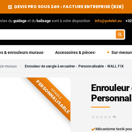
DEVIS PRO SOUS 24H • FACTURE ENTREPRISE (B2B)
istes du
guidage
et du
balisage
sont à votre disposition
·
info@potelet.eu
·
+32
es & enrouleurs muraux
Accessoires & pièces
Sur-mesur
▾
▾
gle muraux
Enrouleur de sangle à encastrer - Personnalisable - WALL FIX
PERSONNALISABLE
Enrouleur 
SANGLE
Personnal
(0)
Mécanisme testé pour