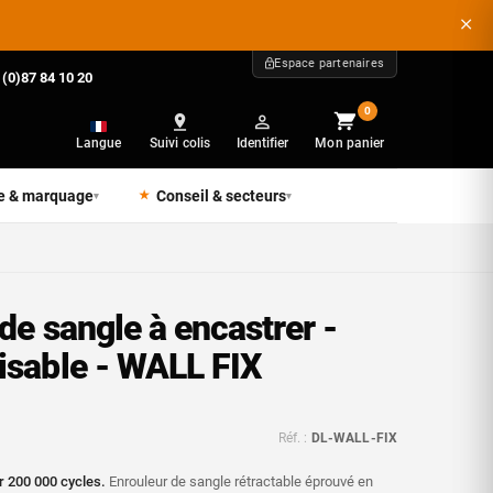
Espace partenaires
 (0)87 84 10 20
0
Langue
Suivi colis
Identifier
Mon panier
e & marquage
Conseil & secteurs
▾
▾
de sangle à encastrer -
isable - WALL FIX
Réf. :
DL-WALL-FIX
 200 000 cycles.
Enrouleur de sangle rétractable éprouvé en