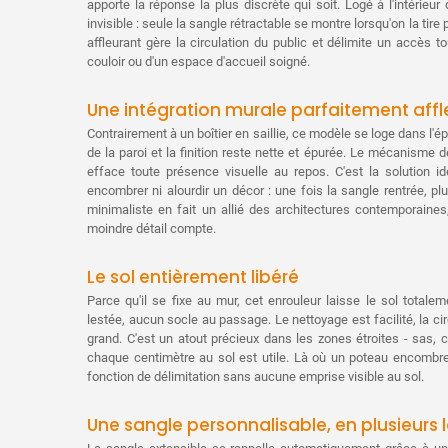
apporte la réponse la plus discrète qui soit. Logé à l'intérieur
invisible : seule la sangle rétractable se montre lorsqu'on la ti
affleurant gère la circulation du public et délimite un accès to
couloir ou d'un espace d'accueil soigné.
Une intégration murale parfaitement aff
Contrairement à un boîtier en saillie, ce modèle se loge dans l'
de la paroi et la finition reste nette et épurée. Le mécanisme 
efface toute présence visuelle au repos. C'est la solution id
encombrer ni alourdir un décor : une fois la sangle rentrée, plus
minimaliste en fait un allié des architectures contemporaines
moindre détail compte.
Le sol entièrement libéré
Parce qu'il se fixe au mur, cet enrouleur laisse le sol tota
lestée, aucun socle au passage. Le nettoyage est facilité, la circ
grand. C'est un atout précieux dans les zones étroites - sas, c
chaque centimètre au sol est utile. Là où un poteau encombre
fonction de délimitation sans aucune emprise visible au sol.
Une sangle personnalisable, en plusieurs