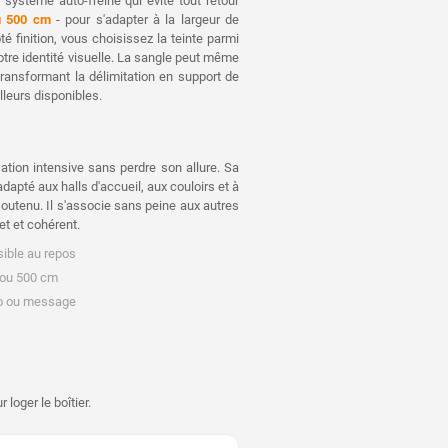
système auto-freiné qui évite tout retour
u 500 cm
- pour s'adapter à la largeur de
é finition, vous choisissez la teinte parmi
votre identité visuelle. La sangle peut même
ransformant la délimitation en support de
lleurs disponibles.
ation intensive sans perdre son allure. Sa
adapté aux halls d'accueil, aux couloirs et à
outenu. Il s'associe sans peine aux autres
t et cohérent.
isible au repos
0 ou 500 cm
ogo ou message
loger le boîtier.