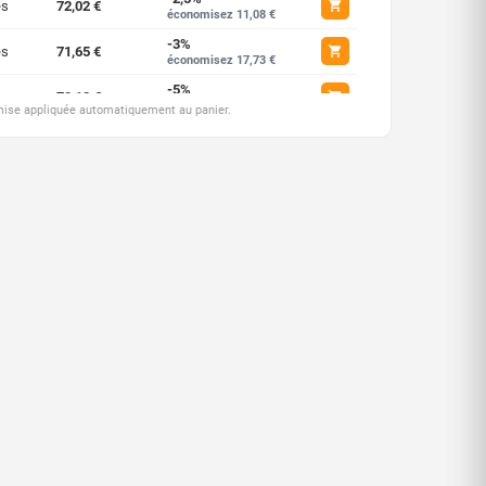
es
72,02 €
économisez 11,08 €
-3%
es
71,65 €
économisez 17,73 €
-5%
ces
70,18 €
économisez 36,94 €
emise appliquée automatiquement au panier.
-7,5%
ces
68,33 €
économisez 110,81 €
-10%
ces
66,48 €
économisez 221,61 €
-12,5%
ces
64,64 €
économisez 369,35 €
-15%
ces
62,79 €
économisez 554,03 €
-17,5%
ces
60,94 €
économisez 904,91 €
-20%
èces
59,10 €
économisez 1477,40 €