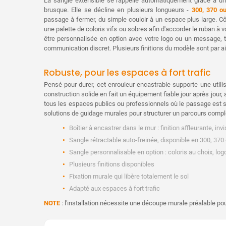
La sangle extensible se rappelle automatiquement grâce à un 
brusque. Elle se décline en plusieurs longueurs -
300, 370 o
passage à fermer, du simple couloir à un espace plus large. Côt
une palette de coloris vifs ou sobres afin d'accorder le ruban à 
être personnalisée en option avec votre logo ou un message, t
communication discret. Plusieurs finitions du modèle sont par ai
Robuste, pour les espaces à fort trafic
Pensé pour durer, cet enrouleur encastrable supporte une utilis
construction solide en fait un équipement fiable jour après jour, 
tous les espaces publics ou professionnels où le passage est s
solutions de guidage murales pour structurer un parcours comple
Boîtier à encastrer dans le mur : finition affleurante, inv
Sangle rétractable auto-freinée, disponible en 300, 37
Sangle personnalisable en option : coloris au choix, l
Plusieurs finitions disponibles
Fixation murale qui libère totalement le sol
Adapté aux espaces à fort trafic
NOTE
: l'installation nécessite une découpe murale préalable pour 