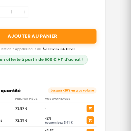
AJOUTER AU PANIER
uestion ? Appelez-nous au
0032 87 84 10 20
son offerte à partir de 500 € HT d'achat !
 quantité
Jusqu'à -20% en gros volume
PRIX PAR PIÈCE
VOS AVANTAGES
73,87 €
-
-2%
es
72,39 €
économisez 5,91 €
-2,5%