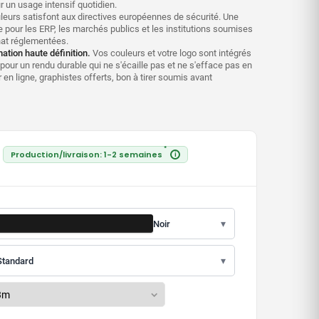
 un usage intensif quotidien.
eurs satisfont aux directives européennes de sécurité. Une
 pour les ERP, les marchés publics et les institutions soumises
hat réglementées.
ation haute définition.
Vos couleurs et votre logo sont intégrés
pour un rendu durable qui ne s'écaille pas et ne s'efface pas en
 en ligne, graphistes offerts, bon à tirer soumis avant
*
Production/livraison: 1-2 semaines
i
▾
Noir
▾
Standard
LE :