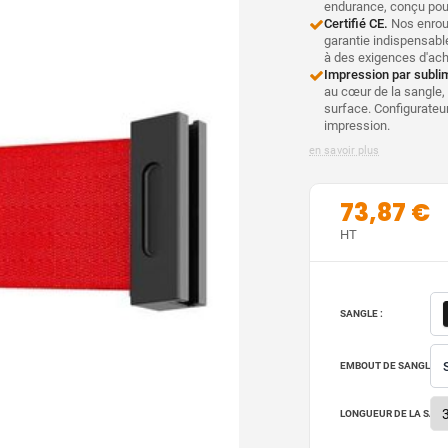
endurance, conçu pour
Certifié CE.
Nos enroul
garantie indispensable
à des exigences d'ac
Impression par sublim
au cœur de la sangle, 
surface. Configurateur
impression.
en savoir plus
73,87 €
HT
SANGLE :
EMBOUT DE SANGLE :
LONGUEUR DE LA SANG