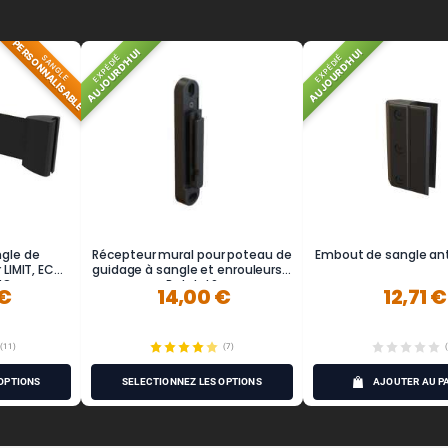
PERSONNALISABLE
AUJOURD'HUI
AUJOURD'HUI
EXPÉDIÉ
EXPÉDIÉ
SANGLE
ngle de
Récepteur mural pour poteau de
Embout de sangle an
LIMIT, ECO
guidage à sangle et enrouleurs -
IQ
Potelet®
 €
14,00 €
12,71 €
(11)
(7)
OPTIONS
SÉLECTIONNEZ LES OPTIONS
AJOUTER AU P