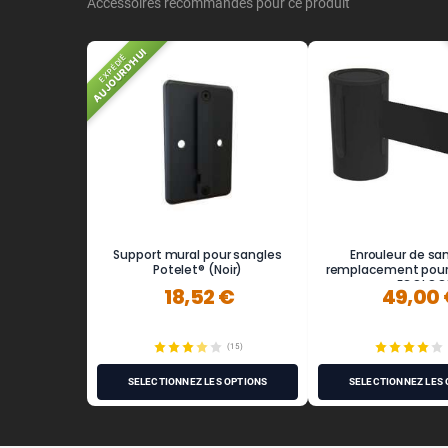
Accessoires recommandés pour ce produit
AUJOURD'HUI
EXPÉDIÉ
Support mural pour sangles
Enrouleur de sa
Potelet® (Noir)
remplacement pour 
ou ECOLOG
18,52 €
49,00
(15)
SÉLECTIONNEZ LES OPTIONS
SÉLECTIONNEZ LES 