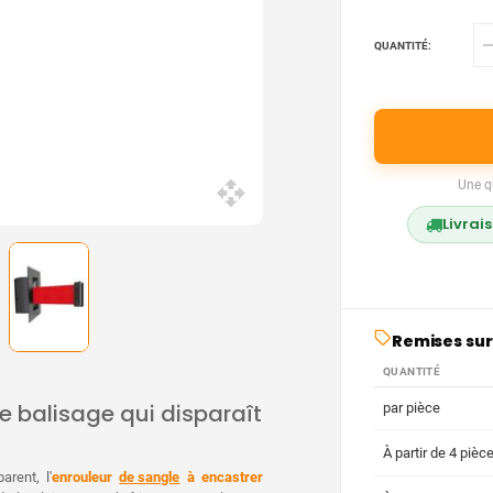
QUANTITÉ:
Une q
Livrai
Remises sur
QUANTITÉ
le balisage qui disparaît
par pièce
À partir de 4 pièc
rent, l'
enrouleur
de sangle
à encastrer