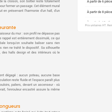
 de la cloison, son boîtier reste totalement
À partir de 6 pièc
re pour fermer un passage. Cet élément mural
ut en préservant l'harmonie d'un hall, d'un
À partir de 8 pièc
À partir de 10 piè
Prix unitaires HT. R
leurante
À partir de 20 piè
épaisseur du mur : son profil ne dépasse pas
de rappel est entièrement dissimulé, ce qui
éale lorsqu'on souhaite baliser sans rien
À partir de 30 piè
 rien ne trahit le dispositif. Sa silhouette
, des halls design et des intérieurs où le
À partir de 40 piè
À partir de 50 piè
À partir de 70 piè
lement dégagé : aucun poteau, aucune base
ulation reste fluide et l'espace paraît plus
ouloirs, paliers, devant un ascenseur - où
À partir de 100 pi
rait, l'enrouleur encastré assure la même
 longueurs