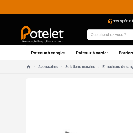
Nos spécial
Guidage, balisage, files d'attente
Poteaux à sangle
Poteaux à corde
Barrièr
▾
▾
Accessoires
Solutions murales
Enrouleurs de san
Accueil