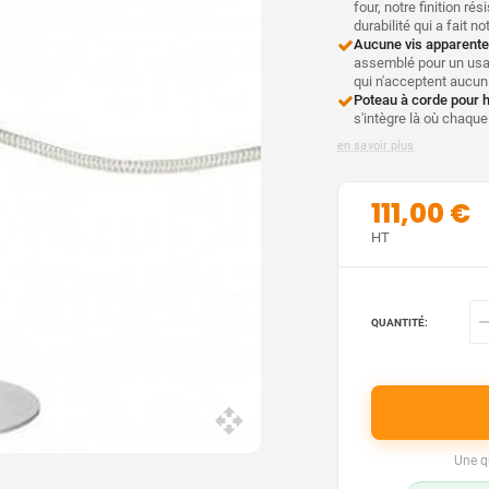
four, notre finition r
durabilité qui a fait no
Aucune vis apparente,
assemblé pour un usa
qui n'acceptent aucu
Poteau à corde pour 
s'intègre là où chaque 
en savoir plus
111,00 €
HT
QUANTITÉ:
Une q