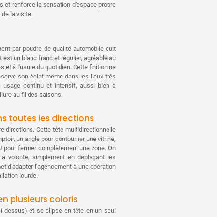
fs et renforce la sensation d'espace propre
À partir de 40 piè
de la visite.
À partir de 50 piè
ent par poudre de qualité automobile cuit
À partir de 70 piè
est un blanc franc et régulier, agréable au
 et à l'usure du quotidien. Cette finition ne
À partir de 100 pi
nserve son éclat même dans les lieux très
 usage continu et intensif, aussi bien à
llure au fil des saisons.
s toutes les directions
 directions. Cette tête multidirectionnelle
mptoir, un angle pour contourner une vitrine,
un U pour fermer complètement une zone. On
 à volonté, simplement en déplaçant les
met d'adapter l'agencement à une opération
llation lourde.
n plusieurs coloris
i-dessus) et se clipse en tête en un seul