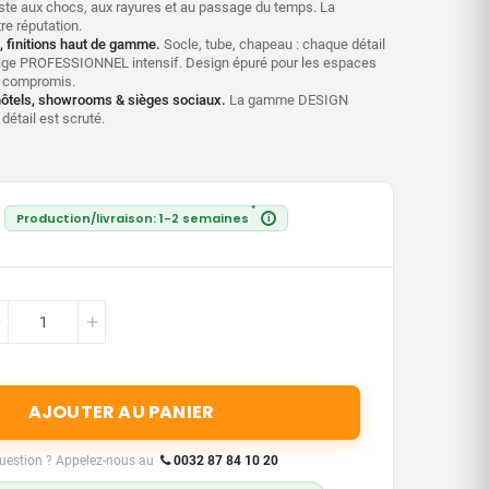
ésiste aux chocs, aux rayures et au passage du temps. La
tre réputation.
 finitions haut de gamme.
Socle, tube, chapeau : chaque détail
ge PROFESSIONNEL intensif. Design épuré pour les espaces
n compromis.
hôtels, showrooms & sièges sociaux.
La gamme DESIGN
détail est scruté.
*
Production/livraison: 1-2 semaines
i
AJOUTER AU PANIER
uestion ? Appelez-nous au
0032 87 84 10 20