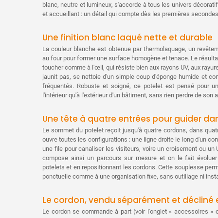
blanc, neutre et lumineux, s'accorde à tous les univers décorati
et accueillant : un détail qui compte dès les premières secondes 
Une finition blanc laqué nette et durable
La couleur blanche est obtenue par thermolaquage, un revêtem
au four pour former une surface homogène et tenace. Le résultat 
toucher comme à l'œil, qui résiste bien aux rayons UV, aux rayures
jaunit pas, se nettoie d'un simple coup d'éponge humide et co
fréquentés. Robuste et soigné, ce potelet est pensé pour un
l'intérieur qu'à l'extérieur d'un bâtiment, sans rien perdre de son a
Une tête à quatre entrées pour guider dan
Le sommet du potelet reçoit jusqu'à quatre cordons, dans quatre
ouvre toutes les configurations : une ligne droite le long d'un co
une file pour canaliser les visiteurs, voire un croisement ou 
compose ainsi un parcours sur mesure et on le fait évoluer
potelets et en repositionnant les cordons. Cette souplesse per
ponctuelle comme à une organisation fixe, sans outillage ni insta
Le cordon, vendu séparément et décliné e
Le cordon se commande à part (voir l'onglet « accessoires » c