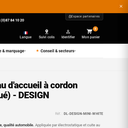
Espace partenaires
 (0)87 84 10 20
0
Langue
Suivi colis
Identifier
Mon panier
e & marquage
Conseil & secteurs
▾
▾
u d'accueil à cordon
qué) - DESIGN
Réf. :
DL-DESIGN-MINI-WHITE
, qualité automobile.
Appliquée par électrostatique et cuite au