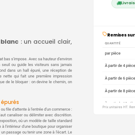
Livrai
Remises sur
 blanc
: un accueil clair,
QUANTITÉ
par pièce
mat bas s'impose. Avec sa hauteur d'environ
 seuil ou guide les visiteurs sans jamais
À partir de 4 pièc
 fond dans un hall épuré, une réception de
 nette qui fait une première impression
À partir de 6 pièc
 que de le bloquer : on devine le chemin, on
À partir de 8 pièc
t épurés
À partir de 10 piè
Prix unitaires HT. R
ou file d'attente à l'entrée d'un commerce :
faut canaliser ou délimiter avec discrétion.
À partir de 20 piè
'exposition, où un modèle de taille standard
n à l'intérieur d'une boutique pour organiser
À partir de 30 piè
r un passage ou tenir une zone à l'écart. Le