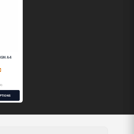
SIGN A4
€
(0)
OPTIONS