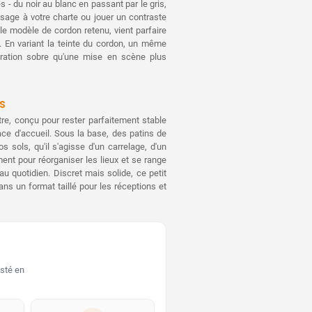
 - du noir au blanc en passant par le gris,
lisage à votre charte ou jouer un contraste
le modèle de cordon retenu, vient parfaire
s. En variant la teinte du cordon, un même
ration sobre qu'une mise en scène plus
s
tre, conçu pour rester parfaitement stable
ace d'accueil. Sous la base, des patins de
 sols, qu'il s'agisse d'un carrelage, d'un
ent pour réorganiser les lieux et se range
u quotidien. Discret mais solide, ce petit
dans un format taillé pour les réceptions et
sté en