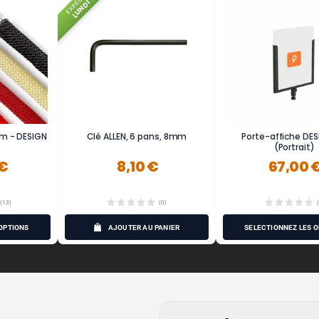
EXPÉDIÉ
LUNDI
2m - DESIGN
Clé ALLEN, 6 pans, 8mm
Porte-affiche DE
(Portrait)
 €
8,10 €
67,00 
(13)
(0)
OPTIONS
AJOUTER AU PANIER
SÉLECTIONNEZ LES 