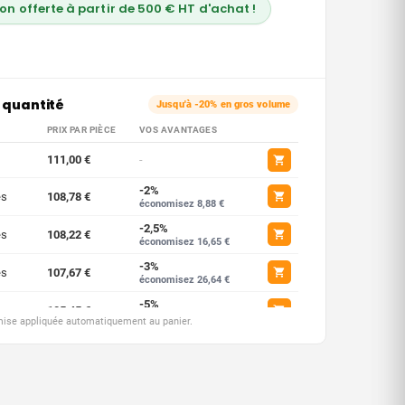
son offerte à partir de 500 € HT d'achat !
 quantité
Jusqu'à -20% en gros volume
PRIX PAR PIÈCE
VOS AVANTAGES
111,00 €
-
-2%
es
108,78 €
économisez 8,88 €
-2,5%
es
108,22 €
économisez 16,65 €
-3%
es
107,67 €
économisez 26,64 €
-5%
ces
105,45 €
économisez 55,50 €
emise appliquée automatiquement au panier.
-7,5%
ces
102,68 €
économisez 166,50 €
-10%
ces
99,90 €
économisez 333,00 €