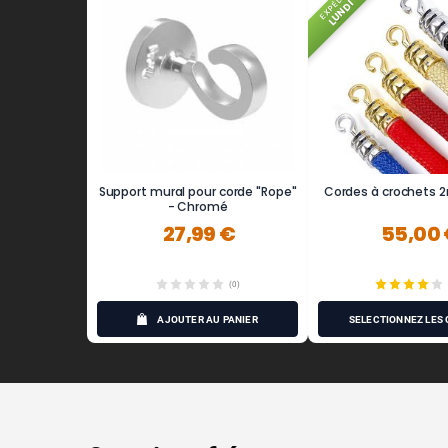
EXPÉDIÉ
LUNDI
Support mural pour corde "Rope"
Cordes à crochets 
- Chromé
27,99 €
55,00
(0)
AJOUTER AU PANIER
SÉLECTIONNEZ LES 