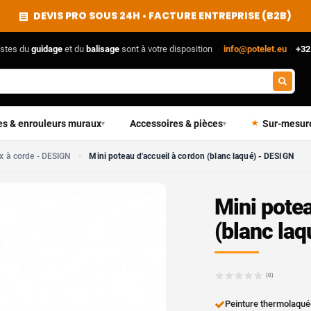
DEVIS PRO SOUS 24H • FACTURE ENTREPRISE (B2B)
istes du
guidage
et du
balisage
sont à votre disposition
·
info@potelet.eu
·
+32
es & enrouleurs muraux
Accessoires & pièces
Sur-mesur
▾
▾
x à corde - DESIGN
Mini poteau d'accueil à cordon (blanc laqué) - DESIGN
Mini potea
(blanc la
(0)
Peinture thermolaquée