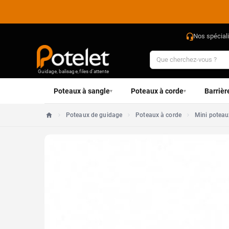
Nos spécial
Guidage, balisage, files d'attente
Poteaux à sangle
Poteaux à corde
Barrièr
▾
▾
Poteaux de guidage
Poteaux à corde
Mini poteau
Accueil