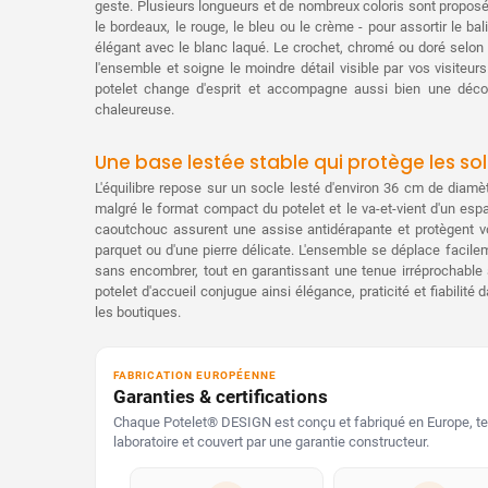
geste. Plusieurs longueurs et de nombreux coloris sont proposés
le bordeaux, le rouge, le bleu ou le crème - pour assortir le ba
élégant avec le blanc laqué. Le crochet, chromé ou doré selon 
l'ensemble et soigne le moindre détail visible par vos visiteur
potelet change d'esprit et accompagne aussi bien une déco
chaleureuse.
Une base lestée stable qui protège les sol
L'équilibre repose sur un socle lesté d'environ 36 cm de diamè
malgré le format compact du potelet et le va-et-vient d'un esp
caoutchouc assurent une assise antidérapante et protègent vos
parquet ou d'une pierre délicate. L'ensemble se déplace facilem
sans encombrer, tout en garantissant une tenue irréprochable a
potelet d'accueil conjugue ainsi élégance, praticité et fiabilité 
les boutiques.
FABRICATION EUROPÉENNE
Garanties & certifications
Chaque Potelet® DESIGN est conçu et fabriqué en Europe, te
laboratoire et couvert par une garantie constructeur.