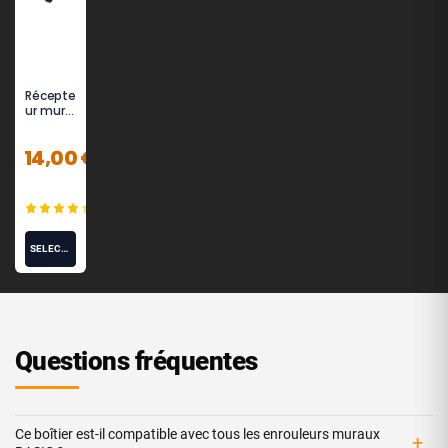
Récepte
ur mural
pour
poteau
14,00 €
de
guidage
à sangle
et
(7)
enroule
urs -
Potelet®
SÉLECTIONNEZ LES OPTIONS
Questions fréquentes
Ce boîtier est-il compatible avec tous les enrouleurs muraux
+