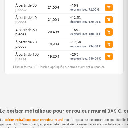
À partir de 30
-10%
21,60 €
pièces
économisez 72,00 €
À partir de 40
-12,5%
21,00 €
pièces
économisez 120,00 €
À partir de 50
-15%
20,40 €
pièces
économisez 180,00 €
À partir de 70
-17,5%
19,80 €
pièces
économisez 294,00 €
À partir de 100
-20%
19,20 €
pièces
économisez 480,00 €
Prix unitaires HT. Remise appliquée automatiquement au panier.
Le
boîtier métallique pour enrouleur mural
BASIC, e
Le
boîtier métallique pour enrouleur mural
est la carcasse de protection qui habille 
gamme BASIC. Vendu seul, en pièce détachée, il sert à remettre en état un balisage mural 