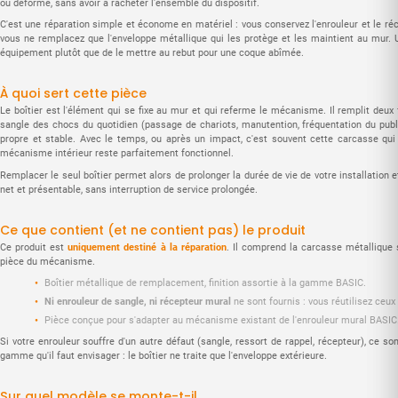
ou déformé, sans avoir à racheter l'ensemble du dispositif.
C'est une réparation simple et économe en matériel : vous conservez l'enrouleur et le réc
vous ne remplacez que l'enveloppe métallique qui les protège et les maintient au mur. 
équipement plutôt que de le mettre au rebut pour une coque abîmée.
À quoi sert cette pièce
Le boîtier est l'élément qui se fixe au mur et qui referme le mécanisme. Il remplit deux 
sangle des chocs du quotidien (passage de chariots, manutention, fréquentation du public
propre et stable. Avec le temps, ou après un impact, c'est souvent cette carcasse qui
mécanisme intérieur reste parfaitement fonctionnel.
Remplacer le seul boîtier permet alors de prolonger la durée de vie de votre installation
net et présentable, sans interruption de service prolongée.
Ce que contient (et ne contient pas) le produit
Ce produit est
uniquement destiné à la réparation
. Il comprend la carcasse métallique s
pièce du mécanisme.
Boîtier métallique de remplacement, finition assortie à la gamme BASIC.
Ni enrouleur de sangle, ni récepteur mural
ne sont fournis : vous réutilisez ceux
Pièce conçue pour s'adapter au mécanisme existant de l'enrouleur mural BASIC
Si votre enrouleur souffre d'un autre défaut (sangle, ressort de rappel, récepteur), ce s
gamme qu'il faut envisager : le boîtier ne traite que l'enveloppe extérieure.
Sur quel modèle se monte-t-il