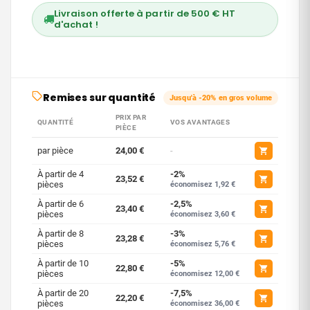
Livraison offerte à partir de 500 € HT
d'achat !
Remises sur quantité
Jusqu'à -20% en gros volume
PRIX PAR
QUANTITÉ
VOS AVANTAGES
PIÈCE
par pièce
24,00 €
-
À partir de 4
-2%
23,52 €
pièces
économisez 1,92 €
À partir de 6
-2,5%
23,40 €
pièces
économisez 3,60 €
À partir de 8
-3%
23,28 €
pièces
économisez 5,76 €
À partir de 10
-5%
22,80 €
pièces
économisez 12,00 €
À partir de 20
-7,5%
22,20 €
pièces
économisez 36,00 €