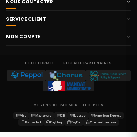
NOUS CONTACTER
+32 87 84 10 20
SERVICE CLIENT
info@potelet.eu
À propos
Route Mitoyenne 414
MON COMPTE
4710
Lontzen
Livraison
Belgique
Tableau de bord
Conditions générales de vente
Lun – Ven
Mes commandes
09:00 – 17:00
PLATEFORMES ET RÉSEAUX PARTENAIRES
Mentions légales
TVA BE 0641.740.320 - RPM Liège
Mes avoirs
Protection des données
Mes adresses
Nous contacter
Mes informations
Plan du site
MOYENS DE PAIEMENT ACCEPTÉS
Mes bons de réduction
Visa
Mastercard
CB
Maestro
American Express
Devenir revendeur
Bancontact
PayPlug
PayPal
Virement bancaire