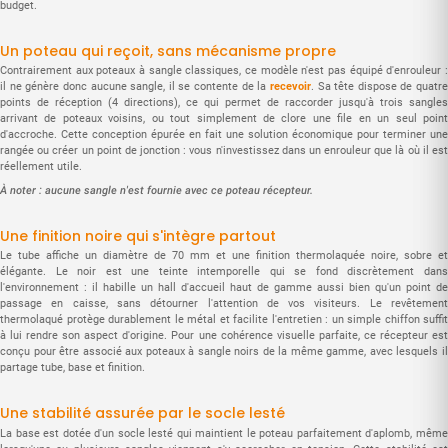
budget.
Un poteau qui reçoit, sans mécanisme propre
Contrairement aux poteaux à sangle classiques, ce modèle n'est pas équipé d'enrouleur :
il ne génère donc aucune sangle, il se contente de la
recevoir
. Sa tête dispose de quatre
points de réception (4 directions), ce qui permet de raccorder jusqu'à trois sangles
arrivant de poteaux voisins, ou tout simplement de clore une file en un seul point
d'accroche. Cette conception épurée en fait une solution économique pour terminer une
rangée ou créer un point de jonction : vous n'investissez dans un enrouleur que là où il est
réellement utile.
À noter : aucune sangle n'est fournie avec ce poteau récepteur.
Une finition noire qui s'intègre partout
Le tube affiche un diamètre de 70 mm et une finition thermolaquée noire, sobre et
élégante. Le noir est une teinte intemporelle qui se fond discrètement dans
l'environnement : il habille un hall d'accueil haut de gamme aussi bien qu'un point de
passage en caisse, sans détourner l'attention de vos visiteurs. Le revêtement
thermolaqué protège durablement le métal et facilite l'entretien : un simple chiffon suffit
à lui rendre son aspect d'origine. Pour une cohérence visuelle parfaite, ce récepteur est
conçu pour être associé aux poteaux à sangle noirs de la même gamme, avec lesquels il
partage tube, base et finition.
Une stabilité assurée par le socle lesté
La base est dotée d'un socle lesté qui maintient le poteau parfaitement d'aplomb, même