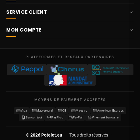
+32 87 84 10 20
SERVICE CLIENT
info@potelet.eu
À propos
Route Mitoyenne 414
MON COMPTE
4710
Lontzen
Livraison
Belgique
Tableau de bord
Conditions générales de vente
Lun – Ven
Mes commandes
09:00 – 17:00
PLATEFORMES ET RÉSEAUX PARTENAIRES
Mentions légales
TVA BE 0641.740.320 - RPM Liège
Mes avoirs
Protection des données
Mes adresses
Nous contacter
Mes informations
Plan du site
MOYENS DE PAIEMENT ACCEPTÉS
Mes bons de réduction
Visa
Mastercard
CB
Maestro
American Express
Devenir revendeur
Bancontact
PayPlug
PayPal
Virement bancaire
© 2026 Potelet.eu
·
Tous droits réservés
·