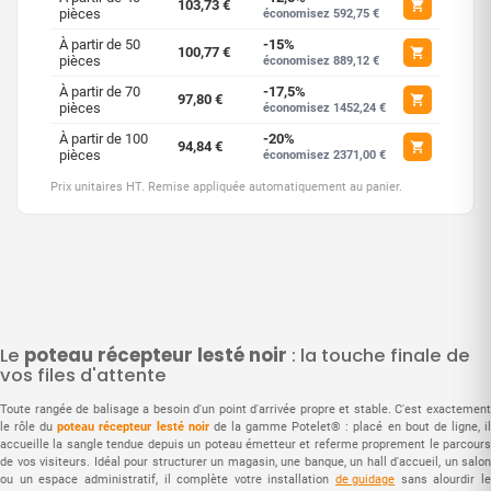
103,73 €
pièces
économisez 592,75 €
À partir de 50
-15%
100,77 €
pièces
économisez 889,12 €
À partir de 70
-17,5%
97,80 €
pièces
économisez 1452,24 €
À partir de 100
-20%
94,84 €
pièces
économisez 2371,00 €
Prix unitaires HT. Remise appliquée automatiquement au panier.
Le
poteau récepteur lesté noir
: la touche finale de
vos files d'attente
Toute rangée de balisage a besoin d'un point d'arrivée propre et stable. C'est exactement
le rôle du
poteau récepteur lesté noir
de la gamme Potelet® : placé en bout de ligne, i
accueille la sangle tendue depuis un poteau émetteur et referme proprement le parcours
de vos visiteurs. Idéal pour structurer un magasin, une banque, un hall d'accueil, un salon
ou un espace administratif, il complète votre installation
de guidage
sans alourdir l