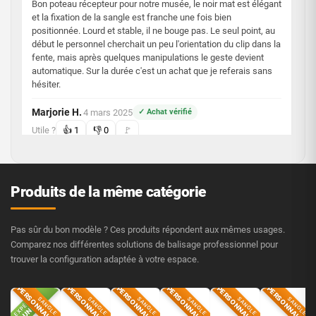
Bon poteau récepteur pour notre musée, le noir mat est élégant
et la fixation de la sangle est franche une fois bien
positionnée. Lourd et stable, il ne bouge pas. Le seul point, au
début le personnel cherchait un peu l'orientation du clip dans la
fente, mais après quelques manipulations le geste devient
automatique. Sur la durée c'est un achat que je referais sans
hésiter.
Marjorie H.
4 mars 2025
✓ Achat vérifié
·
Utile ?
👍
1
👎
0
🚩
5/5
Produits de la même catégorie
Pas sûr du bon modèle ? Ces produits répondent aux mêmes usages.
Comparez nos différentes solutions de balisage professionnel pour
trouver la configuration adaptée à votre espace.
PERSONNALISABLE
PERSONNALISABLE
PERSONNALISABLE
PERSONNALISABLE
PERSONNALISABLE
PERSONNALISABL
EXPÉDIÉ
SANGLE
SANGLE
SANGLE
SANGLE
SANGLE
SANGLE
LUNDI
Yohann F.
27 février 2024
✓ Achat vérifié
·