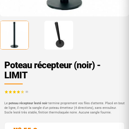
Poteau récepteur (noir) -
LIMIT
(2)
Le
poteau récepteur lesté noir
termine proprement vos files d'attente. Placé en bout
de ligne, il reçoit la sangle d'un poteau émetteur (4 directions), sans enrouleur.
Socle lesté très stable, finition thermolaquée noire. Aucune sangle fournie.