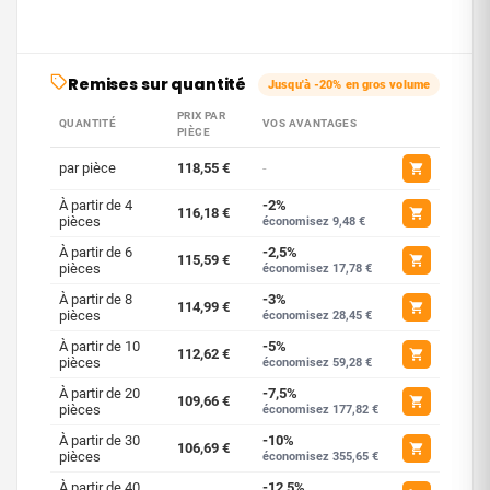
Remises sur quantité
Jusqu'à -20% en gros volume
PRIX PAR
QUANTITÉ
VOS AVANTAGES
PIÈCE
par pièce
118,55 €
-
À partir de 4
-2%
116,18 €
pièces
économisez 9,48 €
À partir de 6
-2,5%
115,59 €
pièces
économisez 17,78 €
À partir de 8
-3%
114,99 €
pièces
économisez 28,45 €
À partir de 10
-5%
112,62 €
pièces
économisez 59,28 €
À partir de 20
-7,5%
109,66 €
pièces
économisez 177,82 €
À partir de 30
-10%
106,69 €
pièces
économisez 355,65 €
À partir de 40
-12,5%