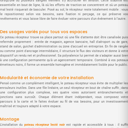
lorsqu'une ou plusieurs sangles viennent s'y accrocher en tension. Cette stabilité est
essentielle en bout de ligne, là où les efforts de traction se concentrent et où un poteau
mal lesté risquerait de basculer. Posé au sol, le récepteur reste totalement mobile : vous
le repositionnez selon vos besoins, sans fixation ni perçage, ce qui préserve vos
revêtements et vous laisse libre de faire évoluer votre parcours d'un événement à l'autre.
Des usages variés pour tous vos espaces
Ce poteau récepteur trouve sa place partout où une file d'attente doit être canalisée puis
refermée proprement : entrée de magasin, agence bancaire, hall d'aéroport ou de gare,
stand de salon, guichet d'administration ou zone d'accueil en entreprise. En fin de rangée
ou comme point d'ancrage intermédiaire, il structure le flux des visiteurs et donne à votre
dispositif un rendu net et professionnel. Sa polyvalence lui permet de s'adapter aussi bien
à une configuration permanente qu'à un agencement temporaire. Combiné à vos poteaux
émetteurs noirs, il forme un ensemble homogène et immédiatement lisible pour le public.
Modularité et économie de votre installation
Pensé comme un complément intelligent, le poteau récepteur vous évite de multiplier les
enrouleurs inutiles. Dans une file linéaire, un seul récepteur en bout de chaîne suffit ; dans
une configuration plus complexe, ses quatre voies autorisent embranchements et
jonctions sans surcoût. Chaque élément étant indépendant, vous composez votre
parcours à la carte et le faites évoluer au fil de vos besoins, pour un investissement
maîtrisé et toujours adapté à votre espace.
Montage
L'installation du
poteau récepteur lesté noir
est rapide et accessible à tous : il suffi