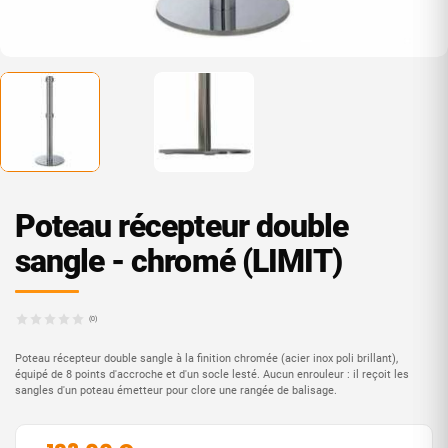
Poteau récepteur double
sangle - chromé (LIMIT)
(0)
Poteau récepteur double sangle à la finition chromée (acier inox poli brillant),
équipé de 8 points d'accroche et d'un socle lesté. Aucun enrouleur : il reçoit les
sangles d'un poteau émetteur pour clore une rangée de balisage.