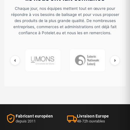
Chaque jour, nos équipes mettent tout en œuvre pour
répondre à vos besoins de balisage et pour vous proposer
des produits de la plus grande qualité. De nombreuses
entreprises, commerces et administrations ont déjà fait
confiance à Potelet.eu et nous les en remercions.
‹
›
cDonald's
UMONS
Loterie Nationale
Fabricant européen
Livraison Europe
depuis 2011
48-72h ouvrables