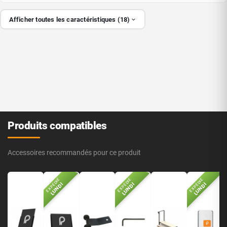
Afficher toutes les caractéristiques (18)
Produits compatibles
Accessoires recommandés pour ce produit
EXPÉDIÉ
EXPÉDIÉ
EXPÉDIÉ
LUNDI
LUNDI
LUNDI