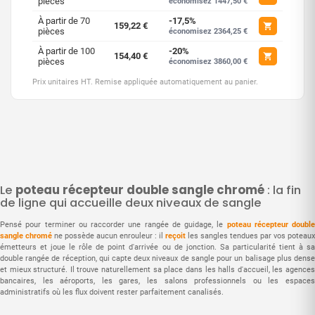
pièces
économisez 1447,50 €
À partir de 70
-17,5%
159,22 €
pièces
économisez 2364,25 €
À partir de 100
-20%
154,40 €
pièces
économisez 3860,00 €
Prix unitaires HT. Remise appliquée automatiquement au panier.
Le
poteau récepteur double sangle chromé
: la fin
de ligne qui accueille deux niveaux de sangle
Pensé pour terminer ou raccorder une rangée de guidage, le
poteau récepteur double
sangle chromé
ne possède aucun enrouleur : il
reçoit
les sangles tendues par vos poteaux
émetteurs et joue le rôle de point d'arrivée ou de jonction. Sa particularité tient à sa
double rangée de réception, qui capte deux niveaux de sangle pour un balisage plus dense
et mieux structuré. Il trouve naturellement sa place dans les halls d'accueil, les agences
bancaires, les aéroports, les gares, les salons professionnels ou les espaces
administratifs où les flux doivent rester parfaitement canalisés.