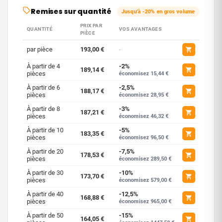
Remises sur quantité
Jusqu'à -20% en gros volume
PRIX PAR
QUANTITÉ
VOS AVANTAGES
PIÈCE
par pièce
193,00 €
-
À partir de 4
-2%
189,14 €
pièces
économisez 15,44 €
À partir de 6
-2,5%
188,17 €
pièces
économisez 28,95 €
À partir de 8
-3%
187,21 €
pièces
économisez 46,32 €
À partir de 10
-5%
183,35 €
pièces
économisez 96,50 €
À partir de 20
-7,5%
178,53 €
pièces
économisez 289,50 €
À partir de 30
-10%
173,70 €
pièces
économisez 579,00 €
À partir de 40
-12,5%
168,88 €
pièces
économisez 965,00 €
À partir de 50
-15%
164,05 €