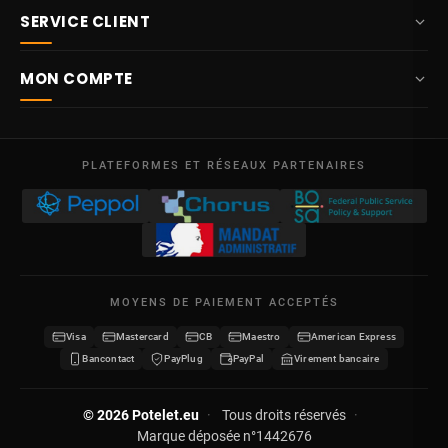
SERVICE CLIENT
info@potelet.eu
À propos
Route Mitoyenne 414
MON COMPTE
4710
Lontzen
Livraison
Belgique
Tableau de bord
Conditions générales de vente
Lun – Ven
Mes commandes
09:00 – 17:00
PLATEFORMES ET RÉSEAUX PARTENAIRES
Mentions légales
TVA BE 0641.740.320 - RPM Liège
Mes avoirs
Protection des données
Mes adresses
Nous contacter
Mes informations
Plan du site
MOYENS DE PAIEMENT ACCEPTÉS
Mes bons de réduction
Visa
Mastercard
CB
Maestro
American Express
Devenir revendeur
Bancontact
PayPlug
PayPal
Virement bancaire
© 2026 Potelet.eu
·
Tous droits réservés
·
Marque déposée n°1442676