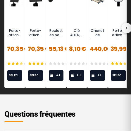
Porte-
Porte-
Roulett
Clé
Chariot
Porte-
affiche
affiche
es pour
ALLEN, 6
de
affiche
A4
A4
poteaux
pans,
transpor
ECO
(Portrait
(Paysag
de
8mm
t pour
70,35 €
70,35 €
55,13 €
8,10 €
440,00 €
39,99 
)
e)
guidage
poteaux
(10)
(12)
(0)
(0)
(0)
SÉLECTIONNEZ LES OPTIONS
SÉLECTIONNEZ LES OPTIONS
AJOUTER AU PANIER
AJOUTER AU PANIER
AJOUTER AU PANIER
SÉLECTIONNEZ LES OPTIONS
Questions fréquentes