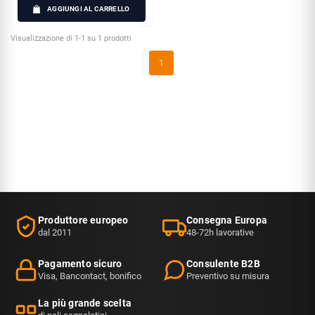
AGGIUNGI AL CARRELLO
Visualizzazione di 1-1 su 1 prodotti
1
Produttore europeo
Consegna Europa
dal 2011
48-72h lavorative
Pagamento sicuro
Consulente B2B
Visa, Bancontact, bonifico
Preventivo su misura
La più grande scelta