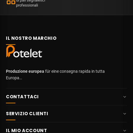
di pali segnaletici
professionali
IL NOSTRO MARCHIO
Produzione europea
für eine consegna rapida in tutta
Europa…
CONTATTACI
+32 87 84 10 20
SERVIZIO CLIENTI
info@potelet.eu
Chi siamo
Route Mitoyenne 414
IL MIO ACCOUNT