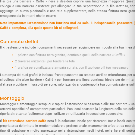
Hai già una barriera « Caffè » nera e desideri coprire una lunghezza maggiore? Ques
collega a una barriera esistente per allungare la tua separazione o la fila d'attesa, se
aggiunge un nuovo piedistallo e una tela supplementare, nella stessa finitura nero gra
omogeneo sia in interni che in esterni.
Nota importante: un'estensione non funziona mai da sola. È indispensabile possedere (
Caffè » completa, alla quale questo kit si collegherà.
Contenuto del kit
Il kit estensione include i componenti necessari per aggiungere un modulo alla tua linea di
1 paletto con finitura nero granito, identico a quelli della barriera « Caffè »
2 traverse orizzontali per tendere la tela
1 grafica personalizzata stampata su tela, con il tuo logo o il tuo messaggio
La stampa dei tuoi grafici è inclusa: fronte passante su tessuto acrilico microforato, per un
si collega alle altre barriere « Caffè » per formare una linea continua, ideale per delimitar
d'attesa o guidare il flusso di persone, valorizzando al contempo la tua comunicazione sull
Montaggio
Montaggio e smontaggio semplici e rapidi: l'estensione si assembla alle tue barriere « Caff
attrezzi specifici né competenze particolari. Puoi così adattare la lunghezza della tua deli
riporla altrettanto facilmente dopo l'utilizzo e riutilizzarla in occasione successiva.
Il
kit estensione barriera caffè
nera è la soluzione ideale per ristoranti, bar e locali con 
propria area delimitata in modo modulare e professionale, mantenendo un'estetica coordina
tipo di soluzione è molto apprezzato nella ristorazione, negli hotel, nelle fiere di setto