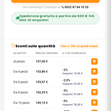
Una domanda? Chiamaci al
0032 87 84 10 20
Spedizione gratuita a partire da 500 € IVA
escl. di acquisto!
Sconti sulle quantità
Fino a -20% su grandi volumi
QUANTITÀ
PREZZO UNITARIO
IL TUO VANTAGGIO
al pezzo
157,00 €
-
-2%
Da 4 pezzi
153,86 €
risparmi 12,56 €
-2,5%
Da 6 pezzi
153,07 €
risparmi 23,55 €
-3%
Da 8 pezzi
152,29 €
risparmi 37,68 €
-5%
Da 10 pezzi
149,15 €
risparmi 78,50 €