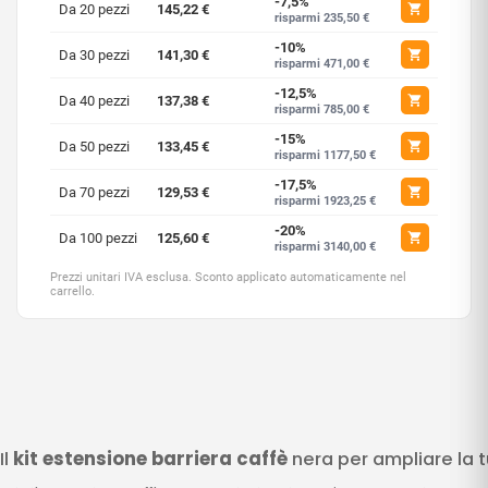
-7,5%
Da 20 pezzi
145,22 €
risparmi 235,50 €
-10%
Da 30 pezzi
141,30 €
risparmi 471,00 €
-12,5%
Da 40 pezzi
137,38 €
risparmi 785,00 €
-15%
Da 50 pezzi
133,45 €
risparmi 1177,50 €
-17,5%
Da 70 pezzi
129,53 €
risparmi 1923,25 €
-20%
Da 100 pezzi
125,60 €
risparmi 3140,00 €
Prezzi unitari IVA esclusa. Sconto applicato automaticamente nel
carrello.
Il
kit estensione barriera caffè
nera per ampliare la 