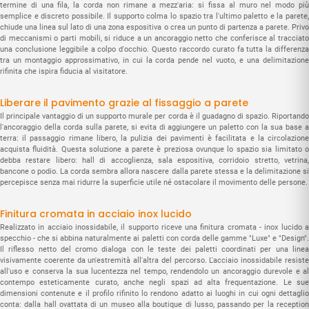
termine di una fila, la corda non rimane a mezz'aria: si fissa al muro nel modo più
semplice e discreto possibile. Il supporto colma lo spazio tra l'ultimo paletto e la parete,
chiude una linea sul lato di una zona espositiva o crea un punto di partenza a parete. Privo
di meccanismi o parti mobili, si riduce a un ancoraggio netto che conferisce al tracciato
una conclusione leggibile a colpo d'occhio. Questo raccordo curato fa tutta la differenza
tra un montaggio approssimativo, in cui la corda pende nel vuoto, e una delimitazione
rifinita che ispira fiducia al visitatore.
Liberare il pavimento grazie al fissaggio a parete
Il principale vantaggio di un supporto murale per corda è il guadagno di spazio. Riportando
l'ancoraggio della corda sulla parete, si evita di aggiungere un paletto con la sua base a
terra: il passaggio rimane libero, la pulizia dei pavimenti è facilitata e la circolazione
acquista fluidità. Questa soluzione a parete è preziosa ovunque lo spazio sia limitato o
debba restare libero: hall di accoglienza, sala espositiva, corridoio stretto, vetrina,
bancone o podio. La corda sembra allora nascere dalla parete stessa e la delimitazione si
percepisce senza mai ridurre la superficie utile né ostacolare il movimento delle persone.
Finitura cromata in acciaio inox lucido
Realizzato in acciaio inossidabile, il supporto riceve una finitura cromata - inox lucido a
specchio - che si abbina naturalmente ai paletti con corda delle gamme "Luxe" e "Design".
Il riflesso netto del cromo dialoga con le teste dei paletti coordinati per una linea
visivamente coerente da un'estremità all'altra del percorso. L'acciaio inossidabile resiste
all'uso e conserva la sua lucentezza nel tempo, rendendolo un ancoraggio durevole e al
contempo esteticamente curato, anche negli spazi ad alta frequentazione. Le sue
dimensioni contenute e il profilo rifinito lo rendono adatto ai luoghi in cui ogni dettaglio
conta: dalla hall ovattata di un museo alla boutique di lusso, passando per la reception