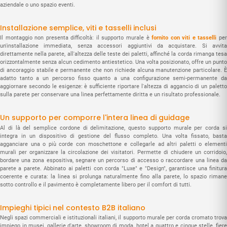
aziendale o uno spazio eventi.
Installazione semplice, viti e tasselli inclusi
Il montaggio non presenta difficoltà: il supporto murale è
fornito con viti e tasselli
pe
un'installazione immediata, senza accessori aggiuntivi da acquistare. Si avvita
direttamente nella parete, all'altezza delle teste dei paletti, affinché la corda rimanga tesa
orizzontalmente senza alcun cedimento antiestetico. Una volta posizionato, offre un punto
di ancoraggio stabile e permanente che non richiede alcuna manutenzione particolare. È
adatto tanto a un percorso fisso quanto a una configurazione semi-permanente da
aggiornare secondo le esigenze: è sufficiente riportare l'altezza di aggancio di un paletto
sulla parete per conservare una linea perfettamente diritta e un risultato professionale.
Un supporto per comporre l'intera linea di guidage
Al di là del semplice cordone di delimitazione, questo supporto murale per corda si
integra in un dispositivo di gestione del flusso completo. Una volta fissato, basta
agganciare una o più corde con moschettone e collegarle ad altri paletti o elementi
murali per organizzare la circolazione dei visitatori. Permette di chiudere un corridoio,
bordare una zona espositiva, segnare un percorso di accesso o raccordare una linea da
parete a parete. Abbinato ai paletti con corda "Luxe" e "Design", garantisce una finitura
coerente e curata: la linea si prolunga naturalmente fino alla parete, lo spazio rimane
sotto controllo e il pavimento è completamente libero per il comfort di tutti.
Impieghi tipici nel contesto B2B italiano
Negli spazi commerciali e istituzionali italiani, il supporto murale per corda cromato trova
impiego in musei, gallerie d'arte, showroom di moda, hotel a quattro e cinque stelle, fiere