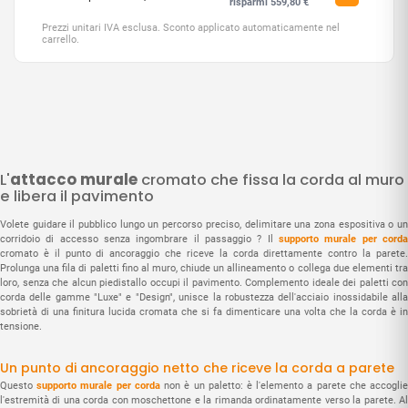
risparmi 559,80 €
Prezzi unitari IVA esclusa. Sconto applicato automaticamente nel
carrello.
L'
attacco murale
cromato che fissa la corda al muro
e libera il pavimento
Volete guidare il pubblico lungo un percorso preciso, delimitare una zona espositiva o un
corridoio di accesso senza ingombrare il passaggio ? Il
supporto murale per corda
cromato è il punto di ancoraggio che riceve la corda direttamente contro la parete.
Prolunga una fila di paletti fino al muro, chiude un allineamento o collega due elementi tra
loro, senza che alcun piedistallo occupi il pavimento. Complemento ideale dei paletti con
corda delle gamme "Luxe" e "Design", unisce la robustezza dell'acciaio inossidabile alla
sobrietà di una finitura lucida cromata che si fa dimenticare una volta che la corda è in
tensione.
Un punto di ancoraggio netto che riceve la corda a parete
Questo
supporto murale per corda
non è un paletto: è l'elemento a parete che accogli
l'estremità di una corda con moschettone e la rimanda ordinatamente verso la parete. Al