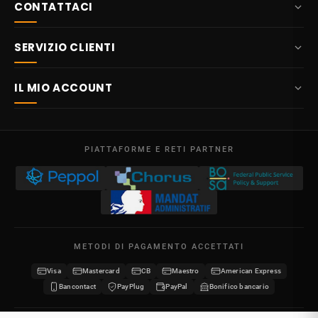
CONTATTACI
+32 87 84 10 20
SERVIZIO CLIENTI
info@potelet.eu
Chi siamo
Route Mitoyenne 414
IL MIO ACCOUNT
4710
Lontzen
Consegna
Belgio
Dashboard
Condizioni generali
Lun - Ven
I miei ordini
09:00 – 17:00
PIATTAFORME E RETI PARTNER
Note legali
P.IVA BE 0641.740.320 - RPM Liegi
I miei crediti
Privacy
I miei indirizzi
Contattaci
Le mie informazioni
Sitemap
METODI DI PAGAMENTO ACCETTATI
I miei buoni sconto
Visa
Mastercard
CB
Maestro
American Express
Diventa rivenditore
Bancontact
PayPlug
PayPal
Bonifico bancario