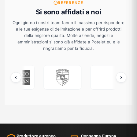
REFERENZE
Si sono affidati a noi
Ogni giorno i nostri team fanno il massimo per rispondere
alle tue esigenze di delimitazione e per offrirti prodotti
della migliore qualità. Molte aziende, negozi e
amministrazioni si sono già affidate a Potelet.eu e le
ringraziamo per la fiducia.
‹
›
ATO / OTAN
Porsche
Louis Vuitton
Produttore europeo
Consegna Europa