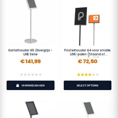
Kartelhouder A5 Zilvergrijs -
Posterhouder A4 voor smalle
LINE Serie
LINE-palen (Staand of
liggend) - LINE
€ 141,99
€ 72,50
(0)
(9)
IN WINKELWAGEN
SELECT OPTIONS