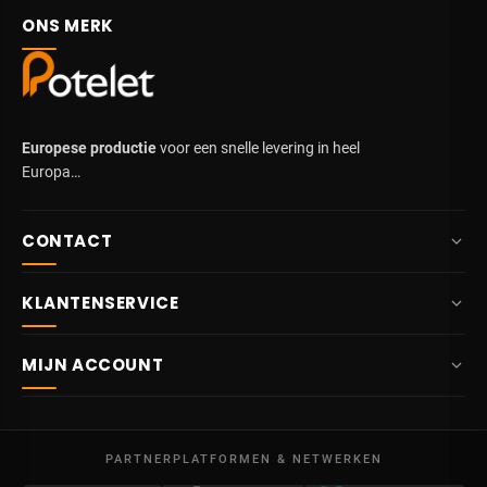
zalen.
ONS MERK
Plexiglas affichehouder - voor vrijstaande
signalisatie
De plexiglas affichehouder is de meest veelzijdige oplossing voor
vrijstaande signalisatie: tarieven, toegangsplannen,
bezoekersregels. Onafhankelijke verzwaarde voet, A4 staand
Europese productie
voor een snelle levering in heel
formaat, hoes open aan de bovenkant.
Europa…
CONTACT
+32 87 84 10 20
KLANTENSERVICE
info@potelet.eu
Over ons
Route Mitoyenne 414
MIJN ACCOUNT
4710
Lontzen
Levering
België
Dashboard
Verkoopsvoorwaarden
Ma – Vr
Mijn bestellingen
09:00 – 17:00
PARTNERPLATFORMEN & NETWERKEN
Wettelijke vermeldingen
BTW BE 0641.740.320 - RPR Luik