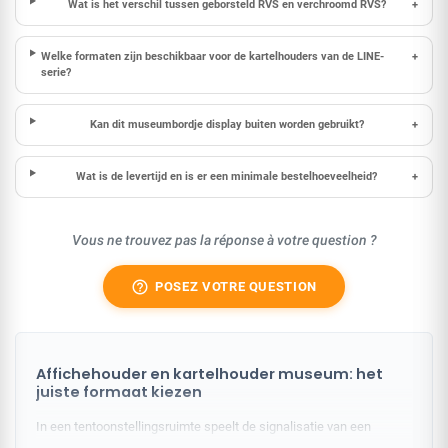
Wat is het verschil tussen geborsteld RVS en verchroomd RVS?
+
Welke formaten zijn beschikbaar voor de kartelhouders van de LINE-
+
serie?
Kan dit museumbordje display buiten worden gebruikt?
+
Wat is de levertijd en is er een minimale bestelhoeveelheid?
+
Vous ne trouvez pas la réponse à votre question ?
help_outline
POSEZ VOTRE QUESTION
Affichehouder en kartelhouder museum: het
juiste formaat kiezen
In een tentoonstellingsruimte speelt de signalisatie van een
kunstwerk op twee niveaus: de identificatie (kartel) en de