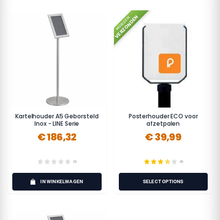
VERZONDEN
MORGEN
Kartelhouder A5 Geborsteld
Posterhouder ECO voor
Inox - LINE Serie
afzetpalen
€ 186,32
€ 39,99
(0)
(8)
IN WINKELWAGEN
SELECT OPTIONS