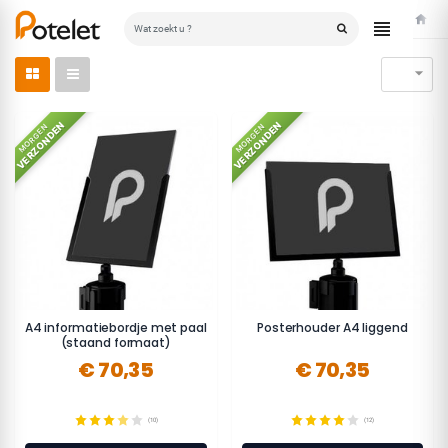
Home

VERZONDEN
VERZONDEN
MORGEN
MORGEN
A4 informatiebordje met paal
Posterhouder A4 liggend
(staand formaat)
€ 70,35
€ 70,35
(10)
(12)