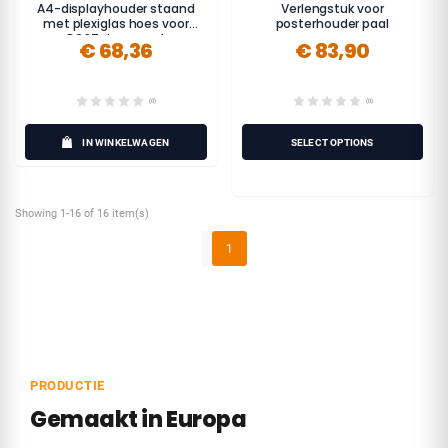
A4-displayhouder staand
Verlengstuk voor
met plexiglas hoes voor
posterhouder paal
POST-touwpaal
€ 68,36
€ 83,90
(0)
(0)
IN WINKELWAGEN
SELECT OPTIONS
Showing 1-16 of 16 item(s)
1
PRODUCTIE
Gemaakt in Europa