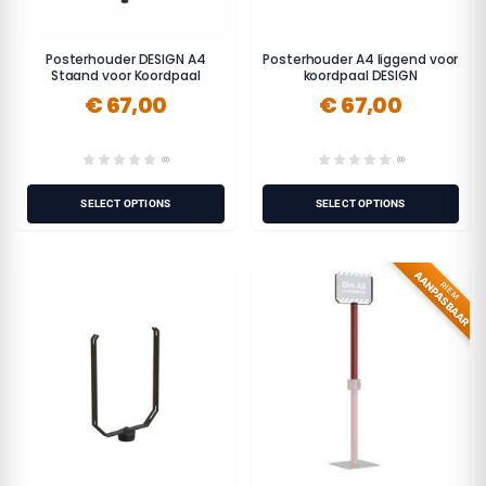
Posterhouder DESIGN A4
Posterhouder A4 liggend voor
Staand voor Koordpaal
koordpaal DESIGN
€ 67,00
€ 67,00
(0)
(0)
SELECT OPTIONS
SELECT OPTIONS
AANPASBAAR
RIEM