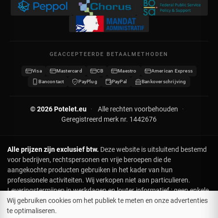
Mijn creditnota's
Privacybeleid
Mijn adressen
Neem contact op
Mijn gegevens
Sitemap
GEACCEPTEERDE BETAALMETHODEN
Mijn kortingsbonnen
Visa
Mastercard
CB
Maestro
American Express
Word verdeler
Bancontact
PayPlug
PayPal
Bankoverschrijving
© 2026 Potelet.eu
·
Alle rechten voorbehouden
·
Geregistreerd merk nr. 1442676
Alle prijzen zijn exclusief btw.
Deze website is uitsluitend bestemd
voor bedrijven, rechtspersonen en vrije beroepen die de
aangekochte producten gebruiken in het kader van hun
professionele activiteiten. Wij verkopen niet aan particulieren.
Leveringstermijnen in werkdagen en louter informatief : geen enkele
klacht of terugbetaling in geval van vertraging. Voor leveringen op
Wij gebruiken cookies om het publiek te meten en onze advertenties
een specifieke datum, gelieve ons vooraf te contacteren. Hoewel de
te optimaliseren.