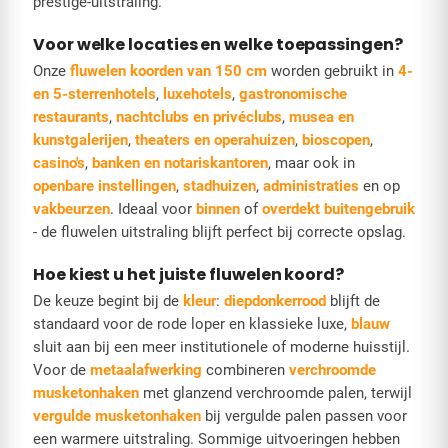
prestige-uitstraling.
Voor welke locaties en welke toepassingen?
Onze
fluwelen koorden van 150 cm
worden gebruikt in
4-
en 5-sterrenhotels
,
luxehotels
,
gastronomische
restaurants
,
nachtclubs en privéclubs
,
musea en
kunstgalerijen
,
theaters en operahuizen
,
bioscopen
,
casino's
,
banken en notariskantoren
, maar ook in
openbare instellingen
,
stadhuizen
,
administraties
en op
vakbeurzen
. Ideaal voor
binnen
of
overdekt buitengebruik
- de fluwelen uitstraling blijft perfect bij correcte opslag.
Hoe kiest u het juiste fluwelen koord?
De keuze begint bij de
kleur
:
diepdonkerrood
blijft de
standaard voor de rode loper en klassieke luxe,
blauw
sluit aan bij een meer institutionele of moderne huisstijl.
Voor de
metaalafwerking
combineren
verchroomde
musketonhaken
met glanzend verchroomde palen, terwijl
vergulde musketonhaken
bij vergulde palen passen voor
een warmere uitstraling. Sommige uitvoeringen hebben