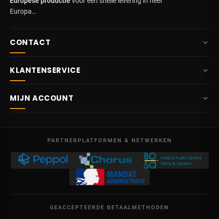
Europese productie
voor een snelle levering in heel
Europa…
CONTACT
+32 87 84 10 20
KLANTENSERVICE
info@potelet.eu
Over ons
Route Mitoyenne 414
MIJN ACCOUNT
4710
Lontzen
Levering
België
Dashboard
Verkoopsvoorwaarden
Ma – Vr
Mijn bestellingen
09:00 – 17:00
PARTNERPLATFORMEN & NETWERKEN
Wettelijke vermeldingen
BTW BE 0641.740.320 - RPR Luik
Mijn creditnota's
Privacybeleid
Mijn adressen
Neem contact op
Mijn gegevens
Sitemap
GEACCEPTEERDE BETAALMETHODEN
Mijn kortingsbonnen