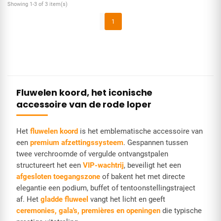
Showing 1-3 of 3 item(s)
1
Fluwelen koord, het iconische
accessoire van de rode loper
Het
fluwelen koord
is het emblematische accessoire van
een
premium afzettingssysteem
. Gespannen tussen
twee verchroomde of vergulde ontvangstpalen
structureert het een
VIP-wachtrij
, beveiligt het een
afgesloten toegangszone
of bakent het met directe
elegantie een podium, buffet of tentoonstellingstraject
af. Het
gladde fluweel
vangt het licht en geeft
ceremonies, gala's, premières en openingen
die typische