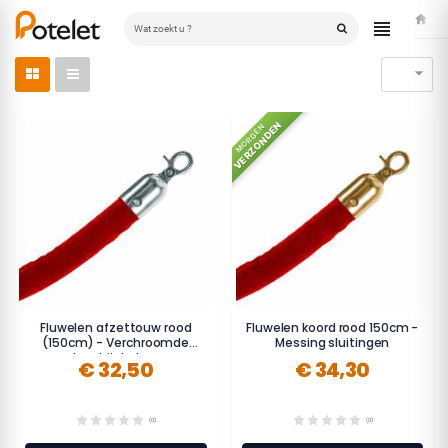
Home

VERZONDEN
MORGEN
Fluwelen afzettouw rood
Fluwelen koord rood 150cm -
(150cm) - Verchroomde
Messing sluitingen
karabijnhaken
€ 32,50
€ 34,30
(0)
(0)