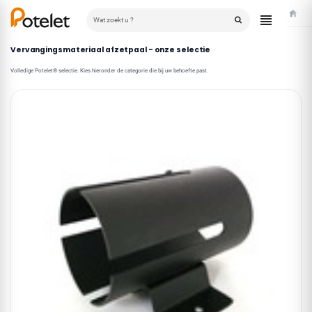
Home
Vervangingsmateriaal afzetpaal - onze selectie
Volledige Potelet® selectie. Kies hieronder de categorie die bij uw behoefte past.