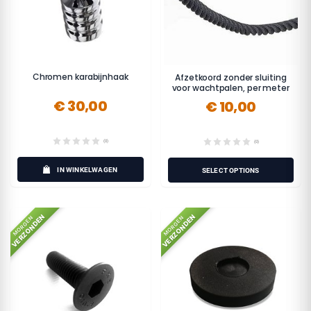
Chromen karabijnhaak
Afzetkoord zonder sluiting
voor wachtpalen, per meter
€ 30,00
€ 10,00
(0)
(0)
IN WINKELWAGEN
SELECT OPTIONS
VERZONDEN
VERZONDEN
MORGEN
MORGEN