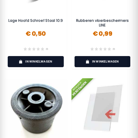
Lage Hoofd Schroef Staal 10.9
Rubberen vloerbeschermers
LINE
€ 0,50
€ 0,99
(0)
(0)
IN WINKELWAGEN
IN WINKELWAGEN
VERZONDEN
MORGEN