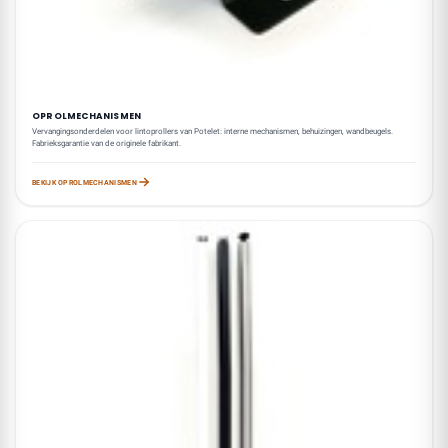
OPROLMECHANISMEN
Vervangingsonderdelen voor lintoprollers van Potelet: interne mechanismen, behuizingen, wandbeugels.
Fabrieksgarantie van de originele fabrikant.
BEKIJK OPROLMECHANISMEN