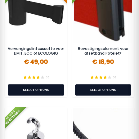
Vervangingslintcassette voor
Bevestigingselement voor
LIMIT, ECO of ECOLOGIQ
afzetband Potelet®
€ 49,00
€ 18,90
(11)
(13)
SELECT OPTIONS
SELECT OPTIONS
VERZONDEN
MORGEN