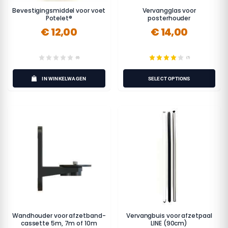
Bevestigingsmiddel voor voet
Vervangglas voor
Potelet®
posterhouder
€ 12,00
€ 14,00
(0)
(7)
IN WINKELWAGEN
SELECT OPTIONS
Wandhouder voor afzetband-
Vervangbuis voor afzetpaal
cassette 5m, 7m of 10m
LINE (90cm)