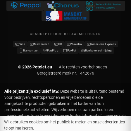
BTW BE 0641.740.320 - RPR Luik
Mijn creditnota's
Privacybeleid
Mijn adressen
Neem contact op
Mijn gegevens
Sitemap
GEACCEPTEERDE BETAALMETHODEN
Mijn kortingsbonnen
Visa
Mastercard
CB
Maestro
American Express
Word verdeler
Bancontact
PayPlug
PayPal
Bankoverschrijving
© 2026 Potelet.eu
·
Alle rechten voorbehouden
·
Geregistreerd merk nr. 1442676
Alle prijzen zijn exclusief btw.
Deze website is uitsluitend bestemd
voor bedrijven, rechtspersonen en vrije beroepen die de
aangekochte producten gebruiken in het kader van hun
professionele activiteiten. Wij verkopen niet aan particulieren.
Leveringstermijnen in werkdagen en louter informatief : geen enkele
klacht of terugbetaling in geval van vertraging. Voor leveringen op
Wij gebruiken cookies om het publiek te meten en onze advertenties
een specifieke datum, gelieve ons vooraf te contacteren. Hoewel de
te optimaliseren.