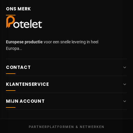
ONS MERK
Europese productie
voor een snelle levering in heel
Europa…
CONTACT
+32 87 84 10 20
KLANTENSERVICE
info@potelet.eu
Over ons
Route Mitoyenne 414
MIJN ACCOUNT
4710
Lontzen
Levering
België
Dashboard
Verkoopsvoorwaarden
Ma – Vr
Mijn bestellingen
09:00 – 17:00
PARTNERPLATFORMEN & NETWERKEN
Wettelijke vermeldingen