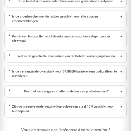
Hoe bestel ik reserveonderdelen voor een grote vloot afzetpalen
+
Is de vloerbeschermende rubber geschikt voor alle soorten
+
vloerbedekkingen
Kan ik een lintoproller rechtstreeks aan de muur bevestigen zonder
+
afzetpaal
Wat is de geschatte levensduur van de Potelet vervangingsbanden
+
Is de vervangende dwarsbalk voor BANNER-barrière eenvoudig alleen te
+
installeren
Past het vervangglas in alle modellen van posterhouders?
+
Zijn de meegeleverde verzinktkop schroeven staal 10.9 geschikt voor
+
buitenpalen
Vous ne trouvez pas la réponse à votre question ?