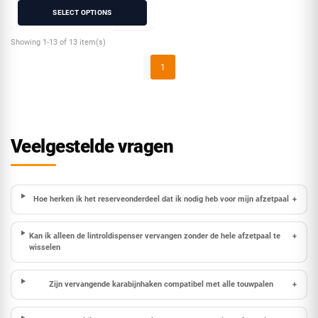
SELECT OPTIONS
Showing 1-13 of 13 item(s)
1
Veelgestelde vragen
Hoe herken ik het reserveonderdeel dat ik nodig heb voor mijn afzetpaal
+
Kan ik alleen de lintroldispenser vervangen zonder de hele afzetpaal te
+
wisselen
Zijn vervangende karabijnhaken compatibel met alle touwpalen
+