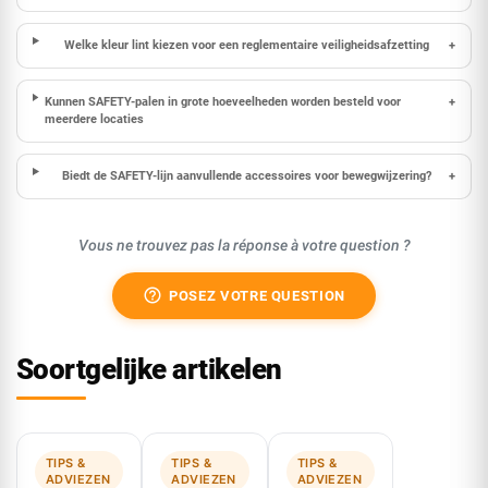
Welke kleur lint kiezen voor een reglementaire veiligheidsafzetting
+
Kunnen SAFETY-palen in grote hoeveelheden worden besteld voor
+
meerdere locaties
Biedt de SAFETY-lijn aanvullende accessoires voor bewegwijzering?
+
Vous ne trouvez pas la réponse à votre question ?
help_outline
POSEZ VOTRE QUESTION
Soortgelijke artikelen
TIPS &
TIPS &
TIPS &
ADVIEZEN
ADVIEZEN
ADVIEZEN