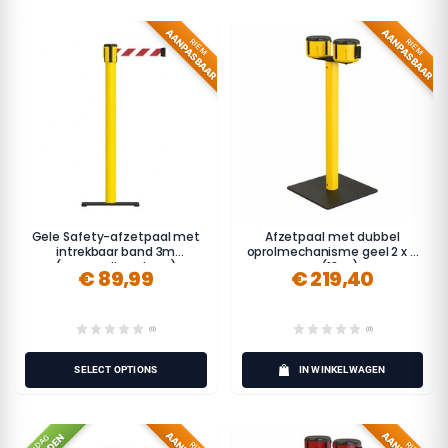
AANPASBAAR
AANPASBAAR
RIEM
RIEM
Gele Safety-afzetpaal met
Afzetpaal met dubbel
intrekbaar band 3m
oprolmechanisme geel 2 x 9
(personaliseerbaar)
m (18 m)
€ 89,99
€ 219,40
(0)
(0)
SELECT OPTIONS
IN WINKELWAGEN