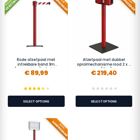
AANPASBAAR
AANPASBAAR
VERZONDEN
MAANDAG
RIEM
RIEM
Rode afzetpaal met
Afzetpaal met dubbel
intrekbare band 3m
oprolmechanisme rood 2 x 9
(aanpasbaar) - Safety
m (18 m)
€ 89,99
€ 219,40
(2)
(0)
SELECT OPTIONS
SELECT OPTIONS
AANPASBAAR
RIEM