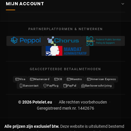
Route Mitoyenne 414
MIJN ACCOUNT
4710
Lontzen
Levering
België
Dashboard
Verkoopsvoorwaarden
Ma – Vr
Mijn bestellingen
09:00 – 17:00
PARTNERPLATFORMEN & NETWERKEN
Wettelijke vermeldingen
BTW BE 0641.740.320 - RPR Luik
Mijn creditnota's
Privacybeleid
Mijn adressen
Neem contact op
Mijn gegevens
Sitemap
GEACCEPTEERDE BETAALMETHODEN
Mijn kortingsbonnen
Visa
Mastercard
CB
Maestro
American Express
Word verdeler
Bancontact
PayPlug
PayPal
Bankoverschrijving
© 2026 Potelet.eu
·
Alle rechten voorbehouden
·
Geregistreerd merk nr. 1442676
Alle prijzen zijn exclusief btw.
Deze website is uitsluitend bestemd