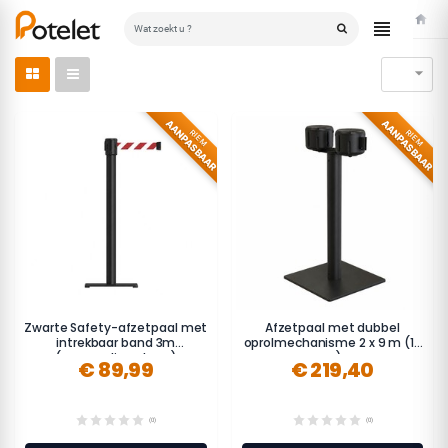
Home

AANPASBAAR
AANPASBAAR
RIEM
RIEM
Zwarte Safety-afzetpaal met
Afzetpaal met dubbel
intrekbaar band 3m
oprolmechanisme 2 x 9 m (18
(personaliseerbaar)
m)
€ 89,99
€ 219,40
(0)
(0)