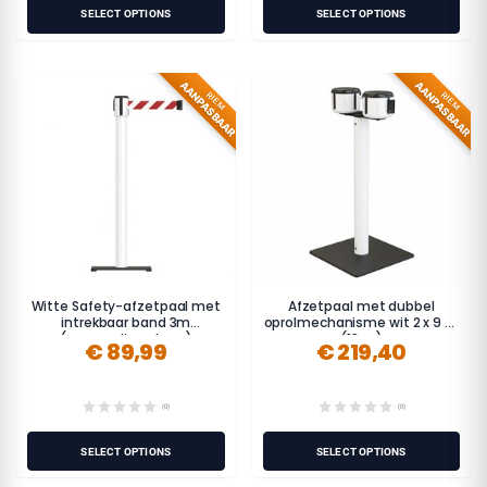
SELECT OPTIONS
SELECT OPTIONS
AANPASBAAR
AANPASBAAR
RIEM
RIEM
Witte Safety-afzetpaal met
Afzetpaal met dubbel
intrekbaar band 3m
oprolmechanisme wit 2 x 9 m
(personaliseerbaar)
(18 m)
€ 89,99
€ 219,40
(0)
(0)
SELECT OPTIONS
SELECT OPTIONS