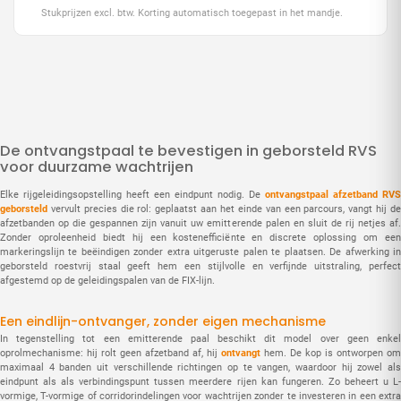
Stukprijzen excl. btw. Korting automatisch toegepast in het mandje.
De ontvangstpaal te bevestigen in geborsteld RVS
voor duurzame wachtrijen
Elke rijgeleidingsopstelling heeft een eindpunt nodig. De
ontvangstpaal afzetband RVS
geborsteld
vervult precies die rol: geplaatst aan het einde van een parcours, vangt hij de
afzetbanden op die gespannen zijn vanuit uw emitterende palen en sluit de rij netjes af.
Zonder oproleenheid biedt hij een kostenefficiënte en discrete oplossing om een
markeringslijn te beëindigen zonder extra uitgeruste palen te plaatsen. De afwerking in
geborsteld roestvrij staal geeft hem een stijlvolle en verfijnde uitstraling, perfect
afgestemd op de geleidingspalen van de FIX-lijn.
Een eindlijn-ontvanger, zonder eigen mechanisme
In tegenstelling tot een emitterende paal beschikt dit model over geen enkel
oprolmechanisme: hij rolt geen afzetband af, hij
ontvangt
hem. De kop is ontworpen om
maximaal 4 banden uit verschillende richtingen op te vangen, waardoor hij zowel als
eindpunt als als verbindingspunt tussen meerdere rijen kan fungeren. Zo beheert u L-
vormige, T-vormige of corridorindelingen voor wachtrijen zonder te investeren in een extra