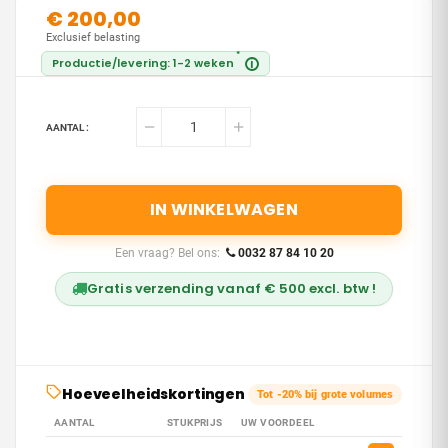
€ 200,00
Exclusief belasting
*
Productie/levering: 1-2 weken
i
AANTAL :
IN WINKELWAGEN
Een vraag? Bel ons:
0032 87 84 10 20
Gratis verzending vanaf € 500 excl. btw !
Hoeveelheidskortingen
Tot -20% bij grote volumes
AANTAL
STUKPRIJS
UW VOORDEEL