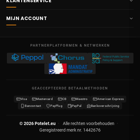
KLANTENSERVICE
info@potelet.eu
Over ons
Route Mitoyenne 414
MIJN ACCOUNT
4710
Lontzen
Levering
België
Dashboard
Verkoopsvoorwaarden
Ma – Vr
Mijn bestellingen
09:00 – 17:00
PARTNERPLATFORMEN & NETWERKEN
Wettelijke vermeldingen
BTW BE 0641.740.320 - RPR Luik
Mijn creditnota's
Privacybeleid
Mijn adressen
Neem contact op
Mijn gegevens
Sitemap
GEACCEPTEERDE BETAALMETHODEN
Mijn kortingsbonnen
Visa
Mastercard
CB
Maestro
American Express
Word verdeler
Bancontact
PayPlug
PayPal
Bankoverschrijving
© 2026 Potelet.eu
·
Alle rechten voorbehouden
·
Geregistreerd merk nr. 1442676