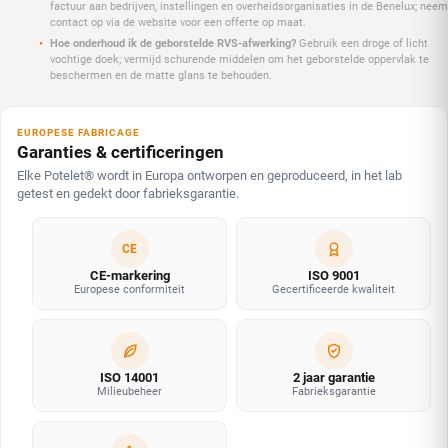
factuur aan bedrijven, instellingen en overheidsorganisaties in de Benelux; neem
contact op via de website voor een offerte op maat.
Hoe onderhoud ik de geborstelde RVS-afwerking?
Gebruik een droge of licht
vochtige doek; vermijd schurende middelen om het geborstelde oppervlak te
beschermen en de matte glans te behouden.
EUROPESE FABRICAGE
Garanties & certificeringen
Elke Potelet® wordt in Europa ontworpen en geproduceerd, in het lab
getest en gedekt door fabrieksgarantie.
CE
CE-markering
ISO 9001
Europese conformiteit
Gecertificeerde kwaliteit
ISO 14001
2 jaar garantie
Milieubeheer
Fabrieksgarantie