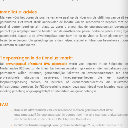
Installatie-advies
Markeer vóór het boren de positie van elke paal op de vloer om de uitlijning van de rij te
garanderen. Het wordt sterk aanbevolen de locatie van de schroeven te bepalen met de
paal al gemonteerd op zijn plaat: zo zorgt u ervoor dat de ontvangstpunten bovenaan
perfect zijn uitgelijnd met de banden van de emitterende palen. Zodra de palen stevig zijn
geschroefd, plaatst u de afwerkingskap door hem tot op de vloer te laten glijden om de
basis te verbergen. Uw geleidingslijn is dan netjes, stabiel en klaar om bezoekersstroom
duurzaam te kanaliseren.
Toepassingen in de Benelux-markt
De
ontvangstpaal afzetband RVS geborsteld
wordt veel ingezet in de Belgische e
Nederlandse B2B-sector: denk aan banken en verzekeringskantoren die hun balieparcours
permanent willen inrichten, gemeentelijke loketten en overheidsdiensten die een
professionele uitstraling nastreven, horecagelegenheden die een strakke
looprouteoplossing zoeken, en beurzen of evenementenlocaties die duurzame
infrastructuur vereisen. De FIX-bevestiging maakt deze paal ideaal voor locaties waar de
indeling jarenlang ongewijzigd blijft en stabiliteit van groot belang is.
FAQ
Kan ik de afzetbanden van verschillende merken gebruiken met deze
ontvangstpaal?
De ontvangstpaal is compatibel met alle standaard afzetbanden
van 5 cm breed uit de FIX- en LIMIT-lijn van Potelet.eu.
Is B2B-facturatie mogelijk voor grotere bestellingen?
Ja, Potelet.eu levert op