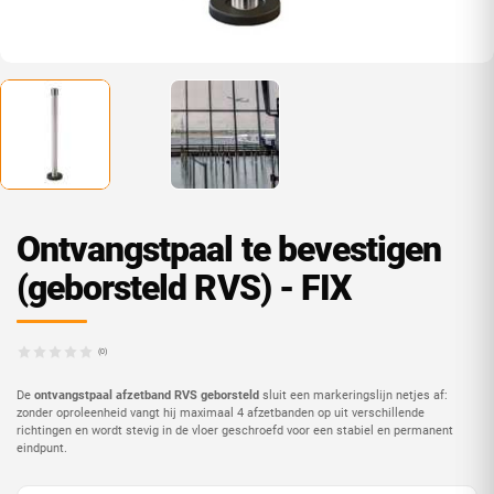
Ontvangstpaal te bevestigen
(geborsteld RVS) - FIX
(0)
De
ontvangstpaal afzetband RVS geborsteld
sluit een markeringslijn netjes af:
zonder oproleenheid vangt hij maximaal 4 afzetbanden op uit verschillende
richtingen en wordt stevig in de vloer geschroefd voor een stabiel en permanent
eindpunt.