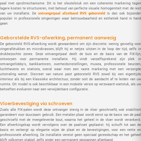
paal met oprolmechanisme. Dit is het sleutelstuk om een coherente markering tegen
lagere kosten te structureren, met behoud van perfecte visuele homogeniteit met de rest
van uw installatie. De
ontvangstpaal afzetband RVS geborsteld
is dan ook bijzonder
populair in professionele omgevingen waar betrouwbaarheid en esthetiek hand in hand
gaan.
Geborstelde RVS-afwerking, permanent aanwezig
De geborsteld RVS-afwerking wordt gewaardeerd om zijn discretie: weinig gevoelig voor
vingerafdrukken en microkrassen, blijft hij er netjes uitzien in de loop der tijd, zelfs in
drukbezochte zones. Deze ontvangstpaal deelt de buis en de basis van de FIX-lijn,
ontworpen voor permanente installatie. Hij vindt vanzelfsprekend zijn plek in
ontvangstlobby's, bankkantoren, overheidsinstellingen, musea, professionele beurzen,
luchthavens en stations, overal waar men een vaste markering met een verzorgde
uitstraling wenst. Discreet van nature past geborsteld RVS zowel bij een eigentijds
interieur als bij een klassieke architectuur, zonder ooit de aandacht af te leiden van uw
ruimte. Dit model is ook beschikbaar in een mobiele versie op verzwaard voetstuk, als uw
behoeften evolueren naar een verwijderbare configuratie.
Vloerbevestiging via schroeven
Zoals alle FIX-palen wordt deze ontvanger stevig in de vloer geschroefd, wat stabiliteit
garandeert voor duurzaam gebruik. Een metalen plaat wordt eerst op de basis van de paal
geschroefd met de meegeleverde bout, waarna het geheel in de vloer wordt verankerd.
Een afwerkingskap wordt vervolgens over de paalvoet geplaatst: hij schuift tot aan de
basis en verbergt op elegante wijze de plaat en de bevestigingen, voor een nette en
professionele afwerking. De installatie vereist geen speciaal gereedschap en het geheel
blijft volkomen stabiel, zelfs onder een permanent gespannen afzetband.