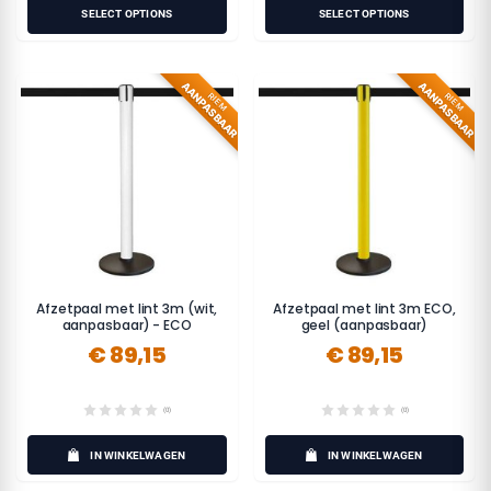
SELECT OPTIONS
SELECT OPTIONS
AANPASBAAR
AANPASBAAR
RIEM
RIEM
Afzetpaal met lint 3m (wit,
Afzetpaal met lint 3m ECO,
aanpasbaar) - ECO
geel (aanpasbaar)
€ 89,15
€ 89,15
(0)
(0)
IN WINKELWAGEN
IN WINKELWAGEN