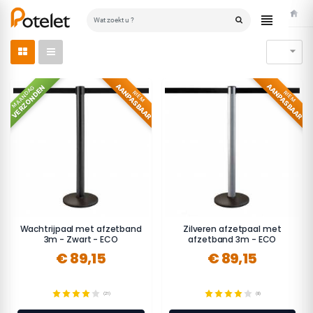
Home

AANPASBAAR
AANPASBAAR
VERZONDEN
MAANDAG
RIEM
RIEM
Wachtrijpaal met afzetband
Zilveren afzetpaal met
3m - Zwart - ECO
afzetband 3m - ECO
€ 89,15
€ 89,15
(21)
(8)