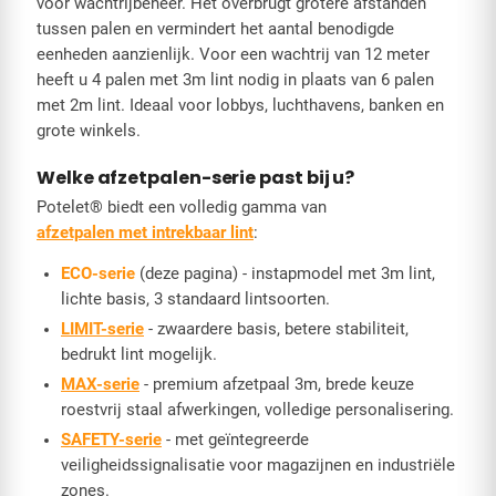
voor wachtrijbeheer. Het overbrugt grotere afstanden
tussen palen en vermindert het aantal benodigde
eenheden aanzienlijk. Voor een wachtrij van 12 meter
heeft u 4 palen met 3m lint nodig in plaats van 6 palen
met 2m lint. Ideaal voor lobbys, luchthavens, banken en
grote winkels.
Welke afzetpalen-serie past bij u?
Potelet® biedt een volledig gamma van
afzetpalen met intrekbaar lint
:
ECO-serie
(deze pagina) - instapmodel met 3m lint,
lichte basis, 3 standaard lintsoorten.
LIMIT-serie
- zwaardere basis, betere stabiliteit,
bedrukt lint mogelijk.
MAX-serie
- premium afzetpaal 3m, brede keuze
roestvrij staal afwerkingen, volledige personalisering.
SAFETY-serie
- met geïntegreerde
veiligheidssignalisatie voor magazijnen en industriële
zones.