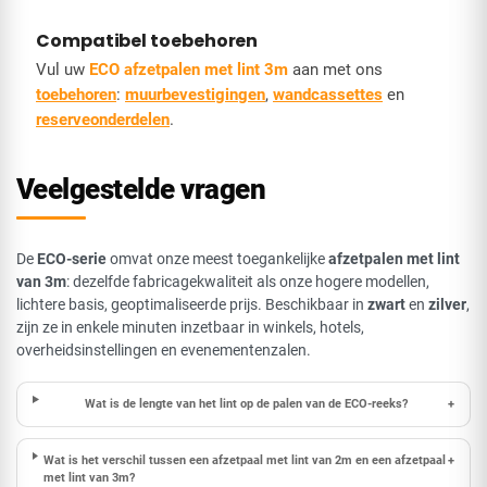
Compatibel toebehoren
Vul uw
ECO afzetpalen met lint 3m
aan met ons
toebehoren
:
muurbevestigingen
,
wandcassettes
en
reserveonderdelen
.
Veelgestelde vragen
De
ECO-serie
omvat onze meest toegankelijke
afzetpalen met lint
van 3m
: dezelfde fabricagekwaliteit als onze hogere modellen,
lichtere basis, geoptimaliseerde prijs. Beschikbaar in
zwart
en
zilver
,
zijn ze in enkele minuten inzetbaar in winkels, hotels,
overheidsinstellingen en evenementenzalen.
Wat is de lengte van het lint op de palen van de ECO-reeks?
+
Wat is het verschil tussen een afzetpaal met lint van 2m en een afzetpaal
+
met lint van 3m?