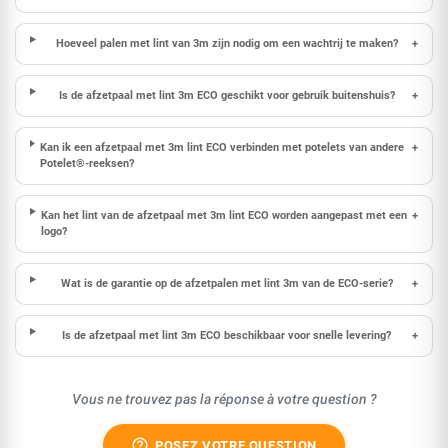
Hoeveel palen met lint van 3m zijn nodig om een wachtrij te maken?
+
Is de afzetpaal met lint 3m ECO geschikt voor gebruik buitenshuis?
+
Kan ik een afzetpaal met 3m lint ECO verbinden met potelets van andere
+
Potelet®-reeksen?
Kan het lint van de afzetpaal met 3m lint ECO worden aangepast met een
+
logo?
Wat is de garantie op de afzetpalen met lint 3m van de ECO-serie?
+
Is de afzetpaal met lint 3m ECO beschikbaar voor snelle levering?
+
Vous ne trouvez pas la réponse à votre question ?
help_outline
POSEZ VOTRE QUESTION