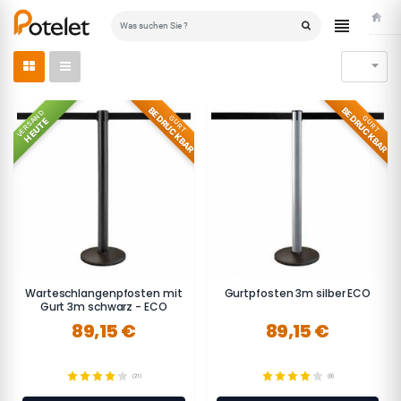
Starts

BEDRUCKBAR
BEDRUCKBAR
VERSAND
GURT
GURT
HEUTE
Warteschlangenpfosten mit
Gurtpfosten 3m silber ECO
Gurt 3m schwarz - ECO
89,15 €
89,15 €
(21)
(8)