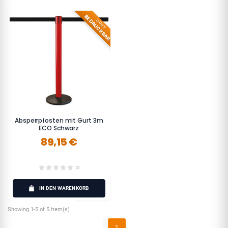
BEDRUCKBAR
GURT
Absperrpfosten mit Gurt 3m
ECO Schwarz
89,15 €
(0)
IN DEN WARENKORB
Showing 1-5 of 5 item(s)
1