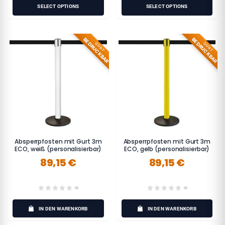
SELECT OPTIONS
SELECT OPTIONS
BEDRUCKBAR
BEDRUCKBAR
GURT
GURT
Absperrpfosten mit Gurt 3m
Absperrpfosten mit Gurt 3m
ECO, weiß (personalisierbar)
ECO, gelb (personalisierbar)
89,15 €
89,15 €
(0)
(0)
IN DEN WARENKORB
IN DEN WARENKORB