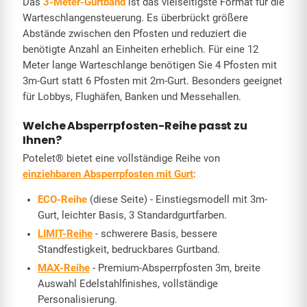
Das
3-Meter-Gurtband
ist das vielseitigste Format für die
Warteschlangensteuerung. Es überbrückt größere
Abstände zwischen den Pfosten und reduziert die
benötigte Anzahl an Einheiten erheblich. Für eine 12
Meter lange Warteschlange benötigen Sie 4 Pfosten mit
3m-Gurt statt 6 Pfosten mit 2m-Gurt. Besonders geeignet
für Lobbys, Flughäfen, Banken und Messehallen.
Welche Absperrpfosten-Reihe passt zu
Ihnen?
Potelet® bietet eine vollständige Reihe von
einziehbaren Absperrpfosten mit Gurt
:
ECO-Reihe
(diese Seite) - Einstiegsmodell mit 3m-
Gurt, leichter Basis, 3 Standardgurtfarben.
LIMIT-Reihe
- schwerere Basis, bessere
Standfestigkeit, bedruckbares Gurtband.
MAX-Reihe
- Premium-Absperrpfosten 3m, breite
Auswahl Edelstahlfinishes, vollständige
Personalisierung.