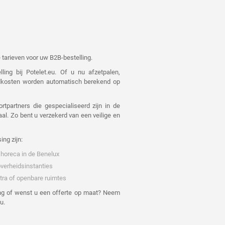
 tarieven voor uw B2B-bestelling.
ing bij Potelet.eu. Of u nu afzetpalen,
endkosten worden automatisch berekend op
rtpartners die gespecialiseerd zijn in de
al. Zo bent u verzekerd van een veilige en
ng zijn:
 horeca in de Benelux
overheidsinstanties
tra of openbare ruimtes
ing of wenst u een offerte op maat? Neem
u.