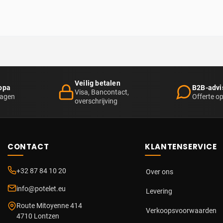
Veilig betalen
opa
B2B-advi
Visa, Bancontact,
dagen
Offerte o
overschrijving
CONTACT
KLANTENSERVICE
+32 87 84 10 20
Over ons
info@potelet.eu
Levering
Route Mitoyenne 414
Verkoopsvoorwaarden
4710
Lontzen