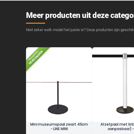
Meer producten uit deze catego
Niet zeker welk model het juiste is? Deze producten zijn geschik
VERZONDEN
MAANDAG
Mini museumspaal zwart 45cm
Afzetpaal met lint
- LINE MINI
aanpasbaar) 