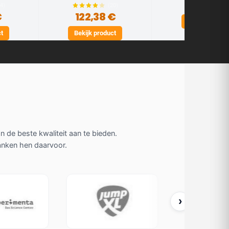
153,25 
14)
(20)
€
122,38 €
Bekijk produc
ct
Bekijk product
de beste kwaliteit aan te bieden.
danken hen daarvoor.
›
Jump XL
Tesla