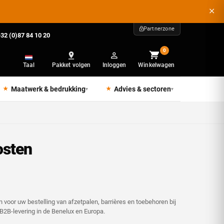
Partnerzone
32 (0)87 84 10 20
0
Taal
Pakket volgen
Inloggen
Winkelwagen
Maatwerk & bedrukking
Advies & sectoren
▾
▾
osten
voor uw bestelling van afzetpalen, barrières en toebehoren bij
B2B-levering in de Benelux en Europa.