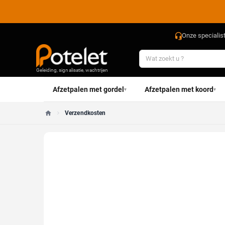
Onze specialis
Geleiding, signalisatie, wachtrijen
Afzetpalen met gordel
Afzetpalen met koord
▾
▾
Verzendkosten
Home