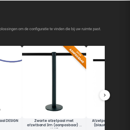
lossingen om de configuratie te vinden die bij uw ruimte past.
AANPASBAAR
RIEM
aal DESIGN
Zwarte afzetpaal met
Afzetpaal met afze
afzetband 3m (aanpasbaar) -
(blauw, aanpasbaar)
LIMIT