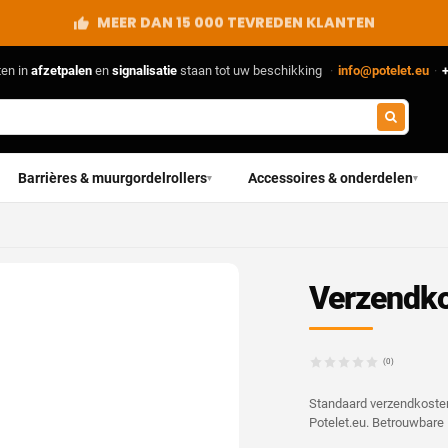
RECHTSTREEKS VAN DE FABRIKANT
ten in
afzetpalen
en
signalisatie
staan tot uw beschikking
·
info@potelet.eu
·
+
Barrières & muurgordelrollers
Accessoires & onderdelen
▾
▾
Verzendk
(0)
Standaard verzendkosten 
Potelet.eu. Betrouwbare 