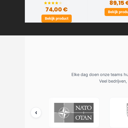
89,15 
(10)
74,00 €
Bekijk prod
Bekijk product
Elke dag doen onze teams hun
Veel bedrijven
‹
NATO / OTAN
Porsche