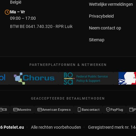
België
Wettelijke vermeldingen
Ma – Vr
Privacybeleid
09:00 – 17:00
BTW BE 0641.740.320 - RPR Luik
Neem contact op
Sitemap
PARTNERPLATFORMEN & NETWERKEN
GEACCEPTEERDE BETAALMETHODEN
CB
Maestro
American Express
Bancontact
PayPlug
P
6 Potelet.eu
·
Alle rechten voorbehouden
·
Geregistreerd merk nr. 1