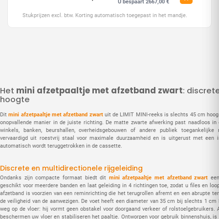
U bespaart 2667,00 €
Stukprijzen excl. btw. Korting automatisch toegepast in het mandje.
Het
mini afzetpaaltje met afzetband zwart
: discret
hoogte
Dit
mini afzetpaaltje met afzetband zwart
uit de LIMIT MINI-reeks is slechts 45 cm hoog 
onopvallende manier in de juiste richting. De matte zwarte afwerking past naadloos in
winkels, banken, beurshallen, overheidsgebouwen of andere publiek toegankelijke r
vervaardigd uit roestvrij staal voor maximale duurzaamheid en is uitgerust met een 
automatisch wordt teruggetrokken in de cassette.
Discrete en multidirectionele rijgeleiding
Ondanks zijn compacte formaat biedt dit
mini afzetpaaltje met afzetband zwart
een 
geschikt voor meerdere banden en laat geleiding in 4 richtingen toe, zodat u files en loo
afzetband is voorzien van een reminrichting die het terugrollen afremt en een abrupte t
de veiligheid van de aanwezigen. De voet heeft een diameter van 35 cm bij slechts 1 cm 
weg op de vloer: hij vormt geen obstakel voor doorgaand verkeer of rolstoelgebruikers. 
beschermen uw vloer en stabiliseren het paaltje. Ontworpen voor gebruik binnenshuis, is