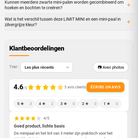
Kunnen meerdere zwarte mini-palen worden gecombineerd om
+
hoeken en bochten te creëren?
Wat is het verschil tussen deze LIMIT MINI en een mini-paal in
+
zilvergrijze kleur?
Klantbeoordelingen
Trier :
📷 Avec photos
ÉCRIRE UN AVIS
5 ★
3
4 ★
2
3 ★
0
2 ★
0
1 ★
0
4/5
Goed product, lichte basis
De minipaal en het lint van 3 meter zijn praktisch voor het