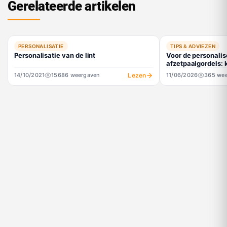
Gerelateerde artikelen
Dubosson O.
7 juni 2020
✓ Achat vérifié
·
Utile ?
👍
5
👎
0
🚩
PERSONALISATIE
TIPS & ADVIEZEN
Personalisatie van de lint
Voor de personalis
afzetpaalgordels: 
textielsubliatie! U
Lezen
14/10/2021
15686 weergaven
11/06/2026
365 we