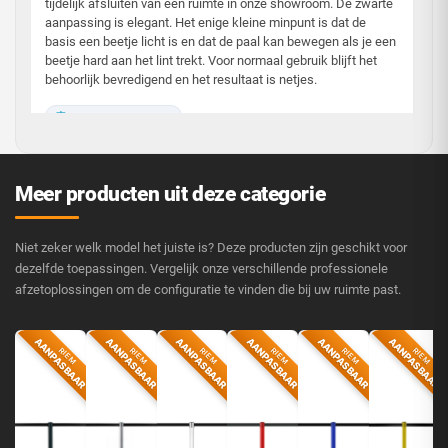
tijdelijk afsluiten van een ruimte in onze showroom. De zwarte
aanpassing is elegant. Het enige kleine minpunt is dat de
basis een beetje licht is en dat de paal kan bewegen als je een
beetje hard aan het lint trekt. Voor normaal gebruik blijft het
behoorlijk bevredigend en het resultaat is netjes.
Cet avis a été traduit automatiquement
Simon S.
27 januari 2026
✓ Achat vérifié
·
Meer producten uit deze categorie
Utile ?
👍
5
👎
0
🚩
Niet zeker welk model het juiste is? Deze producten zijn geschikt voor
4/5
dezelfde toepassingen. Vergelijk onze verschillende professionele
afzetoplossingen om de configuratie te vinden die bij uw ruimte past.
AANPASBAAR
AANPASBAAR
AANPASBAAR
AANPASBAAR
AANPASBAAR
AANPASBAAR
RIEM
RIEM
RIEM
RIEM
RIEM
RIEM