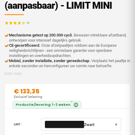
(aanpasbaar) - LIMIT MINI
(5)
Mechanisme getest op 200.000 cycli.
Bewezen intrekbare afzetband,
ontworpen voor intensief dagelijks gebruik.
CE-gecertificeerd.
Onze afzetpaaltjes voldoen aan de Europese
veiligheidsrichtlijnen - een onmisbare garantie voor openbare
instellingen en overheidsopdrachten.
Mobiel, zonder installatie, zonder gereedschap.
Verplaats het paaltje in
enkele seconden en herconfigureer uw ruimte naar behoefte.
meer tonen
€ 133,35
Exclusief belasting
*
Productie/levering: 1-2 weken
i
▾
Zwart
LINT :