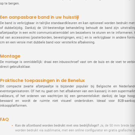
op te bergen.
Een aanpasbare band in uw huisstijl
De band is verkrijgbaar in talrijke standaardkleuren en kan optioneel worden bedrukt met
of dubbelzijdig. Dankzij de UV-bestendige behandeling behoudt de band zijn uitstralin
afzetpaaltje in een echt communicatiemiddel om bezoekers te sturen en te informeren. 
tal van accessoires (posterborden, bevestigingen, enz.) en is verkrijgbaar in andere for
cm en een versie met dubbele band voor versterkte afbakening.
Montage
De montage is onmiddellijk: draai een inbusschroef vast om de buis en de voet te verbi
direct gebruiksklaar.
Praktische toepassingen in de Benelux
Dit compacte zwarte afzetpaaltje is bijzonder populair bij Belgische en Nederlands
eventorganisatoren. Of het nu gaat om het afbakenen van een kassarij in een supermarkt
vakbeurs, of het ordenen van wachtrijen bij een gemeenteloket: dankzij de lage hoogt
bewaard en wordt de ruimte niet visueel onderbroken. Ideaal voor B2B-aankop
inkoopplatformen.
FAQ
Kan de afzetband worden bedrukt met ons bedrijfslogo?
Ja, de 50 mm brede band
worden bedrukt via sublimatie, met een online configurator en gratis grafische 