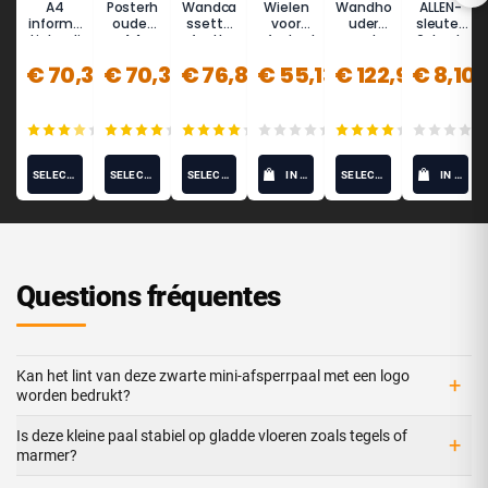
A4
Posterh
Wandca
Wielen
Wandho
ALLEN-
informa
ouder
ssette
voor
uder
sleutel,
tiebordj
A4
afzetba
afzetpal
met
6-kant,
e met
liggend
nd 3,7 m
en
afzetba
8mm
€ 70,35
€ 70,35
€ 76,84
€ 55,13
€ 122,99
€ 8,10
paal
- BASIC
nd 5m -
(staand
(roestvri
METAL
formaat
j staal,
MUR
)
thermol
(10)
(12)
(12)
(0)
(7)
ak)
SELECT OPTIONS
SELECT OPTIONS
SELECT OPTIONS
IN WINKELWAGEN
SELECT OPTIONS
IN WINKELWAGEN
Questions fréquentes
Kan het lint van deze zwarte mini-afsperrpaal met een logo
+
worden bedrukt?
Is deze kleine paal stabiel op gladde vloeren zoals tegels of
+
marmer?