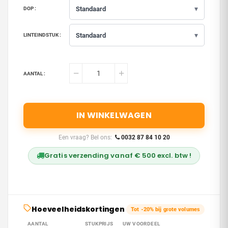
▾
Standaard
DOP :
▾
Standaard
LINTEINDSTUK :
AANTAL :
IN WINKELWAGEN
Een vraag? Bel ons:
0032 87 84 10 20
Gratis verzending vanaf € 500 excl. btw !
Hoeveelheidskortingen
Tot -20% bij grote volumes
AANTAL
STUKPRIJS
UW VOORDEEL