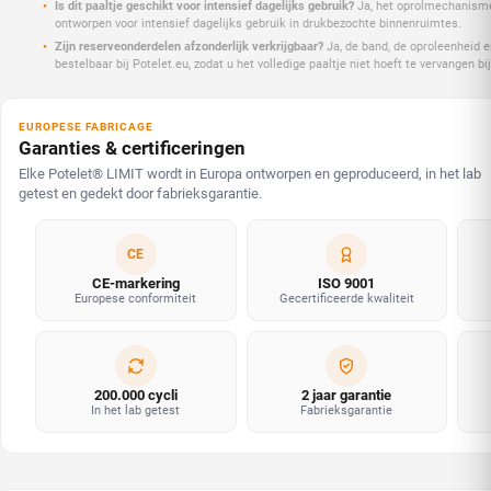
Is dit paaltje geschikt voor intensief dagelijks gebruik?
Ja, het oprolmechanisme 
ontworpen voor intensief dagelijks gebruik in drukbezochte binnenruimtes.
Zijn reserveonderdelen afzonderlijk verkrijgbaar?
Ja, de band, de oproleenheid en
bestelbaar bij Potelet.eu, zodat u het volledige paaltje niet hoeft te vervangen bij
EUROPESE FABRICAGE
Garanties & certificeringen
Elke Potelet® LIMIT wordt in Europa ontworpen en geproduceerd, in het lab
getest en gedekt door fabrieksgarantie.
CE
CE-markering
ISO 9001
Europese conformiteit
Gecertificeerde kwaliteit
200.000 cycli
2 jaar garantie
In het lab getest
Fabrieksgarantie