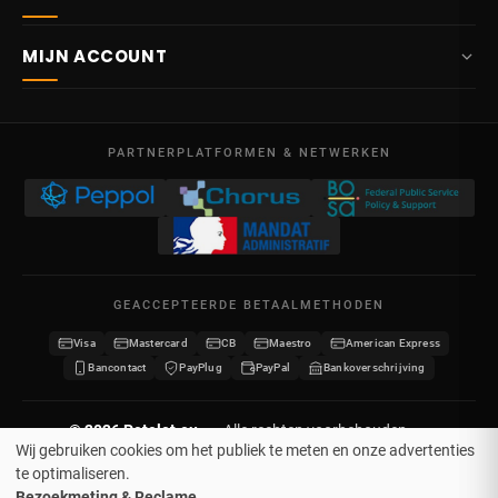
info@potelet.eu
Over ons
Route Mitoyenne 414
MIJN ACCOUNT
4710
Lontzen
Levering
België
Dashboard
Verkoopsvoorwaarden
Ma – Vr
Mijn bestellingen
09:00 – 17:00
PARTNERPLATFORMEN & NETWERKEN
Wettelijke vermeldingen
BTW BE 0641.740.320 - RPR Luik
Mijn creditnota's
Privacybeleid
Mijn adressen
Neem contact op
Mijn gegevens
Sitemap
GEACCEPTEERDE BETAALMETHODEN
Mijn kortingsbonnen
Visa
Mastercard
CB
Maestro
American Express
Word verdeler
Bancontact
PayPlug
PayPal
Bankoverschrijving
© 2026 Potelet.eu
·
Alle rechten voorbehouden
·
Wij gebruiken cookies om het publiek te meten en onze advertenties
Geregistreerd merk nr. 1442676
te optimaliseren.
Bezoekmeting & Reclame