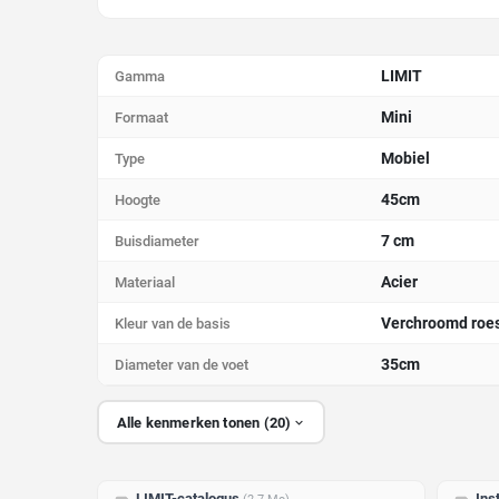
LIMIT
Gamma
Mini
Formaat
Mobiel
Type
45cm
Hoogte
7 cm
Buisdiameter
Acier
Materiaal
Verchroomd roest
Kleur van de basis
35cm
Diameter van de voet
Alle kenmerken tonen (20)
LIMIT-catalogus
Ins