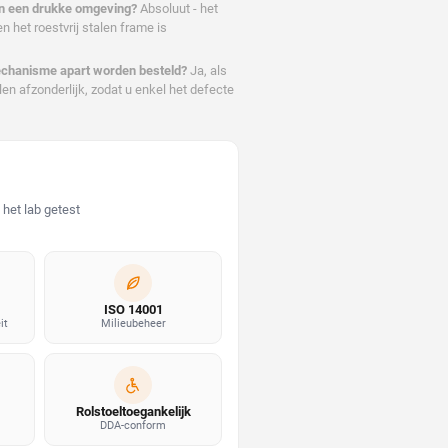
k in een drukke omgeving?
Absoluut - het
 het roestvrij stalen frame is
echanisme apart worden besteld?
Ja, als
en afzonderlijk, zodat u enkel het defecte
het lab getest
ISO 14001
it
Milieubeheer
Rolstoeltoegankelijk
DDA-conform