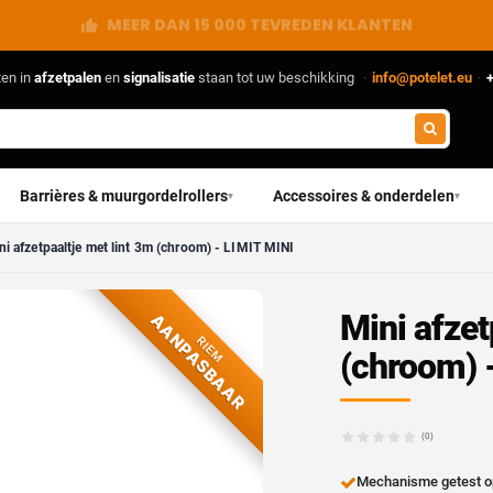
RECHTSTREEKS VAN DE FABRIKANT
ten in
afzetpalen
en
signalisatie
staan tot uw beschikking
·
info@potelet.eu
·
+
Barrières & muurgordelrollers
Accessoires & onderdelen
▾
▾
ni afzetpaaltje met lint 3m (chroom) - LIMIT MINI
Mini afzet
AANPASBAAR
RIEM
(chroom) 
(0)
Mechanisme getest op