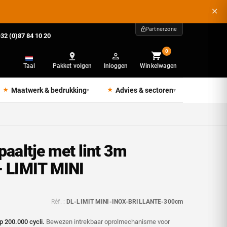
Partnerzone
32 (0)87 84 10 20
0
Taal
Pakket volgen
Inloggen
Winkelwagen
Maatwerk & bedrukking
Advies & sectoren
▾
▾
paaltje met lint 3m
- LIMIT MINI
Réf. :
DL-LIMIT MINI-INOX-BRILLANTE-300cm
 200.000 cycli.
Bewezen intrekbaar oprolmechanisme voor