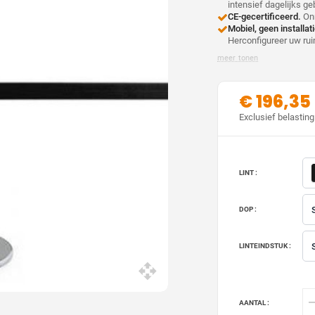
intensief dagelijks ge
CE-gecertificeerd.
Onm
Mobiel, geen installa
Herconfigureer uw rui
meer tonen
€ 196,35
Exclusief belasting
LINT :
DOP :
LINTEINDSTUK :
AANTAL :