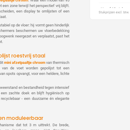
zetpaaltje chroom
. Waar een model van 95
een zone terwijl het perspectief vrij blijft.
Vanaf 10 stuks
scheiden, een display te omlijsten of een
Stukprijzen excl. btw
taat.
Vanaf 20 stuks
abiel op de vloer: hij vormt geen hinderlijk
beschermers beschermen uw vloerbedekking
Vanaf 30 stuks
 oogwenk neergezet en verplaatst, past het
t.
Vanaf 40 stuks
jst roestvrij staal
Vanaf 50 stuks
dit
mini afzetpaaltje chroom
van thermisch
g van de voet worden gepolijst tot een
Vanaf 70 stuks
van spots opvangt, voor een heldere, lichte
Vanaf 100 stuks
ieweerstand en bestand­heid tegen intensief
 een zachte doek en blijft hygiënisch op
% recyclebaar - een duurzame én elegante
ig en moduleerbaar
anisme dat tot 3 m uittrekt. De brede,