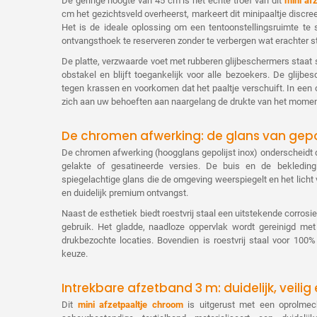
De geringe hoogte van 45 cm is het echte troef van dit
mini af
cm het gezichtsveld overheerst, markeert dit mini­paaltje discreet 
Het is de ideale oplossing om een tentoonstellingsruimte te 
ontvangsthoek te reserveren zonder te verbergen wat erachter s
De platte, verzwaarde voet met rubberen glijbeschermers staat st
obstakel en blijft toegankelijk voor alle bezoekers. De glij
tegen krassen en voorkomen dat het paaltje verschuift. In een
zich aan uw behoeften aan naargelang de drukte van het momen
De chromen afwerking: de glans van gepoli
De chromen afwerking (hoogglans gepolijst inox) onderscheidt 
gelakte of gesatineerde versies. De buis en de bekledin
spiegelachtige glans die de omgeving weerspiegelt en het licht 
en duidelijk premium ontvangst.
Naast de esthetiek biedt roestvrij staal een uitstekende corros
gebruik. Het gladde, naadloze oppervlak wordt gereinigd met
drukbezochte locaties. Bovendien is roestvrij staal voor 100
keuze.
Intrekbare afzetband 3 m: duidelijk, veil
Dit
mini afzetpaaltje chroom
is uitgerust met een oprolmech