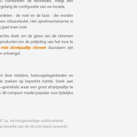
s. U combineert de eenheden, voegt een
rgelang de configuratie van uw locatie.
derdelen - de voet en de buis - die worden
een inbussleutel. Het oprolmechanisme is
 gaat even snel.
 zachte doek om de glans van de chromen
roducten om de polijsting van het inox te
w
mini afzetpaaltje chroom
duurzaam zijn
uw ontvangst.
kt door retailers, horecagelegenheden en
atie zoeken op beperkte ruimte. Denk aan
-up­winkels waar een groot afzetpaaltje te
s dit compact model populair voor tijdelijke
o?
Ja, via hoogwaardige sublimatiebe­
ige breedte van de 50 mm band verwerkt,