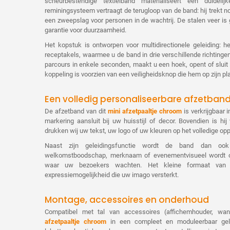
scheurbestendige textielband materialiseert een duidel
reminingsysteem vertraagt de terugloop van de band: hij trekt no
een zweepslag voor personen in de wachtrij. De stalen veer is g
garantie voor duurzaamheid.
Het kopstuk is ontworpen voor multidirectionele geleiding: h
receptakels, waarmee u de band in drie verschillende richtinge
parcours in enkele seconden, maakt u een hoek, opent of sluit
koppeling is voorzien van een veiligheidsknop die hem op zijn pl
Een volledig personaliseerbare afzetband i
De afzetband van dit
mini afzetpaaltje chroom
is verkrijgbaar 
markering aansluit bij uw huisstijl of decor. Bovendien is hij 
drukken wij uw tekst, uw logo of uw kleuren op het volledige oppe
Naast zijn geleidingsfunctie wordt de band dan oo
welkomstboodschap, merknaam of evenementvisueel wordt o
waar uw bezoekers wachten. Het kleine formaat van 
expressiemogelijkheid die uw imago versterkt.
Montage, accessoires en onderhoud
Compatibel met tal van accessoires (affichemhouder, wan
afzetpaaltje chroom
in een compleet en moduleerbaar geleid