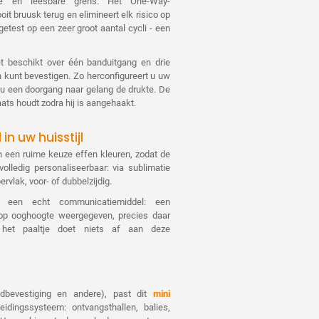
ijke en leesbare grens. Het One-Way-
oit bruusk terug en elimineert elk risico op
etest op een zeer groot aantal cycli - een
et beschikt over één banduitgang en drie
n kunt bevestigen. Zo herconfigureert u uw
 u een doorgang naar gelang de drukte. De
aats houdt zodra hij is aangehaakt.
n uw huisstijl
in een ruime keuze effen kleuren, zodat de
volledig personaliseerbaar: via sublimatie
rvlak, voor- of dubbelzijdig.
k een echt communicatiemiddel: een
p ooghoogte weergegeven, precies daar
het paaltje doet niets af aan deze
dbevestiging en andere), past dit
mini
ingssysteem: ontvangsthal­len, balies,