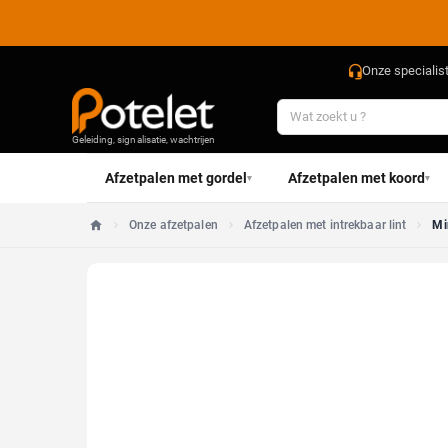
Onze specialis
Geleiding, signalisatie, wachtrijen
Afzetpalen met gordel
Afzetpalen met koord
▾
▾
Onze afzetpalen
Afzetpalen met intrekbaar lint
Mi
Home