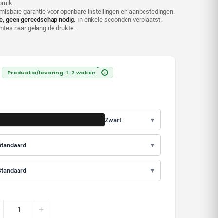
bruik.
isbare garantie voor openbare instellingen en aanbestedingen.
tie, geen gereedschap nodig.
In enkele seconden verplaatst.
mtes naar gelang de drukte.
*
Productie/levering: 1-2 weken
i
▾
Zwart
▾
Standaard
▾
Standaard