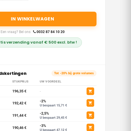
IN WINKELWAGEN
Een vraag? Bel ons:
0032 87 84 10 20
tis verzending vanaf € 500 excl. btw !
dskortingen
Tot -20% bij grote volumes
STUKPRIJS
UW VOORDEEL
196,35 €
-
-2%
192,42 €
U bespaart 15,71 €
-2,5%
191,44 €
U bespaart 29,45 €
-3%
190,46 €
U bespaart 47,12 €