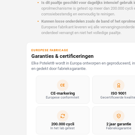
Is dit paaltje geschikt voor dagelijks intensief gebrui
oprolmechanisme is getest op meer dan 200.000 cycli en
corrosiebestendig en eenvoudig te reinigen.
Kunnen losse onderdelen zoals de band of het oprolm
Europese fabrikant leveren wij alle vervangingsonderdel
onderdeel vervangt en niet het volledige paaltje.
EUROPESE FABRICAGE
Garanties & certificeringen
Elke Potelet® wordt in Europa ontworpen en geproduceerd, in 
en gedekt door fabrieksgarantie.
CE
CE-markering
ISO 9001
Europese conformiteit
Gecertificeerde kwalite
200.000 cycli
2 jaar garantie
In het lab getest
Fabrieksgarantie