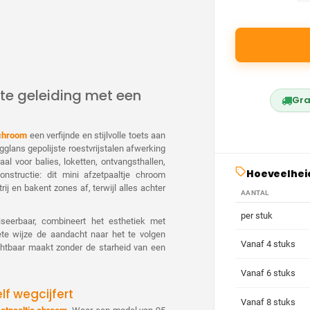
ete geleiding met een
Gra
 chroom
een verfijnde en stijlvolle toets aan
glans gepolijste roestvrijstalen afwerking
aal voor balies, loketten, ontvangsthal­len,
Hoeveelhei
structie: dit mini afzetpaaltje chroom
j en bakent zones af, terwijl alles achter
AANTAL
per stuk
iseerbaar, combineert het esthetiek met
crete wijze de aandacht naar het te volgen
Vanaf 4 stuks
zichtbaar maakt zonder de starheid van een
Vanaf 6 stuks
lf wegcijfert
Vanaf 8 stuks