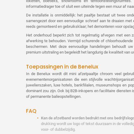
loketten, boetieks, showrooms en tentoonstellingsruimte
informatiedrager toe of sluit een uiteinde tegen een muur af naa
De installatie is onmiddellijk: het paaltje bestaat uit twee on
samengezet door een eenvoudige schroef aan te draaien met 
reeds gemonteerd en gebruiksklaar; het demonteren voor opslag
Het onderhoud beperkt zich tot regelmatig afvegen met een
afwerking te behouden. Vermijd schurende of chloorhoudende p
beschermen. Met deze eenvoudige handelingen behoudt u
premium uitstraling en begeleidt het langdurig de kwaliteit van 
Toepassingen in de Benelux
In de Benelux wordt dit mini afzetpaaltje chroom veel gebrui
evenementenorganisatoren die een stijlvolle wachtrij­organis
juwelierszaken, luxe hotels, bankfilialen, museumshops en pop
dominant zou zijn. Ook bij B2B-inkopers en facilitaire diensten i
of permanente balieopstellingen.
FAQ
Kan de afzetband worden bedrukt met ons bedrijfslog
drukking wordt uw logo of tekst duurzaam in de volled
voor- of dubbelzijdig.