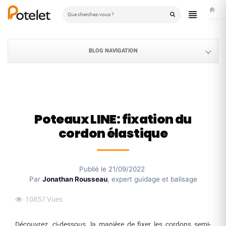
Accuei
BLOG NAVIGATION
Poteaux LINE: fixation du
cordon élastique
Publié le 21/09/2022
·
Par
Jonathan Rousseau
, expert guidage et balisage
10857
Vues
Découvrez, ci-dessous, la manière de fixer les cordons semi-