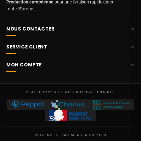
Production européenne
pour une livraison rapide dans
toute l'Europe…
NOUS CONTACTER
+32 87 84 10 20
SERVICE CLIENT
info@potelet.eu
À propos
Route Mitoyenne 414
MON COMPTE
4710
Lontzen
Livraison
Belgique
Tableau de bord
Conditions générales de vente
Lun – Ven
Mes commandes
09:00 – 17:00
PLATEFORMES ET RÉSEAUX PARTENAIRES
Mentions légales
TVA BE 0641.740.320 - RPM Liège
Mes avoirs
Protection des données
Mes adresses
Nous contacter
Mes informations
Plan du site
MOYENS DE PAIEMENT ACCEPTÉS
Mes bons de réduction