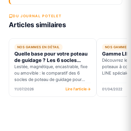
DU JOURNAL POTELET
Articles similaires
NOS GAMMES EN DÉTAIL
NOS GAMMES E
Quelle base pour votre poteau
Gamme LIN
de guidage ? Les 6 socles
Découvrez les
comparés
Lestée, magnétique, encastrable, fixe
poteaux à cord
ou amovible : le comparatif des 6
LINE spéciale
socles de poteau de guidage pour
musées et expo
choisir la bonne base.
Lire l'article
11/07/2026
01/04/2022