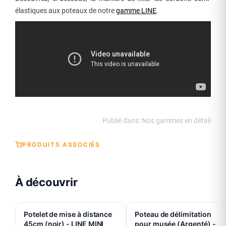
élastiques aux poteaux de notre
gamme LINE
.
Publié dans:
Nos gammes en détail
PRODUITS ASSOCIÉS
À découvrir
Potelet de mise à distance
Poteau de délimitation
45cm (noir) - LINE MINI
pour musée (Argenté) -