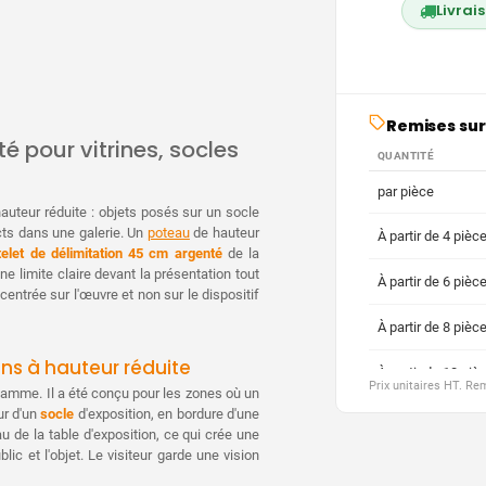
Livrai
Remises sur
é pour vitrines, socles
QUANTITÉ
par pièce
auteur réduite : objets posés sur un socle
acts dans une galerie. Un
poteau
de hauteur
À partir de 4 pièc
telet de délimitation 45 cm argenté
de la
 limite claire devant la présentation tout
À partir de 6 pièc
centrée sur l'œuvre et non sur le dispositif
À partir de 8 pièc
ns à hauteur réduite
À partir de 10 piè
Prix unitaires HT. R
a gamme. Il a été conçu pour les zones où un
ur d'un
socle
d'exposition, en bordure d'une
À partir de 20 piè
u de la table d'exposition, ce qui crée une
lic et l'objet. Le visiteur garde une vision
À partir de 30 piè