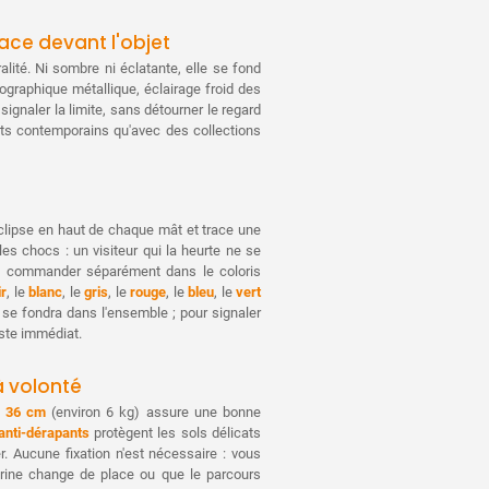
À partir de 40 piè
face devant l'objet
alité. Ni sombre ni éclatante, elle se fond
À partir de 50 piè
ographique métallique, éclairage froid des
signaler la limite, sans détourner le regard
À partir de 70 piè
ets contemporains qu'avec des collections
À partir de 100 pi
clipse en haut de chaque mât et trace une
 les chocs : un visiteur qui la heurte ne se
t à commander séparément dans le coloris
ir
, le
blanc
, le
gris
, le
rouge
, le
bleu
, le
vert
c se fondra dans l'ensemble ; pour signaler
aste immédiat.
à volonté
Ø 36 cm
(environ 6 kg) assure une bonne
anti-dérapants
protègent les sols délicats
r. Aucune fixation n'est nécessaire : vous
trine change de place ou que le parcours