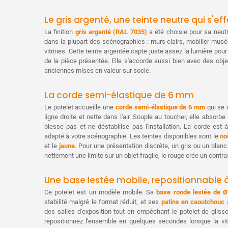
Le gris argenté, une teinte neutre qui s'ef
La finition
gris argenté (RAL 7035)
a été choisie pour sa neutr
dans la plupart des scénographies : murs clairs, mobilier musé
vitrines. Cette teinte argentée capte juste assez la lumière pour 
de la pièce présentée. Elle s'accorde aussi bien avec des obj
anciennes mises en valeur sur socle.
La corde semi-élastique de 6 mm
Le potelet accueille une
corde semi-élastique de 6 mm
qui se 
ligne droite et nette dans l'air. Souple au toucher, elle absorbe
blesse pas et ne déstabilise pas l'installation. La corde es
adapté à votre scénographie. Les teintes disponibles sont le
no
et le
jaune
. Pour une présentation discrète, un gris ou un blan
nettement une limite sur un objet fragile, le rouge crée un contr
Une base lestée mobile, repositionnable 
Ce potelet est un modèle mobile. Sa
base ronde lestée de 
stabilité malgré le format réduit, et ses
patins en caoutchouc 
des salles d'exposition tout en empêchant le potelet de glisse
repositionnez l'ensemble en quelques secondes lorsque la vi