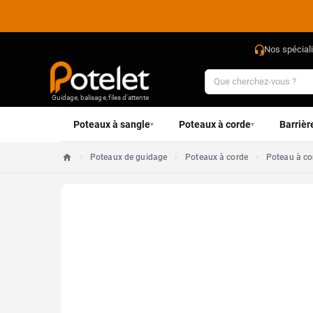
Nos spécial
Guidage, balisage, files d'attente
Poteaux à sangle
Poteaux à corde
Barrièr
▾
▾
Poteaux de guidage
Poteaux à corde
Poteau à co
Accueil