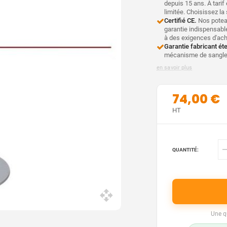
depuis 15 ans. À tari
limitée. Choisissez la
Certifié CE.
Nos poteau
garantie indispensable
à des exigences d'ac
Garantie fabricant ét
mécanisme de sangle 
en savoir plus
74,00 €
HT
QUANTITÉ:
Une q