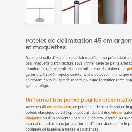
Potelet de délimitation 45 cm argent
et maquettes
Dans une salle d'exposition, certaines pièces se présentent à h
bas, maquette d'architecture sous vitrine, série de petits artef
standard les dominerait et couperait la vue du visiteur. Le
po
gamme LINE MINI répond exactement à ce besoin : il marque une
en restant sous la ligne de regard, pour que l'attention reste con
qui la protège.
Un format bas pensé pour les présentatio
Avec ses
45 cm de hauteur
, ce potelet est le plus discret de l
poteau classique serait trop imposant : devant une
vitrine
, auto
maquette
ou d'un présentoir bas. Sa silhouette s'arrête au nivea
séparation lisible sans jamais former d'écran visuel entre le pub
complète de la pièce, à toutes les distances.