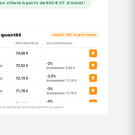
son offerte à partir de 500 € HT d'achat !
 quantité
Jusqu'à -20% en gros volume
PRIX PAR PIÈCE
VOS AVANTAGES
74,00 €
-
-2%
es
72,52 €
économisez 5,92 €
-2,5%
es
72,15 €
économisez 11,10 €
-3%
es
71,78 €
économisez 17,76 €
-5%
ces
70,30 €
économisez 37,00 €
emise appliquée automatiquement au panier.
-7,5%
ces
68,45 €
économisez 111,00 €
-10%
ces
66,60 €
économisez 222,00 €