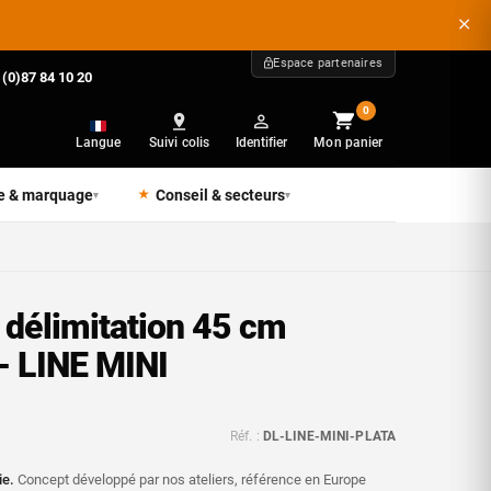
Espace partenaires
 (0)87 84 10 20
0
Langue
Suivi colis
Identifier
Mon panier
e & marquage
Conseil & secteurs
▾
▾
 délimitation 45 cm
- LINE MINI
Réf. :
DL-LINE-MINI-PLATA
ie.
Concept développé par nos ateliers, référence en Europe