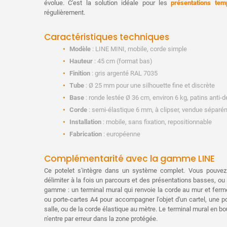
évolue. C'est la solution idéale pour les
présentations tem
régulièrement.
Caractéristiques techniques
Modèle
: LINE MINI, mobile, corde simple
Hauteur
: 45 cm (format bas)
Finition
: gris argenté RAL 7035
Tube
: Ø 25 mm pour une silhouette fine et discrète
Base
: ronde lestée Ø 36 cm, environ 6 kg, patins anti-
Corde
: semi-élastique 6 mm, à clipser, vendue séparé
Installation
: mobile, sans fixation, repositionnable
Fabrication
: européenne
Complémentarité avec la gamme LINE
Ce potelet s'intègre dans un système complet. Vous pouvez
délimiter à la fois un parcours et des présentations basses, ou
gamme : un terminal mural qui renvoie la corde au mur et ferm
ou porte-cartes A4 pour accompagner l'objet d'un cartel, une p
salle, ou de la corde élastique au mètre. Le terminal mural en 
n'entre par erreur dans la zone protégée.