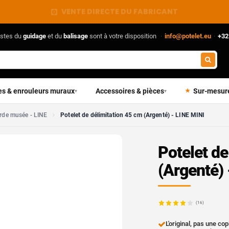
VENTE DIRECTE DU FABRICANT
istes du
guidage
et du
balisage
sont à votre disposition
·
info@potelet.eu
·
+32
es & enrouleurs muraux
Accessoires & pièces
Sur-mesur
▾
▾
rde musée - LINE
Potelet de délimitation 45 cm (Argenté) - LINE MINI
Potelet de
(Argenté) 
(16)
L'original, pas une cop