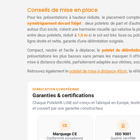
Conseils de mise en place
Pour les présentations à hauteur réduite, le placement compte
symétriquement devant l'objet
: deux potelets de part et d'autr
autour d'un socle, créent une harmonie visuelle qui valorise l
entre deux potelets, réduit à
1,5 m
si le sol est très lisse ou po
ligne droite et nette, garante d'une délimitation soignée.
Compact, neutre et facile à déplacer, le
potelet de délimitat
présentations les plus basses sans jamais les masquer. Il of
mise à distance discrète, parfaitement adaptée aux vitrines, so
Retrouvez également le
potelet de mise à distance 45cm
, la ré
FABRICATION EUROPÉENNE
Garanties & certifications
Chaque Potelet® LINE est conçu et fabriqué en Europe, testé 
et couvert par une garantie constructeur.
CE
Marquage CE
ISO 9001
Conformité européenne
Qualité certifiée