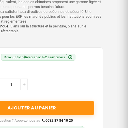
f équivalent, les copies chinoises proposent une gamme figée et
 source pour anticiper vos besoins futurs.
x satisfont aux directives européennes de sécurité. Une
 pour les ERP, les marchés publics et les institutions soumises
hat réglementées.
endue.
5 ans sur la structure et la peinture, 5 ans sur le
rétractable.
*
Production/livraison: 1-2 semaines
i
AJOUTER AU PANIER
uestion ? Appelez-nous au
0032 87 84 10 20