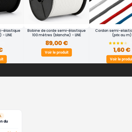
i-élastique
Bobine de corde semi-élastique
Cordon semi-elast
 - LINE
100 mètres (blanche) - LINE
(prix au m)
89,00 €
(13)
(
€
1,60 €
Voir le produit
uit
Voir le produi
L
on du