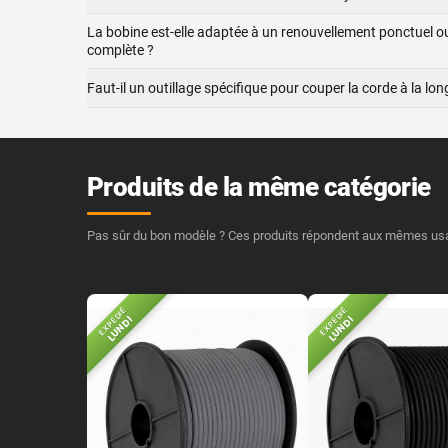
La bobine est-elle adaptée à un renouvellement ponctuel ou à
complète ?
Faut-il un outillage spécifique pour couper la corde à la lo
Produits de la même catégorie
Pas sûr du bon modèle ? Ces produits répondent aux mêmes usage
EXPÉDIÉ
EXPÉDIÉ
LUNDI
LUNDI