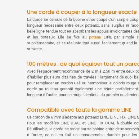
Une corde à couper à la longueur exacte
La corde se déroule de la bobine et se coupe d'un simple coup
longueur nécessaire entre deux poteaux, sans surplus ni racco
belle ligne tendue tout en absorbant les appuis involontaires des 
et les poteaux. Elle se fixe au
poteau
LINE par simple se
supplémentaire, et se réajuste tout aussi facilement quand la
suivante.
100 mètres : de quoi équiper tout un parc
Avec l'espacement recommandé de 2 m à 2,50 m entre deux po
d'habiller plusieurs dizaines de travées : largement de quoi ba
pour remplacer un cordon usé ou harmoniser le coloris rouge
corde au rouleau garantit également une teinte parfaitemen
longueur à l'autre, pour un rouge identique du premier au dernier
Compatible avec toute la gamme LINE
Ce cordon de 6 mm s'adapte aux poteaux LINE, LINE FIX, LINE M
Pour les modèles LINE DUAL et LINE FIX DUAL à double cord
Réutilisable, la corde se range sur sa bobine entre deux accro
à l'autre, ce qui en fait un consommable durable pour les l