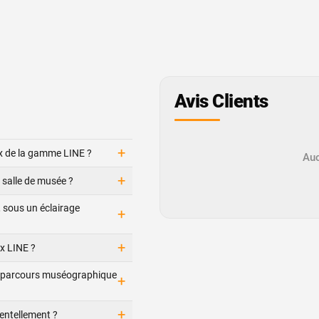
Avis Clients
+
ux de la gamme LINE ?
Auc
+
 salle de musée ?
, sous un éclairage
+
+
x LINE ?
e parcours muséographique
+
+
dentellement ?