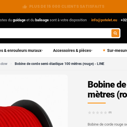
VENTE DIRECTE DU FABRICANT
istes du
guidage
et du
balisage
sont à votre disposition
·
info@potelet.eu
·
+32
es & enrouleurs muraux
Accessoires & pièces
Sur-mesur
▾
▾
ndow
Bobine de corde semi-élastique 100 mètres (rouge) - LINE
Bobine de
mètres (ro
(0)
Bobine de corde rouge s