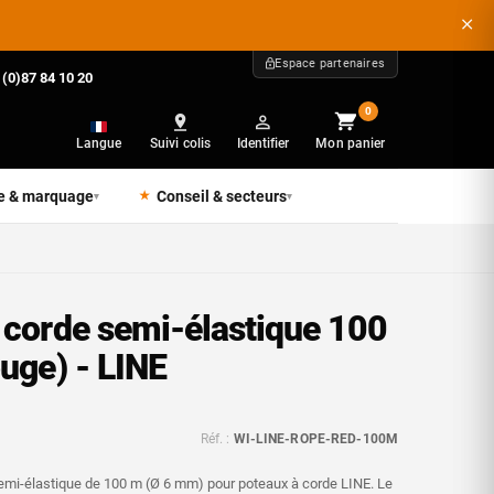
Espace partenaires
 (0)87 84 10 20
0
Langue
Suivi colis
Identifier
Mon panier
e & marquage
Conseil & secteurs
▾
▾
 corde semi-élastique 100
uge) - LINE
Réf. :
WI-LINE-ROPE-RED-100M
emi-élastique de 100 m (Ø 6 mm) pour poteaux à corde LINE. Le