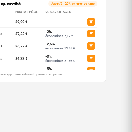
 quantité
Jusqu'à -20% en gros volume
PRIX PAR PIÈCE
VOS AVANTAGES
89,00 €
-
-2%
es
87,22 €
économisez 7,12 €
-2,5%
es
86,77 €
économisez 13,35 €
-3%
es
86,33 €
économisez 21,36 €
-5%
ces
84,55 €
économisez 44,50 €
emise appliquée automatiquement au panier.
-7,5%
ces
82,33 €
économisez 133,50 €
-10%
ces
80,10 €
économisez 267,00 €
-12,5%
ces
77,88 €
économisez 445,00 €
-15%
ces
75,65 €
économisez 667,50 €
-17,5%