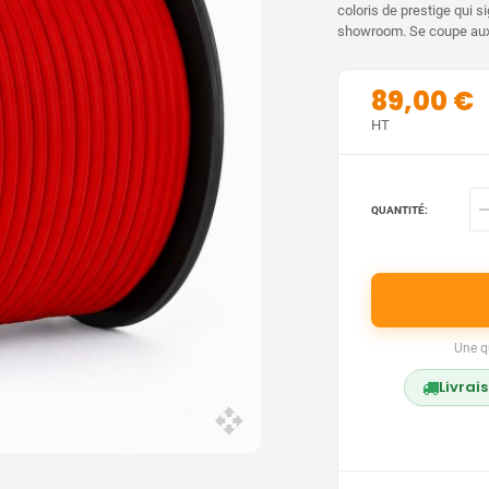
coloris de prestige qui s
showroom. Se coupe aux 
89,00 €
HT
QUANTITÉ:
Une q
Livrai