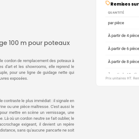
Remises sur
QUANTITÉ
par pièce
À partir de 4 pièc
uge 100 m pour poteaux
À partir de 6 pièc
le cordon de remplacement des poteaux à
À partir de 8 pièc
 d'art et les showrooms, elle reprend le
ple, pour une ligne de guidage nette qui
À partir de 10 piè
œuvres exposées.
Prix unitaires HT. R
À partir de 20 piè
e contraste le plus immédiat : il signale en
À partir de 30 piè
rine ou une pièce maîtresse. C'est aussi le
al pour mettre en scène un vernissage, une
À partir de 40 piè
 Là où un cordon neutre se fait oublier, le
ccrochage exigeant, il devient un repère
À partir de 50 piè
nne distance, sans qu'aucune pancarte ne soit