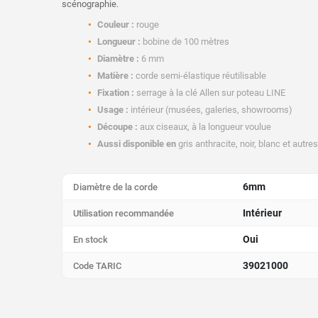
scénographie.
Couleur :
rouge
Longueur :
bobine de 100 mètres
Diamètre :
6 mm
Matière :
corde semi-élastique réutilisable
Fixation :
serrage à la clé Allen sur poteau LINE
Usage :
intérieur (musées, galeries, showrooms)
Découpe :
aux ciseaux, à la longueur voulue
Aussi disponible en
gris anthracite, noir, blanc et autres
6mm
Diamètre de la corde
Intérieur
Utilisation recommandée
Oui
En stock
39021000
Code TARIC