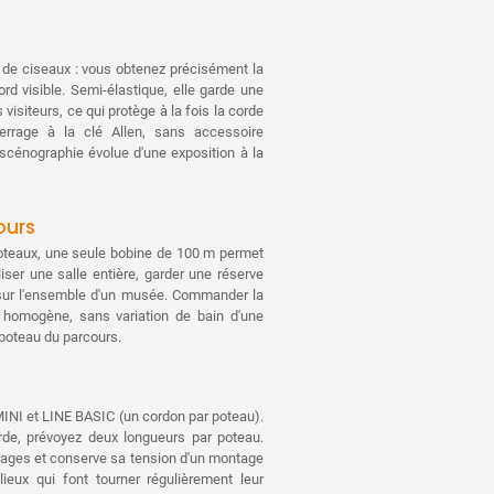
À partir de 70 piè
À partir de 100 pi
 de ciseaux : vous obtenez précisément la
rd visible. Semi-élastique, elle garde une
visiteurs, ce qui protège à la fois la corde
rrage à la clé Allen, sans accessoire
 scénographie évolue d'une exposition à la
ours
teaux, une seule bobine de 100 m permet
liser une salle entière, garder une réserve
 sur l'ensemble d'un musée. Commander la
t homogène, sans variation de bain d'une
 poteau du parcours.
INI et LINE BASIC (un cordon par poteau).
e, prévoyez deux longueurs par poteau.
chages et conserve sa tension d'un montage
ieux qui font tourner régulièrement leur