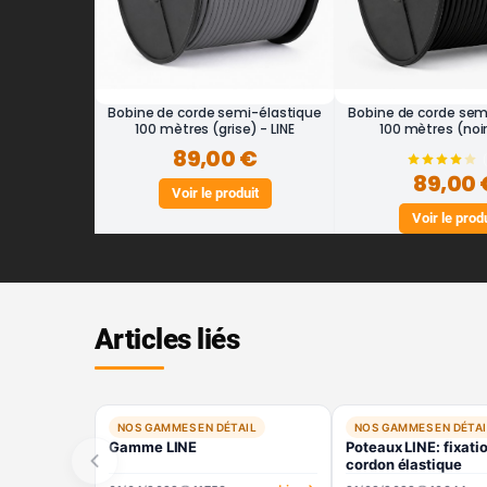
Bobine de corde semi-élastique
Bobine de corde sem
100 mètres (grise) - LINE
100 mètres (noir)
89,00 €
89,00 
Voir le produit
Voir le prod
Articles liés
NOS GAMMES EN DÉTAIL
NOS GAMMES EN DÉTAI
Gamme LINE
Poteaux LINE: fixati
cordon élastique