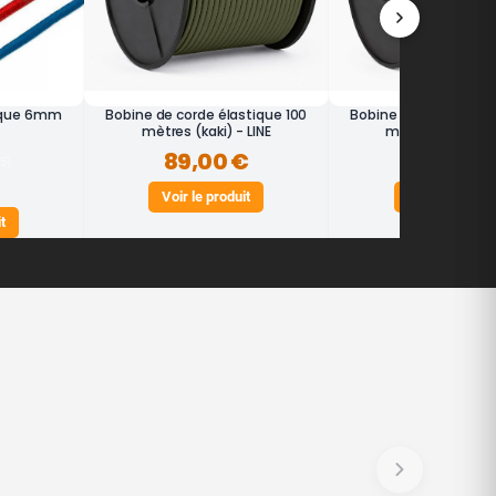
ique 6mm
Bobine de corde élastique 100
Bobine de corde élas
mètres (kaki) - LINE
mètres (vert) - 
89,00 €
89,00 €
15)
Voir le produit
Voir le produit
t