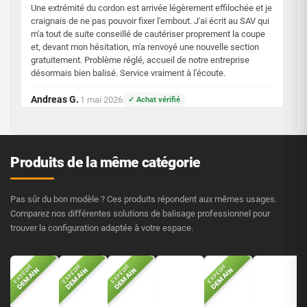
Une extrémité du cordon est arrivée légèrement effilochée et je
craignais de ne pas pouvoir fixer l'embout. J'ai écrit au SAV qui
m'a tout de suite conseillé de cautériser proprement la coupe
et, devant mon hésitation, m'a renvoyé une nouvelle section
gratuitement. Problème réglé, accueil de notre entreprise
désormais bien balisé. Service vraiment à l'écoute.
Andreas G.
1 mai 2026
✓ Achat vérifié
·
Utile ?
👍
3
👎
0
🚩
Produits de la même catégorie
3/5
Pas sûr du bon modèle ? Ces produits répondent aux mêmes usages.
Comparez nos différentes solutions de balisage professionnel pour
trouver la configuration adaptée à votre espace.
EXPÉDIÉ
EXPÉDIÉ
EXPÉDIÉ
EXPÉDIÉ
DEMAIN
DEMAIN
DEMAIN
DEMAIN