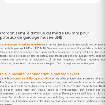
Cordon semi-élastique au mètre Ø6 mm pour
poteaux de guidage musée LINE
Ce
cordon semi-élastique au mètre
de 6 mm de diamètre est le lien souple des poteaux à
corde de la gamme LINE et LINE MINI. Vendu au mètre courant, il vous laisse choisir la
longueur exacte de chaque travée, sans surplus ni raccord : la corde est livrée d'un seul
tenant, prête à clipser en tête de poteau pour tracer une ligne de guidage nette dans un
musée, une galerie ou un showroom. Là où des longueurs préfaites imposent leur
dimension, la vente au mètre épouse votre plan d'accrochage au centimètre près.
Le sur-mesure : commandez le métrage exact
L'intérêt du
cordon semi-élastique au mètre
est de coller précisément à votre installation
Plutôt que de composer avec des longueurs fixes, vous indiquez le nombre de mètres
requis et recevez la corde d'une seule pièce, jusqu'à 100 mètres d'un même tenant. C'est
la solution idéale pour une travée isolée, le remplacement d'un cordon usé ou
l'ajustement d'un parcours déjà en place : vous prélevez juste ce qu'il faut, ni plus ni
moins. Sur site, la corde se déroule, se mesure le long du trajet souhaité et se coupe aux
ciseaux à la dimension voulue entre deux poteaux, sans outil ni finition particulière des
extrémités.