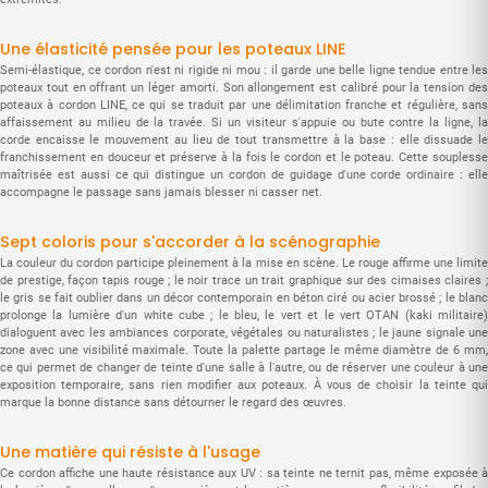
Une élasticité pensée pour les poteaux LINE
Semi-élastique, ce cordon n'est ni rigide ni mou : il garde une belle ligne tendue entre les
poteaux tout en offrant un léger amorti. Son allongement est calibré pour la tension des
poteaux à cordon LINE, ce qui se traduit par une délimitation franche et régulière, sans
affaissement au milieu de la travée. Si un visiteur s'appuie ou bute contre la ligne, la
corde encaisse le mouvement au lieu de tout transmettre à la base : elle dissuade le
franchissement en douceur et préserve à la fois le cordon et le poteau. Cette souplesse
maîtrisée est aussi ce qui distingue un cordon de guidage d'une corde ordinaire : elle
accompagne le passage sans jamais blesser ni casser net.
Sept coloris pour s'accorder à la scénographie
La couleur du cordon participe pleinement à la mise en scène. Le rouge affirme une limite
de prestige, façon tapis rouge ; le noir trace un trait graphique sur des cimaises claires ;
le gris se fait oublier dans un décor contemporain en béton ciré ou acier brossé ; le blanc
prolonge la lumière d'un white cube ; le bleu, le vert et le vert OTAN (kaki militaire)
dialoguent avec les ambiances corporate, végétales ou naturalistes ; le jaune signale une
zone avec une visibilité maximale. Toute la palette partage le même diamètre de 6 mm,
ce qui permet de changer de teinte d'une salle à l'autre, ou de réserver une couleur à une
exposition temporaire, sans rien modifier aux poteaux. À vous de choisir la teinte qui
marque la bonne distance sans détourner le regard des œuvres.
Une matière qui résiste à l'usage
Ce cordon affiche une haute résistance aux UV : sa teinte ne ternit pas, même exposée à