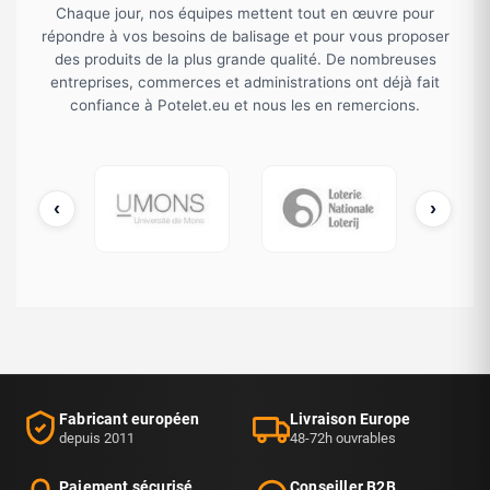
cordon est de très bonne qualité. Honnête et réactif, je
Chaque jour, nos équipes mettent tout en œuvre pour
recommande.
répondre à vos besoins de balisage et pour vous proposer
des produits de la plus grande qualité. De nombreuses
Louis L.
30 janvier 2025
✓ Achat vérifié
·
entreprises, commerces et administrations ont déjà fait
Utile ?
👍
0
👎
0
🚩
confiance à Potelet.eu et nous les en remercions.
4/5
Pratique au mètre
‹
›
Pris une vingtaine de mètres pour nos potelets d'accueil.
cDonald's
UMONS
Loterie Nationale
Bonne tension, se coupe facilement au cutter. Très bien pour
le prix.
Corinne J.
2 décembre 2024
✓ Achat vérifié
·
Utile ?
👍
5
👎
0
🚩
4/5
Correct pour notre pharmacie
Fabricant européen
Livraison Europe
Le cordon remplit son rôle pour canaliser la file. Un peu plus
depuis 2011
48-72h ouvrables
élastique que je ne l'imaginais au départ, mais finalement c'est
confortable et ça pardonne les écarts d'espacement entre
Paiement sécurisé
Conseiller B2B