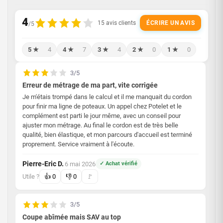
ÉCRIRE UN AVIS
5 ★
4
4 ★
7
3 ★
4
2 ★
0
1 ★
0
3/5
Erreur de métrage de ma part, vite corrigée
Je m'étais trompé dans le calcul et il me manquait du cordon
pour finir ma ligne de poteaux. Un appel chez Potelet et le
complément est parti le jour même, avec un conseil pour
ajuster mon métrage. Au final le cordon est de très belle
qualité, bien élastique, et mon parcours d'accueil est terminé
proprement. Service vraiment à l'écoute.
Pierre-Eric D.
6 mai 2026
✓ Achat vérifié
·
Utile ?
👍
0
👎
0
🚩
3/5
Coupe abîmée mais SAV au top