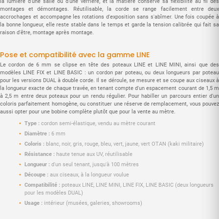
la lumière d'une salle ou d'une verrière, et la matière conserve sa flexibilité au fil des
montages et démontages. Réutilisable, la corde se range facilement entre deux
accrochages et accompagne les rotations d'exposition sans s'abîmer. Une fois coupée à
la bonne longueur, elle reste stable dans le temps et garde la tension calibrée qui fait sa
raison d'être, montage après montage.
Pose et compatibilité avec la gamme LINE
Le cordon de 6 mm se clipse en tête des poteaux LINE et LINE MINI, ainsi que des
modèles LINE FIX et LINE BASIC : un cordon par poteau, ou deux longueurs par poteau
pour les versions DUAL à double corde. Il se déroule, se mesure et se coupe aux ciseaux à
la longueur exacte de chaque travée, en tenant compte d'un espacement courant de 1,5 m
à 2,5 m entre deux poteaux pour un rendu régulier. Pour habiller un parcours entier d'un
coloris parfaitement homogène, ou constituer une réserve de remplacement, vous pouvez
aussi opter pour une bobine complète plutôt que pour la vente au mètre.
Type :
cordon semi-élastique, vendu au mètre courant
Diamètre :
6 mm
Coloris :
blanc, noir, gris, rouge, bleu, vert, jaune, vert OTAN (kaki militaire)
Résistance :
haute tenue aux UV, réutilisable
Longueur :
d'un seul tenant, jusqu'à 100 mètres
Découpe :
aux ciseaux, à la longueur voulue
Compatibilité :
poteaux LINE, LINE MINI, LINE FIX, LINE BASIC (deux longueurs
pour les modèles DUAL)
Usage :
intérieur (musées, galeries, showrooms)