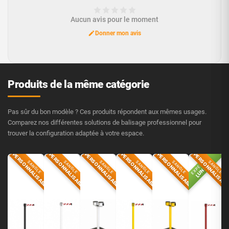
Aucun avis pour le moment
Donner mon avis
Produits de la même catégorie
Pas sûr du bon modèle ? Ces produits répondent aux mêmes usages.
Comparez nos différentes solutions de balisage professionnel pour
trouver la configuration adaptée à votre espace.
PERSONNALISABLE
PERSONNALISABLE
PERSONNALISABLE
PERSONNALISABLE
PERSONNALISABLE
PERSONNALISABL
EXPÉDIÉ
SANGLE
SANGLE
SANGLE
SANGLE
SANGLE
SANGLE
LUNDI