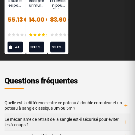
Roulett
Récepte
Extensio
es pour
ur mural
n pour
poteaux
pour
affichag
de
poteau
e haut
55,13 €
14,00 €
83,90 €
guidage
de
guidage
à sangle
et
(0)
(7)
(0)
enroule
urs -
Potelet®
AJOUTER AU PANIER
SÉLECTIONNEZ LES OPTIONS
SÉLECTIONNEZ LES OPTIONS
Questions fréquentes
Quelle est la différence entre ce poteau à double enrouleur et un
+
poteau à sangle classique 3m ou 5m ?
Le mécanisme de retrait de la sangle est-il sécurisé pour éviter
+
les à-coups ?