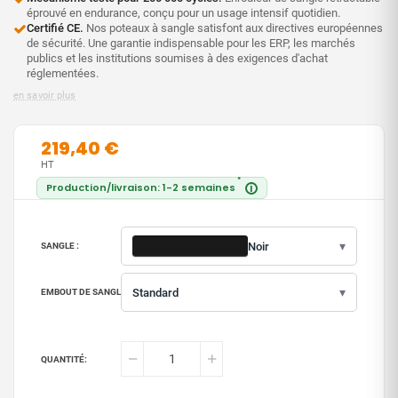
éprouvé en endurance, conçu pour un usage intensif quotidien.
Certifié CE.
Nos poteaux à sangle satisfont aux directives européennes
de sécurité. Une garantie indispensable pour les ERP, les marchés
publics et les institutions soumises à des exigences d'achat
réglementées.
en savoir plus
219,40 €
HT
*
Production/livraison: 1-2 semaines
i
▾
Noir
SANGLE :
▾
Standard
EMBOUT DE SANGLE :
QUANTITÉ: