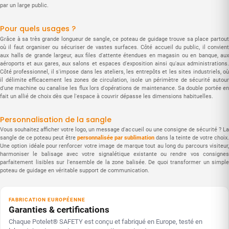
par un large public.
Pour quels usages ?
Grâce à sa très grande longueur de sangle, ce poteau de guidage trouve sa place partout
où il faut organiser ou sécuriser de vastes surfaces. Côté accueil du public, il convient
aux halls de grande largeur, aux files d'attente étendues en magasin ou en banque, aux
aéroports et aux gares, aux salons et espaces d'exposition ainsi qu'aux administrations.
Côté professionnel, il s'impose dans les ateliers, les entrepôts et les sites industriels, où
il délimite efficacement les zones de circulation, isole un périmètre de sécurité autour
d'une machine ou canalise les flux lors d'opérations de maintenance. Sa double portée en
fait un allié de choix dès que l'espace à couvrir dépasse les dimensions habituelles.
Personnalisation de la sangle
Vous souhaitez afficher votre logo, un message d'accueil ou une consigne de sécurité ? La
sangle de ce poteau peut être
personnalisée par sublimation
dans la teinte de votre choix.
Une option idéale pour renforcer votre image de marque tout au long du parcours visiteur,
harmoniser le balisage avec votre signalétique existante ou rendre vos consignes
parfaitement lisibles sur l'ensemble de la zone balisée. De quoi transformer un simple
poteau de guidage en véritable support de communication.
FABRICATION EUROPÉENNE
Garanties & certifications
Chaque Potelet® SAFETY est conçu et fabriqué en Europe, testé en