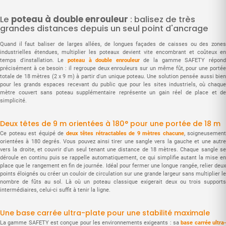
Le
poteau à double enrouleur
: balisez de très
grandes distances depuis un seul point d'ancrage
Quand il faut baliser de larges allées, de longues façades de caisses ou des zones
industrielles étendues, multiplier les poteaux devient vite encombrant et coûteux en
temps d'installation. Le
poteau à double enrouleur
de la gamme SAFETY répon
précisément à ce besoin : il regroupe deux enrouleurs sur un même fût, pour une portée
totale de 18 mètres (2 x 9 m) à partir d'un unique poteau. Une solution pensée aussi bien
pour les grands espaces recevant du public que pour les sites industriels, où chaque
mètre couvert sans poteau supplémentaire représente un gain réel de place et de
simplicité.
Deux têtes de 9 m orientées à 180° pour une portée de 18 m
Ce poteau est équipé de
deux têtes rétractables de 9 mètres chacune
, soigneusement
orientées à 180 degrés. Vous pouvez ainsi tirer une sangle vers la gauche et une autre
vers la droite, et couvrir d'un seul tenant une distance de 18 mètres. Chaque sangle se
déroule en continu puis se rappelle automatiquement, ce qui simplifie autant la mise en
place que le rangement en fin de journée. Idéal pour fermer une longue rangée, relier deux
points éloignés ou créer un couloir de circulation sur une grande largeur sans multiplier le
nombre de fûts au sol. Là où un poteau classique exigerait deux ou trois supports
intermédiaires, celui-ci suffit à tenir la ligne.
Une base carrée ultra-plate pour une stabilité maximale
La gamme SAFETY est conçue pour les environnements exigeants : sa
base carrée ultra