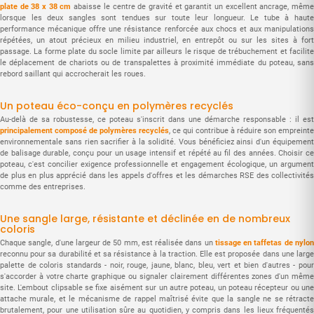
plate de 38 x 38 cm
abaisse le centre de gravité et garantit un excellent ancrage, même
lorsque les deux sangles sont tendues sur toute leur longueur. Le tube à haute
performance mécanique offre une résistance renforcée aux chocs et aux manipulations
répétées, un atout précieux en milieu industriel, en entrepôt ou sur les sites à fort
passage. La forme plate du socle limite par ailleurs le risque de trébuchement et facilite
le déplacement de chariots ou de transpalettes à proximité immédiate du poteau, sans
rebord saillant qui accrocherait les roues.
Un poteau éco-conçu en polymères recyclés
Au-delà de sa robustesse, ce poteau s'inscrit dans une démarche responsable : il est
principalement composé de polymères recyclés
, ce qui contribue à réduire son empreinte
environnementale sans rien sacrifier à la solidité. Vous bénéficiez ainsi d'un équipement
de balisage durable, conçu pour un usage intensif et répété au fil des années. Choisir ce
poteau, c'est concilier exigence professionnelle et engagement écologique, un argument
de plus en plus apprécié dans les appels d'offres et les démarches RSE des collectivités
comme des entreprises.
Une sangle large, résistante et déclinée en de nombreux
coloris
Chaque sangle, d'une largeur de 50 mm, est réalisée dans un
tissage en taffetas de nylo
reconnu pour sa durabilité et sa résistance à la traction. Elle est proposée dans une large
palette de coloris standards - noir, rouge, jaune, blanc, bleu, vert et bien d'autres - pour
s'accorder à votre charte graphique ou signaler clairement différentes zones d'un même
site. L'embout clipsable se fixe aisément sur un autre poteau, un poteau récepteur ou une
attache murale, et le mécanisme de rappel maîtrisé évite que la sangle ne se rétracte
brutalement, pour une utilisation sûre au quotidien, y compris dans les lieux fréquentés