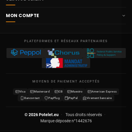
info@potelet.eu
À propos
Route Mitoyenne 414
MON COMPTE
4710
Lontzen
Livraison
Belgique
Tableau de bord
Conditions générales de vente
Lun – Ven
Mes commandes
09:00 – 17:00
PLATEFORMES ET RÉSEAUX PARTENAIRES
Mentions légales
TVA BE 0641.740.320 - RPM Liège
Mes avoirs
Protection des données
Mes adresses
Nous contacter
Mes informations
Plan du site
MOYENS DE PAIEMENT ACCEPTÉS
Mes bons de réduction
Visa
Mastercard
CB
Maestro
American Express
Devenir revendeur
Bancontact
PayPlug
PayPal
Virement bancaire
© 2026 Potelet.eu
·
Tous droits réservés
·
Marque déposée n°1442676