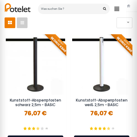
Starts

BEDRUCKBAR
BEDRUCKBAR
GURT
GURT
Kunststoff-Absperrpfosten
Kunststoff-Absperrpfosten
schwarz 2,5m - BASIC
weiß 2,5m - BASIC
76,07 €
76,07 €
(8)
(2)