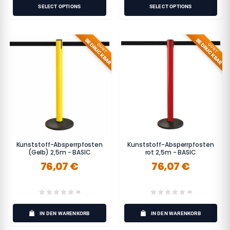
SELECT OPTIONS
SELECT OPTIONS
BEDRUCKBAR
BEDRUCKBAR
GURT
GURT
Kunststoff-Absperrpfosten
Kunststoff-Absperrpfosten
(Gelb) 2,5m - BASIC
rot 2,5m - BASIC
76,07 €
76,07 €
(0)
(0)
IN DEN WARENKORB
IN DEN WARENKORB