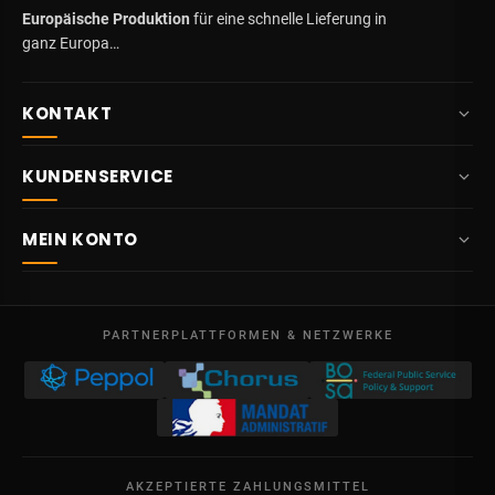
Europäische Produktion
für eine schnelle Lieferung in
ganz Europa…
KONTAKT
+32 87 84 10 20
KUNDENSERVICE
info@potelet.eu
Über uns
Route Mitoyenne 414
MEIN KONTO
4710
Lontzen
Lieferung
Belgien
Übersicht
AGB
Mo – Fr
Meine Bestellungen
09:00 – 17:00
PARTNERPLATTFORMEN & NETZWERKE
Rechtliche Hinweise
USt-IdNr. BE 0641.740.320 - Lüttich
Meine Gutschriften
Datenschutz
Meine Adressen
Kontakt
Meine Daten
Sitemap
AKZEPTIERTE ZAHLUNGSMITTEL
Meine Gutscheine