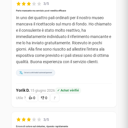
3/5
Parte mancante ma servizio post-vendita efficace
In uno dei quattro pali ordinati per il nostro museo
mancava il ricettacolo sul muro di fondo. Ho chiamato
e il consulente è stato molto reattivo, ha
immediatamente individuato il riferimento mancante e
me lo ha inviato gratuitamente. Ricevuto in pochi
giorni. Alla fine sono riuscito ad allestire l'intera ala
espositiva come previsto e i pali stessi sono di ottima
qualità. Buona esperienza con il servizio clienti.
Cet avis a été traduit automatiquement
Yorik D.
15 giugno 2026
✓ Achat vérifié
·
Utile ?
👍
0
👎
0
🚩
3/5
Errore di colore sul cinturino, riparato rapidamente