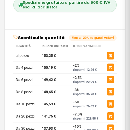
Spedizione gratuita a partire da 500 € IVA
escl. di acquisto!
Sconti sulle quantità
Fino a -20% su grandi volumi
QUANTITÀ
PREZZO UNITARIO
IL TUO VANTAGGIO
al pezzo
153,25 €
-
-2%
Da 4 pezzi
150,19 €
risparmi 12,26 €
-2,5%
Da 6 pezzi
149,42 €
risparmi 22,99 €
-3%
Da 8 pezzi
148,65 €
risparmi 36,78 €
-5%
Da 10 pezzi
145,59 €
risparmi 76,62 €
-7,5%
Da 20 pezzi
141,76 €
risparmi 229,88 €
-10%
Da 30 pezzi
137,93 €