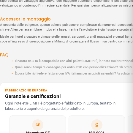
rappresenta un vantaggio aggiuntivo: con maggiore superficie disponibile, è possibile visua
valorizzando al contempo l'immagine aziendale. Per qualsiasi personalizzazione su misura,
Accessori e montaggio
A seconda delle esigenze, questo paletto può essere completato da numerosi accessori: ro
chiave Allen per assemblare il tubo e la base, mentre l'avvolgitore è già fissato e pronto a
Ideale per hotel a quattro e cinque stelle, musei, aeroporti, grandi magazzini e centri fieristi
code all'ingresso di un'esposizione a Milano, di organizzare il flusso in un centro commer
FAQ
Il nastro da 5 m è compatibile con altri paletti LIMIT?
Sì, la testa multidireziona
Quali sono i tempi di consegna per ordini B2B con personalizzazione?
Gli ordini
È possibile richiedere fattura con IVA italiana per acquisti aziendali?
Assolutamen
FABBRICAZIONE EUROPEA
Garanzie e certificazioni
Ogni Potelet® LIMIT è progettato e fabbricato in Europa, testato in
laboratorio e coperto da garanzia del produttore.
CE
Marcatura CE
ISO 9001