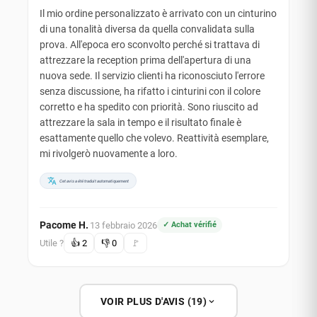
Il mio ordine personalizzato è arrivato con un cinturino
di una tonalità diversa da quella convalidata sulla
prova. All'epoca ero sconvolto perché si trattava di
attrezzare la reception prima dell'apertura di una
nuova sede. Il servizio clienti ha riconosciuto l'errore
senza discussione, ha rifatto i cinturini con il colore
corretto e ha spedito con priorità. Sono riuscito ad
attrezzare la sala in tempo e il risultato finale è
esattamente quello che volevo. Reattività esemplare,
mi rivolgerò nuovamente a loro.
Cet avis a été traduit automatiquement
Pacome H.
13 febbraio 2026
✓ Achat vérifié
·
Utile ?
👍
2
👎
0
🚩
VOIR PLUS D'AVIS (19)