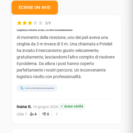
ÉCRIRE UN AVIS
3/5
Lunghezza cinturino errata, corretta immediatamente
Al momento della ricezione, uno dei pali aveva una
cinghia da 3 m invece di 5 m. Una chiamata e Potelet
ha inviato il meccanismo giusto velocemente,
gratuitamente, lasciandomi l'altro compito di risolvere
il problema. Da allora i post hanno coperto
perfettamente i nostri percorsi. Un inconveniente
logistico risolto con professionalità.
Cet avis a été traduit automatiquement
Ivana G.
16 giugno 2026
✓ Achat vérifié
·
Utile ?
👍
4
👎
0
🚩