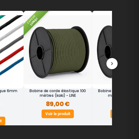
EXPÉDIÉ
LUNDI
ique 6mm
Bobine de corde élastique 100
Bobine de corde élas
mètres (kaki) - LINE
mètres (vert) - 
89,00 €
89,00 €
15)
Voir le produit
Voir le produit
t