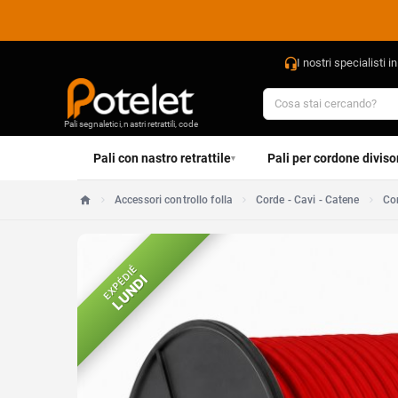
I nostri specialisti i
Pali segnaletici, nastri retrattili, code
Pali con nastro retrattile
Pali per cordone diviso
▾
Accessori controllo folla
Corde - Cavi - Catene
Cor
Home
EXPÉDIÉ
LUNDI