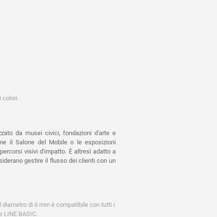
i colori
ato da musei civici, fondazioni d'arte e
ome il Salone del Mobile o le esposizioni
ercorsi visivi d'impatto. È altresì adatto a
iderano gestire il flusso dei clienti con un
il diametro di 6 mm è compatibile con tutti i
 e LINE BASIC.