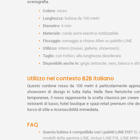
scenografia.
Colore:
rosso
Lunghezza:
bobina da 100 metri
Diametro:
6 mm
Materiale:
corda semi-elastica riutilizzabile
Fissaggio:
serraggio a chiave Allen su paletto LINE
Utilizzo:
interni (musei, gallerie, showroom)
Taglio:
con forbici, alla lunghezza desiderata
Disponibile anche in:
grigio antracite, nero, bianco e altr
Utilizzo nel contesto B2B italiano
Questo cordone rosso da 100 metri è particolarmente apprezz
showroom di design in tutta Italia. Nelle fiere fieristiche c
temporanee, il rosso rappresenta la scelta classica per creare p
ristoranti di lusso, hotel boutique e spazi retail premium che des
tocco di stile e riconoscibilità immediata.
FAQ
Questa bobina è compatibile con i paletti LINE FIX?
Sì, 
modelli della gamma LINE, inclusi LINE FIX, LINE MINI