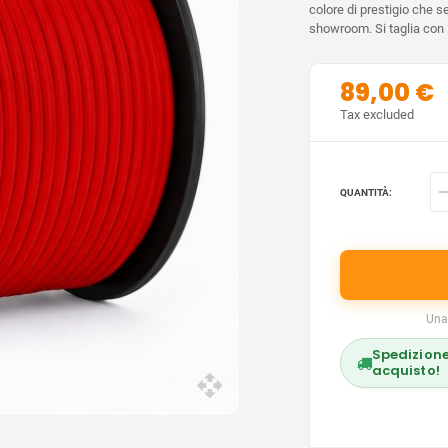
colore di prestigio che se
showroom. Si taglia con l
89,00 €
Tax excluded
QUANTITÀ:
Una
Spedizione
acquisto!