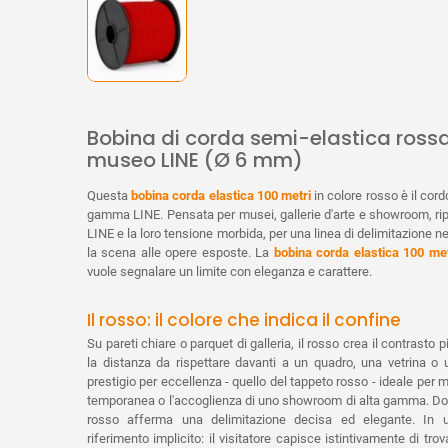
Bobina di corda semi-elastica rossa
museo LINE (Ø 6 mm)
Questa
bobina corda elastica 100 metri
in colore rosso è il cord
gamma LINE. Pensata per musei, gallerie d'arte e showroom, ripr
LINE e la loro tensione morbida, per una linea di delimitazione ne
la scena alle opere esposte. La
bobina corda elastica 100 met
vuole segnalare un limite con eleganza e carattere.
Il rosso: il colore che indica il confine
Su pareti chiare o parquet di galleria, il rosso crea il contrasto
la distanza da rispettare davanti a un quadro, una vetrina o 
prestigio per eccellenza - quello del tappeto rosso - ideale per
temporanea o l'accoglienza di uno showroom di alta gamma. Dov
rosso afferma una delimitazione decisa ed elegante. In u
riferimento implicito: il visitatore capisce istintivamente di tro