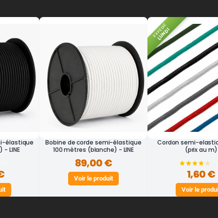
EXPÉDIÉ
LUNDI
i-élastique
Bobine de corde semi-élastique
Cordon semi-elast
 - LINE
100 mètres (blanche) - LINE
(prix au m)
89,00 €
(13)
(
€
1,60 €
Voir le produit
uit
Voir le produi