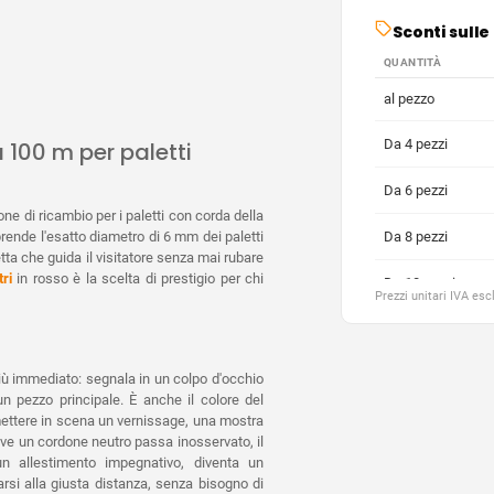
Sconti sull
QUANTITÀ
al pezzo
Da 4 pezzi
 100 m per paletti
Da 6 pezzi
one di ricambio per i paletti con corda della
ende l'esatto diametro di 6 mm dei paletti
Da 8 pezzi
tta che guida il visitatore senza mai rubare
ri
in rosso è la scelta di prestigio per chi
Da 10 pezzi
Prezzi unitari IVA es
Da 20 pezzi
Da 30 pezzi
 più immediato: segnala in un colpo d'occhio
un pezzo principale. È anche il colore del
 mettere in scena un vernissage, una mostra
Da 40 pezzi
e un cordone neutro passa inosservato, il
n allestimento impegnativo, diventa un
Da 50 pezzi
varsi alla giusta distanza, senza bisogno di