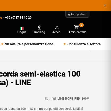
Area partner
eu
·
+32 (0)87 84 10 20
0
Lingua
Tracking
Accedi
Il mio carrello
Su misura e personalizzazione
Consulenza e settori
▾
▾
 corda semi-elastica 100
sa) - LINE
Réf. :
WI-LINE-ROPE-RED-100M
stica rossa da 100 m (Ø 6 mm) per paletti con corda LINE. Il