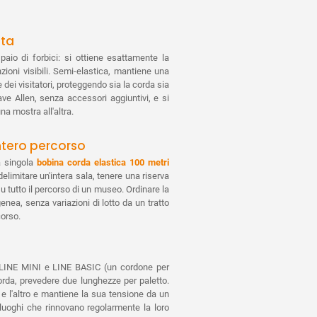
Da 70 pezzi
tta
Da 100 pezzi
aio di forbici: si ottiene esattamente la
ioni visibili. Semi-elastica, mantiene una
dei visitatori, proteggendo sia la corda sia
ave Allen, senza accessori aggiuntivi, e si
na mostra all'altra.
ntero percorso
a singola
bobina corda elastica 100 metri
elimitare un'intera sala, tenere una riserva
u tutto il percorso di un museo. Ordinare la
ea, senza variazioni di lotto da un tratto
corso.
, LINE MINI e LINE BASIC (un cordone per
rda, prevedere due lunghezze per paletto.
o e l'altro e mantiene la sua tensione da un
 luoghi che rinnovano regolarmente la loro