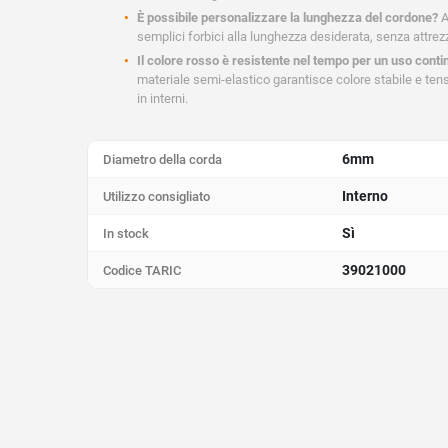
È possibile personalizzare la lunghezza del cordone?
A
semplici forbici alla lunghezza desiderata, senza attrezz
Il colore rosso è resistente nel tempo per un uso contin
materiale semi-elastico garantisce colore stabile e ten
in interni.
6mm
Diametro della corda
Interno
Utilizzo consigliato
Sì
In stock
39021000
Codice TARIC