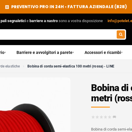
PREVENTIVO PRO IN 24H • FATTURA AZIENDALE (B2B)
n
pali segnaletici
e
barriere a nastro
sono a vostra disposizione
·
info@potelet.
rio
Barriere e avvolgitori a parete
Accessori e ricambi
▾
▾
▾
de elastiche
Bobina di corda semi-elastica 100 metri (rossa) - LINE
Bobina di
metri (ros
(0)
Bobina di corda semi-ela