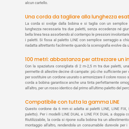
alcun cartello.
Una corda da tagliare alla lunghezza esa
La corda si svolge dalla bobina e si taglia con un semplice p
lunghezza necessaria tra due paletti, senza eccedenze né giunz
bella linea tesa assorbendo al contempo le pressioni involontarie 
i paletti. Si fissa al paletto LINE con semplice serraggio a chi
riadatta altrettanto facilmente quando la scenografia evolve da u
100 metri: abbastanza per attrezzare un i
Con la spaziatura consigliata di 2 m-2,5 m tra due paletti, un
permette di allestire decine di campate: più che sufficiente per d
per sostituire un cordone usurato o armonizzare il colore rosso s
corda a bobina garantisce anche una tinta perfettamente omogen
all'altro, per un rosso identico dal primo all'ultimo paletto del per
Compatibile con tutta la gamma LINE
Questo cordone da 6 mm si adatta ai paletti LINE, LINE FIX
paletto). Per i modelli LINE DUAL e LINE FIX DUAL a doppia co
Riutilizzabile, la corda si ripone sulla bobina tra un allestiment
montaggio all'altro, rendendola un consumabile durevole per i