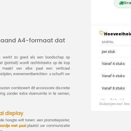
Gra
Hoeveelhei
taand A4-formaat dat
AANTAL
per stuk
ets werkt zo goed als een boodschap op
t (portrait) wordt rechtstreeks op de kop
Vanaf 4 stuks
 maakt van elke paal een verticaal
stijden, evenementberichten: u schuift uw
Vanaf 6 stuks
urzen combineert dit accessoire discretie
Vanaf 8 stuks
ding zonder extra vloerruimte in te nemen,
Vanaf 10 stuks
Stukprijzen excl. btw
al display
Vanaf 20 stuks
e hoogte wilt tonen: een promotieposter,
Vanaf 30 stuks
bordje met paal
plaatst uw communicatie