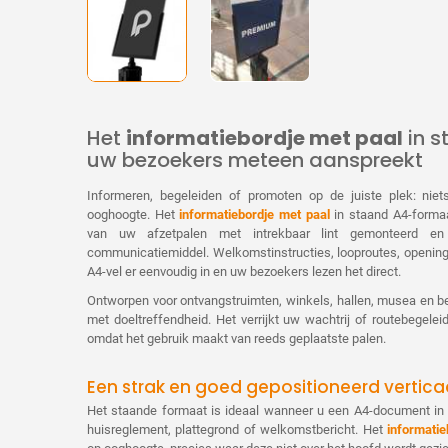
Het
informatiebordje met paal
in s
uw bezoekers meteen aanspreekt
Informeren, begeleiden of promoten op de juiste plek: ni
ooghoogte. Het
informatiebordje met paal
in staand A4-formaa
van uw afzetpalen met intrekbaar lint gemonteerd en
communicatiemiddel. Welkomstinstructies, looproutes, opening
A4-vel er eenvoudig in en uw bezoekers lezen het direct.
Ontworpen voor ontvangstruimten, winkels, hallen, musea en be
met doeltreffendheid. Het verrijkt uw wachtrij of routebegelei
omdat het gebruik maakt van reeds geplaatste palen.
Een strak en goed gepositioneerd vertica
Het staande formaat is ideaal wanneer u een A4-document in d
huisreglement, plattegrond of welkomstbericht. Het
informatie