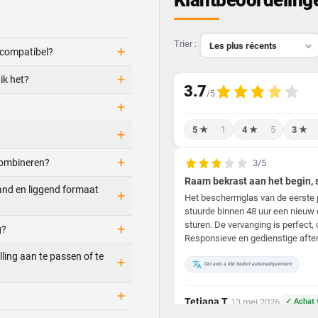
Klantbeoordeling
Trier :
+
 compatibel?
+
ik het?
+
5 ★
1
4 ★
5
3 ★
+
+
combineren?
3/5
Raam bekrast aan het begin, s
tand en liggend formaat
+
Het beschermglas van de eerste p
stuurde binnen 48 uur een nieuw 
sturen. De vervanging is perfect, 
+
g?
Responsieve en gedienstige after-
lling aan te passen of te
+
Cet avis a été traduit automatiquement
+
Tetiana T.
13 mei 2026
✓ Achat v
·