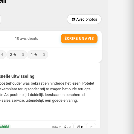
en
📷 Avec photos
ÉCRIRE UN AVIS
4
2 ★
0
1 ★
0
nelle uitwisseling
osterhouder was bekrast en hinderde het lezen. Potelet
exemplaar terug zonder mij te vragen het oude terug te
de A4-poster blijft duidelijk leesbaar en beschermd.
sales service, uiteindelijk een goede ervaring.
Utile ?
👍
8
👎
0
🚩
érifié