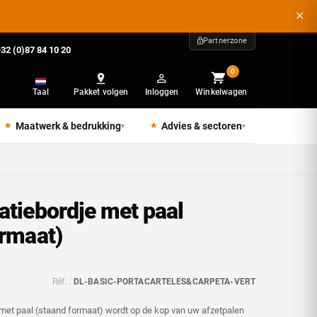
Partnerzone
32 (0)87 84 10 20
0
Taal
Pakket volgen
Inloggen
Winkelwagen
Maatwerk & bedrukking
Advies & sectoren
▾
▾
atiebordje met paal
ormaat)
Réf. :
DL-BASIC-PORTACARTELES&CARPETA-VERT
 met paal (staand formaat) wordt op de kop van uw afzetpalen