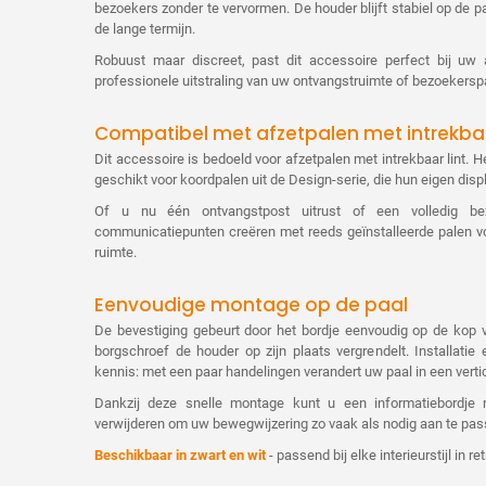
bezoekers zonder te vervormen. De houder blijft stabiel op de p
de lange termijn.
Robuust maar discreet, past dit accessoire perfect bij uw 
professionele uitstraling van uw ontvangstruimte of bezoekerspa
Compatibel met afzetpalen met intrekbaa
Dit accessoire is bedoeld voor afzetpalen met intrekbaar lint. H
geschikt voor koordpalen uit de Design-serie, die hun eigen dis
Of u nu één ontvangstpost uitrust of een volledig be
communicatiepunten creëren met reeds geïnstalleerde palen 
ruimte.
Eenvoudige montage op de paal
De bevestiging gebeurt door het bordje eenvoudig op de kop 
borgschroef de houder op zijn plaats vergrendelt. Installatie
kennis: met een paar handelingen verandert uw paal in een verti
Dankzij deze snelle montage kunt u een informatiebordje n
verwijderen om uw bewegwijzering zo vaak als nodig aan te pas
Beschikbaar in zwart en wit
- passend bij elke interieurstijl in r