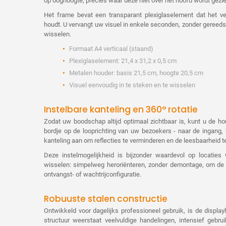
op ooghoogte, precies waar deze niet over het hoofd wordt gezie
Het frame bevat een transparant plexiglaselement dat het ve
houdt. U vervangt uw visuel in enkele seconden, zonder gereedsc
wisselen.
Formaat A4 verticaal (staand)
Plexiglaselement: 21,4 x 31,2 x 0,5 cm
Metalen houder: basis 21,5 cm, hoogte 20,5 cm
Visuel eenvoudig in te steken en te wisselen
Instelbare kanteling en 360° rotatie
Zodat uw boodschap altijd optimaal zichtbaar is, kunt u de ho
bordje op de looprichting van uw bezoekers - naar de ingang,
kanteling aan om reflecties te verminderen en de leesbaarheid t
Deze instelmogelijkheid is bijzonder waardevol op locati
wisselen: simpelweg heroriënteren, zonder demontage, om d
ontvangst- of wachtrijconfiguratie.
Robuuste stalen constructie
Ontwikkeld voor dagelijks professioneel gebruik, is de display
structuur weerstaat veelvuldige handelingen, intensief geb