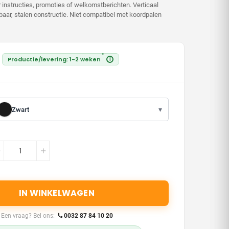
 instructies, promoties of welkomstberichten. Verticaal
baar, stalen constructie. Niet compatibel met koordpalen
*
Productie/levering: 1-2 weken
i
▾
Zwart
IN WINKELWAGEN
Een vraag? Bel ons:
0032 87 84 10 20