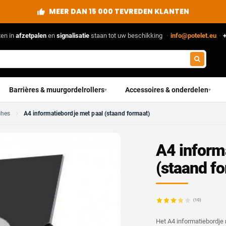
MEER DAN 15 000 TEVREDEN KLANTEN
ten in
afzetpalen
en
signalisatie
staan tot uw beschikking
·
info@potelet.eu
·
+
Barrières & muurgordelrollers
Accessoires & onderdelen
▾
▾
ches
A4 informatiebordje met paal (staand formaat)
A4 inform
(staand f
(10)
Het A4 informatiebordje