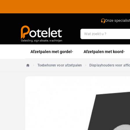
Onze specialis
Geleiding, signalisatie, wachtrijen
Afzetpalen met gordel
Afzetpalen met koord
▾
▾
Toebehoren voor afzetpalen
Displayhouders voor affi
Home