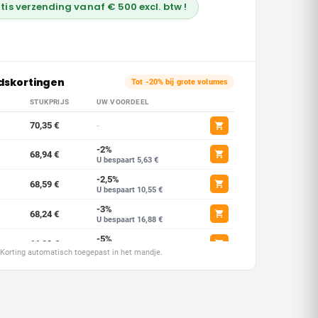
tis verzending vanaf € 500 excl. btw !
dskortingen
Tot -20% bij grote volumes
STUKPRIJS
UW VOORDEEL
70,35 €
-
-2%
68,94 €
U bespaart 5,63 €
-2,5%
68,59 €
U bespaart 10,55 €
-3%
68,24 €
U bespaart 16,88 €
-5%
66,83 €
U bespaart 35,17 €
. Korting automatisch toegepast in het mandje.
-7,5%
65,07 €
U bespaart 105,52 €
-10%
63,31 €
U bespaart 211,05 €