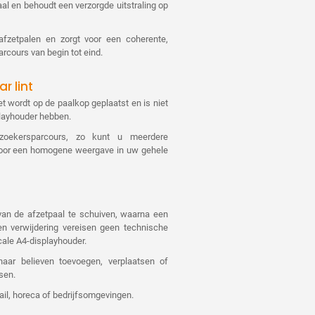
aal en behoudt een verzorgde uitstraling op
afzetpalen en zorgt voor een coherente,
rcours van begin tot eind.
r lint
et wordt op de paalkop geplaatst en is niet
playhouder hebben.
zoekersparcours, zo kunt u meerdere
voor een homogene weergave in uw gehele
van de afzetpaal te schuiven, waarna een
 en verwijdering vereisen geen technische
cale A4-displayhouder.
aar believen toevoegen, verplaatsen of
sen.
etail, horeca of bedrijfsomgevingen.