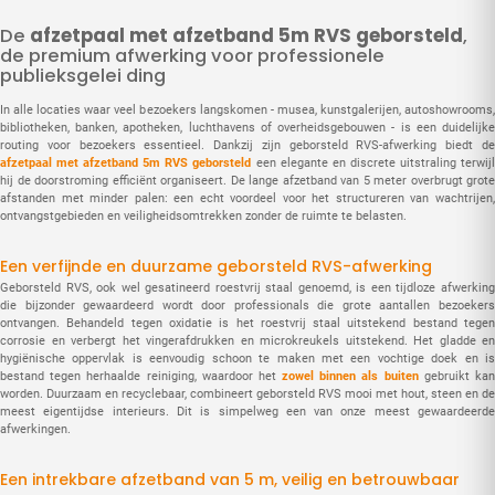
De
afzetpaal met afzetband 5m RVS geborsteld
,
de premium afwerking voor professionele
publieksgelei ding
In alle locaties waar veel bezoekers langskomen - musea, kunstgalerijen, autoshowrooms,
bibliotheken, banken, apotheken, luchthavens of overheidsgebouwen - is een duidelijke
routing voor bezoekers essentieel. Dankzij zijn geborsteld RVS-afwerking biedt de
afzetpaal met afzetband 5m RVS geborsteld
een elegante en discrete uitstraling terwij
hij de doorstroming efficiënt organiseert. De lange afzetband van 5 meter overbrugt grote
afstanden met minder palen: een echt voordeel voor het structureren van wachtrijen,
ontvangstgebieden en veiligheidsomtrekken zonder de ruimte te belasten.
Een verfijnde en duurzame geborsteld RVS-afwerking
Geborsteld RVS, ook wel gesatineerd roestvrij staal genoemd, is een tijdloze afwerking
die bijzonder gewaardeerd wordt door professionals die grote aantallen bezoekers
ontvangen. Behandeld tegen oxidatie is het roestvrij staal uitstekend bestand tegen
corrosie en verbergt het vingerafdrukken en microkreukels uitstekend. Het gladde en
hygiënische oppervlak is eenvoudig schoon te maken met een vochtige doek en is
bestand tegen herhaalde reiniging, waardoor het
zowel binnen als buiten
gebruikt ka
worden. Duurzaam en recyclebaar, combineert geborsteld RVS mooi met hout, steen en de
meest eigentijdse interieurs. Dit is simpelweg een van onze meest gewaardeerde
afwerkingen.
Een intrekbare afzetband van 5 m, veilig en betrouwbaar