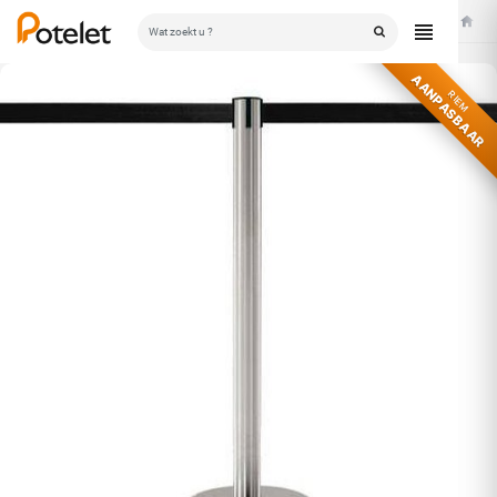
Home
AANPASBAAR
RIEM