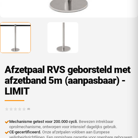
Afzetpaal RVS geborsteld met
afzetband 5m (aanpasbaar) -
LIMIT
(0)
Mechanisme getest voor 200.000 cycli.
Bewezen intrekbaar
oprolmechanisme, ontworpen voor intensief dagelijks gebruik.
CE-gecertificeerd.
Onze afzetpalen voldoen aan Europese
veiligheidsrichtlijnen. Een onmisbare garantie voor openbare gebouwen