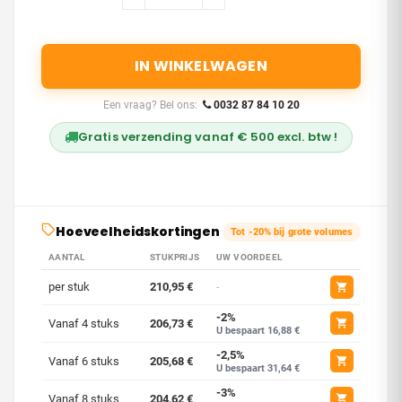
IN WINKELWAGEN
Een vraag? Bel ons:
0032 87 84 10 20
Gratis verzending vanaf € 500 excl. btw !
Hoeveelheidskortingen
Tot -20% bij grote volumes
AANTAL
STUKPRIJS
UW VOORDEEL
per stuk
210,95 €
-
-2%
Vanaf 4 stuks
206,73 €
U bespaart 16,88 €
-2,5%
Vanaf 6 stuks
205,68 €
U bespaart 31,64 €
-3%
Vanaf 8 stuks
204,62 €