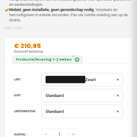
en aanbestedingen.
Mobiel, geen installatie, geen gereedschap nodig.
Verplaats en
herconfigureer in enkele seconden. Pas uw ruimte-indeling aan op de
drukte.
meer tonen
€ 210,95
Exclusief belasting
*
Productie/levering: 1-2 weken
i
▾
Zwart
LINT :
▾
Standaard
DOP :
▾
Standaard
LINTEINDSTUK :
AANTAL :