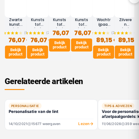
Zwarte
Kunsts
Kunsts
Kunsts
Wachtr
Zilvere
kunsts
tof
tof
tof
ijpaal
n
tof
afzetp
afzetp
afzetp
met
afzetp
76,07 €
76,07 €
(8)
(2)
(21)
(8)
afzetp
aal wit
aal
aal
afzetb
aal
76,07 €
aal
76,07 €
2,5m -
geel
rood
89,15 €
and 3m
89,15 
met
met
BASIC
2,5m -
Bekijk
2,5m -
Bekijk
- Zwart
afzetb
product
product
afzetb
BASIC
BASIC
- ECO
and 3m
Bekijk
Bekijk
Bekijk
Bekijk
and
- ECO
product
product
product
product
2,5m -
BASIC
Gerelateerde artikelen
PERSONALISATIE
TIPS & ADVIEZEN
Personalisatie van de lint
Voor de personalis
afzetpaalgordels: 
textielsubliatie! U
Lezen
14/10/2021
15677 weergaven
11/06/2026
359 we