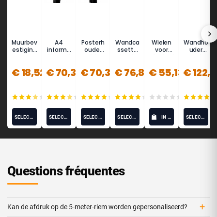
Muurbev
A4
Posterh
Wandca
Wielen
Wandho
estiging
informa
ouder
ssette
voor
uder
voor
tiebordj
A4
afzetba
afzetpal
met
trekban
e met
liggend
nd 3,7 m
en
afzetba
€ 18,52
€ 70,35
€ 70,35
€ 76,84
€ 55,13
€ 122,
d
paal
- BASIC
nd 5m -
Potelet®
(staand
(roestvri
METAL
formaat
j staal,
MUR
)
thermol
(15)
(10)
(12)
(12)
(0)
ak)
SELECT OPTIONS
SELECT OPTIONS
SELECT OPTIONS
SELECT OPTIONS
IN WINKELWAGEN
SELECT OPTIONS
Questions fréquentes
+
Kan de afdruk op de 5-meter-riem worden gepersonaliseerd?