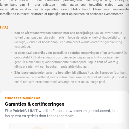
een representatieve en onderhoudsarme oplossing voor publieksgelei ding. Dankzij de
lange band van 5 meter volstaan minder palen voor hetzelfde traject, wat de
aanschafkosten drukt en de opstelling overzichtelijk houdt. Ideaal voor permanente
installaties in receptieruimtes of tijdelijke inzet op beurzen en openbare evenementen.
FAQ
Kan de afzetband worden bedrukt met ons bedrijfslogo?
Ja, de afzetband is
volledig aanpasbaar via sublimatie in hoge definitie, enkel- of dubbelzijdig, met
uw logo, kleuren of boodschap - een drukproef wordt vooraf ter goedkeuring
voorgelegd.
Is deze paal geschikt voor gebruik in vochtige omgevingen of op terrassen?
De
geborsteld RVS-afwerking is corrosiebestendig en geschikt voor intensief
gebruik binnenshuis; voor permanente buitenopstelling in zout of vochtig
klimaat raden wij een beschermende afdekking aan.
Zijn losse onderdelen apart te bestellen bij slijtage?
Ja, als Europees fabrikant
leveren wij de afzetband, het oprolmechanisme en de voet afzonderlijk, zodat u
enkel het versleten onderdeel vervangt en niet de volledige paal.
EUROPESE FABRICAGE
Garanties & certificeringen
Elke Potelet® LIMIT wordt in Europa ontworpen en geproduceerd, in het
lab getest en gedekt door fabrieksgarantie.