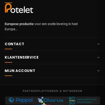
Europese productie
voor een snelle levering in heel
Europa…
CONTACT
+32 87 84 10 20
KLANTENSERVICE
info@potelet.eu
Over ons
Route Mitoyenne 414
MIJN ACCOUNT
4710
Lontzen
Levering
België
Dashboard
Verkoopsvoorwaarden
Ma – Vr
Mijn bestellingen
09:00 – 17:00
PARTNERPLATFORMEN & NETWERKEN
Wettelijke vermeldingen
BTW BE 0641.740.320 - RPR Luik
Mijn creditnota's
Privacybeleid