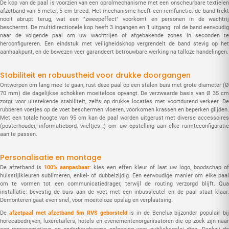
De kop van de paal is voorzien van een oprolmechanisme met een onscheurbare textielen
afzetband van 5 meter, 5 cm breed. Het mechanisme heeft een remfunctie: de band trekt
nooit abrupt terug, wat een "zweepeffect" voorkomt en personen in de wachtrij
beschermt. De multidirectionele kop heeft 3 ingangen en 1 uitgang: rol de band eenvoudig
naar de volgende paal om uw wachtrijen of afgebakende zones in seconden te
herconfigureren. Een eindstuk met veiligheidsknop vergrendelt de band stevig op het
aanhaakpunt, en de bewezen veer garandeert betrouwbare werking na talloze handelingen.
Stabiliteit en robuustheid voor drukke doorgangen
Ontworpen om lang mee te gaan, rust deze paal op een stalen buis met grote diameter (Ø
70 mm) die dagelijkse schokken moeiteloos opvangt. De verzwaarde basis van Ø 35 cm
zorgt voor uitstekende stabiliteit, zelfs op drukke locaties met voortdurend verkeer. De
rubberen voetjes op de voet beschermen vloeren, voorkomen krassen en beperken glijden.
Met een totale hoogte van 95 cm kan de paal worden uitgerust met diverse accessoires
(posterhouder, informatiebord, wieltjes…) om uw opstelling aan elke ruimteconfiguratie
aan te passen.
Personalisatie en montage
De afzetband is
100% aanpasbaar
: kies een effen kleur of laat uw logo, boodschap of
huisstijlkleuren sublimeren, enkel- of dubbelzijdig. Een eenvoudige manier om elke paal
om te vormen tot een communicatiedrager, terwijl de routing verzorgd blijft. Qua
installatie: bevestig de buis aan de voet met een inbussleutel en de paal staat klaar.
Demonteren gaat even snel, voor moeiteloze opslag en verplaatsing.
De
afzetpaal met afzetband 5m RVS geborsteld
is in de Benelux bijzonder populair bi
horecabedrijven, luxeretailers, hotels en evenementenorganisatoren die op zoek zijn naar