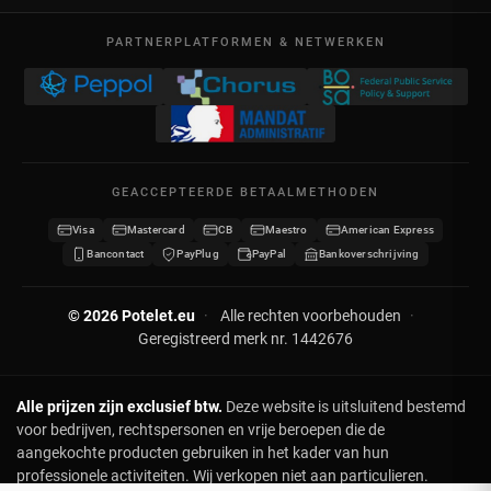
Verkoopsvoorwaarden
Ma – Vr
Mijn bestellingen
09:00 – 17:00
PARTNERPLATFORMEN & NETWERKEN
Wettelijke vermeldingen
BTW BE 0641.740.320 - RPR Luik
Mijn creditnota's
Privacybeleid
Mijn adressen
Neem contact op
Mijn gegevens
Sitemap
GEACCEPTEERDE BETAALMETHODEN
Mijn kortingsbonnen
Visa
Mastercard
CB
Maestro
American Express
Word verdeler
Bancontact
PayPlug
PayPal
Bankoverschrijving
© 2026 Potelet.eu
·
Alle rechten voorbehouden
·
Geregistreerd merk nr. 1442676
Alle prijzen zijn exclusief btw.
Deze website is uitsluitend bestemd
voor bedrijven, rechtspersonen en vrije beroepen die de
aangekochte producten gebruiken in het kader van hun
professionele activiteiten. Wij verkopen niet aan particulieren.