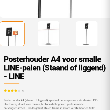
Posterhouder A4 voor smalle
LINE-palen (Staand of liggend)
- LINE
(9)
Posterhouder A4 (staand of liggend) speciaal ontworpen voor de slanke LINE-
afzetpalen, ideaal voor musea, tentoonstellingen en professionele
ontvangstruimtes. Poedergelakt stalen frame in zwart, verstelbaar en 360°