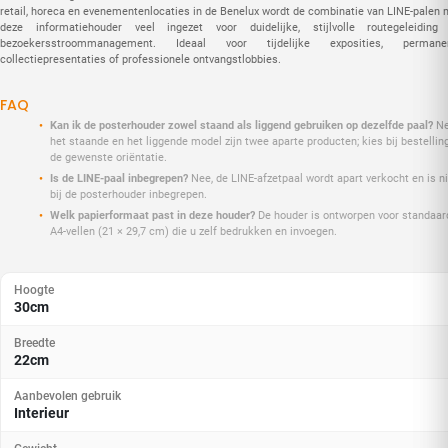
retail, horeca en evenementenlocaties in de Benelux wordt de combinatie van LINE-palen 
deze informatiehouder veel ingezet voor duidelijke, stijlvolle routegeleiding
bezoekersstroommanagement. Ideaal voor tijdelijke exposities, permane
collectiepresentaties of professionele ontvangstlobbies.
FAQ
Kan ik de posterhouder zowel staand als liggend gebruiken op dezelfde paal?
Ne
het staande en het liggende model zijn twee aparte producten; kies bij bestellin
de gewenste oriëntatie.
Is de LINE-paal inbegrepen?
Nee, de LINE-afzetpaal wordt apart verkocht en is ni
bij de posterhouder inbegrepen.
Welk papierformaat past in deze houder?
De houder is ontworpen voor standaar
A4-vellen (21 × 29,7 cm) die u zelf bedrukken en invoegen.
Hoogte
30cm
Breedte
22cm
Aanbevolen gebruik
Interieur