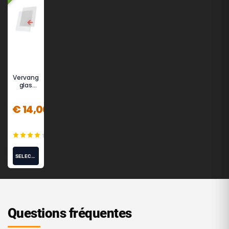
Vervang
glas
voor
posterh
€ 14,00
ouder
(7)
SELECT OPTIONS
Questions fréquentes