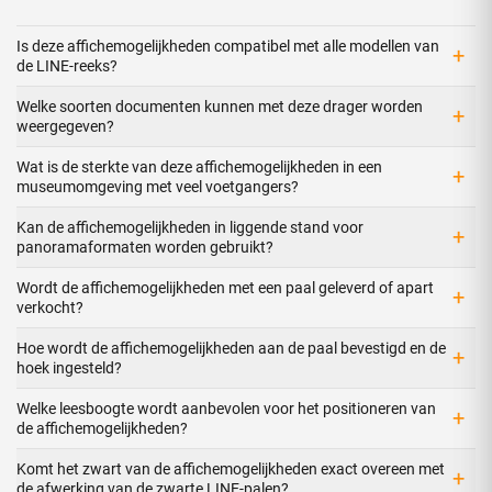
Is deze affichemogelijkheden compatibel met alle modellen van
+
de LINE-reeks?
Welke soorten documenten kunnen met deze drager worden
+
weergegeven?
Wat is de sterkte van deze affichemogelijkheden in een
+
museumomgeving met veel voetgangers?
Kan de affichemogelijkheden in liggende stand voor
+
panoramaformaten worden gebruikt?
Wordt de affichemogelijkheden met een paal geleverd of apart
+
verkocht?
Hoe wordt de affichemogelijkheden aan de paal bevestigd en de
+
hoek ingesteld?
Welke leesboogte wordt aanbevolen voor het positioneren van
+
de affichemogelijkheden?
Komt het zwart van de affichemogelijkheden exact overeen met
+
de afwerking van de zwarte LINE-palen?