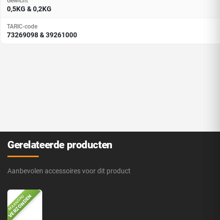
Gewicht
0,5KG & 0,2KG
TARIC-code
73269098 & 39261000
Gerelateerde producten
Aanbevolen accessoires voor dit product
VERZONDEN
MAANDAG