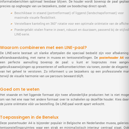
informatieberichten optimaal leesbaar blijven. De houder wordt bovenop de paal geplaat
precies op ooghoogte van uw bezoekers, zodat uw boodschap direct opvalt.
Beschikbaar in staand (portretformaat) of liggend (landschapsformaat) voor
maximale visuele flexibiliteit.
Verstelbare kanteling en 360° rotatie voor een optimale oriëntatie van de affiche
Poedergelakt stalen frame in zwart, robuust en duurzaam, passend bij de stijlvol
LINE-serie.
Waarom combineren met een LINE-paal?
De LINE-serie bestaat uit slanke afzetpalen die speciaal bedoeld zijn voor afbakening
afstandsaanduiding, met name in musea en tentoonstellingen. De
posterhouder A4
vo
een perfecte aanvulling bovenop de paal: u kunt er looproutes mee aangev
gebruiksaanwijzingen op presenteren of welkomstberichten via tonen, zonder de elegante l
van het geheel te verstoren. Zo informeert u uw bezoekers op een professionele man
terwijl de visuele harmonie van uw parcours bewaard blijft.
Goed om te weten
Het staande en het liggende formaat zijn twee afzonderlijke producten: het is niet mogel
om van het ene naar het andere formaat over te schakelen op dezelfde houder. Kies daa
de juiste oriëntatie vóór uw bestelling. De LINE-paal wordt apart verkocht.
Toepassingen in de Benelux
Deze posterhouder A4 is bijzonder populair in Belgische en Nederlandse musea, galeries
tentoonstellingsruimtes waar een strak en minimalistisch interieur centraal staat. Ook