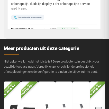
onberispelijk, duidelijk display. Echt onberispelijke service,
raad ik aan.
Cet avis a été traduit automatiquement
Guillaume D.
24 november 2025
✓ Achat vérifié
·
Utile ?
👍
0
👎
0
🚩
Meer producten uit deze categorie
3/5
Niet zeker welk model het juiste is? Deze producten zijn geschikt voor
dezelfde toepassingen. Vergelijk onze verschillende professionele
afzetoplossingen om de configuratie te vinden die bij uw ruimte past.
VERZONDEN
VERZONDEN
VERZONDEN
MAANDAG
MAANDAG
MAANDAG