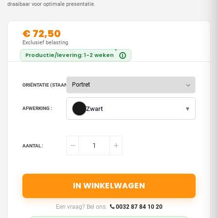
draaibaar voor optimale presentatie.
€ 72,50
Exclusief belasting
*
Productie/levering: 1-2 weken
i
ORIËNTATIE (STAAND OF LIGGEND) :
▾
Zwart
AFWERKING :
AANTAL :
IN WINKELWAGEN
Een vraag? Bel ons:
0032 87 84 10 20