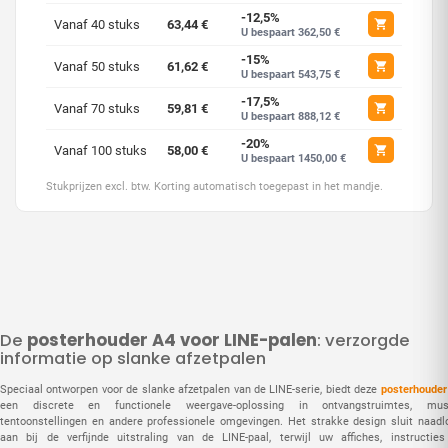
-12,5%
Vanaf 40 stuks
63,44 €
U bespaart 362,50 €
-15%
Vanaf 50 stuks
61,62 €
U bespaart 543,75 €
-17,5%
Vanaf 70 stuks
59,81 €
U bespaart 888,12 €
-20%
Vanaf 100 stuks
58,00 €
U bespaart 1450,00 €
Stukprijzen excl. btw. Korting automatisch toegepast in het mandje.
De
posterhouder A4 voor LINE-palen
: verzorgde
informatie op slanke afzetpalen
Speciaal ontworpen voor de slanke afzetpalen van de LINE-serie, biedt deze
posterhouder
een discrete en functionele weergave-oplossing in ontvangstruimtes, mus
tentoonstellingen en andere professionele omgevingen. Het strakke design sluit naadl
aan bij de verfijnde uitstraling van de LINE-paal, terwijl uw affiches, instructies