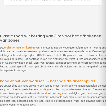
Plastic rood wit ketting van 3 m voor het afbakenen
van zones
Deze
plastic rood wit ketting
van 3 meter is het eenvoudigste hulpmiddel om een gren
zichtbaar te maken en mensen op afstand te houden van een bepaalde zone. Vervaardigd
uit hogedichtheid polyethyleen (HDPE), wisselt de ketting rode en witte schakels af over
de volledige lengte. Dit contrast is van ver zichtbaar en wordt direct geassocieerd met
een waarschuwingssignaal. Licht van gewicht, oxidatiebestendig en weerbestendig, is de
ketting zowel geschikt voor gebruik binnenshuis als buiten, van de ontvangsthal tot de
bouwplaats in de regen.
Rood en wit: een waarschuwingscode die direct opvalt
De afwisseling van rood en wit is een van de meest universele veiligheidssignalen: zonder
enig bord of tekst geeft het aan dat de grens niet mag worden overschreden. Gespannen
tussen twee punten markeert de
rood wit ketting
een duidelijke, goed leesbare grens
overdag én onder werklicht. Het voorkomt onbedoeld passeren, stuurt de personenstroom
en geeft een geordend uiterlijk aan tijdelijke afbakeningen, waar een gewone neutrale
touw onopgemerkt zou blijven.