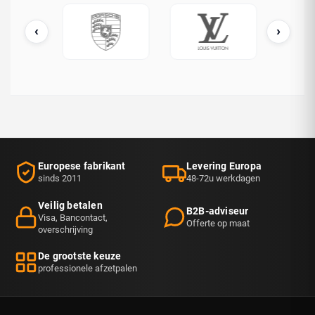
‹
›
ATO / OTAN
Porsche
Louis Vuitton
Europese fabrikant
Levering Europa
sinds 2011
48-72u werkdagen
Veilig betalen
B2B-adviseur
Visa, Bancontact,
Offerte op maat
overschrijving
De grootste keuze
professionele afzetpalen