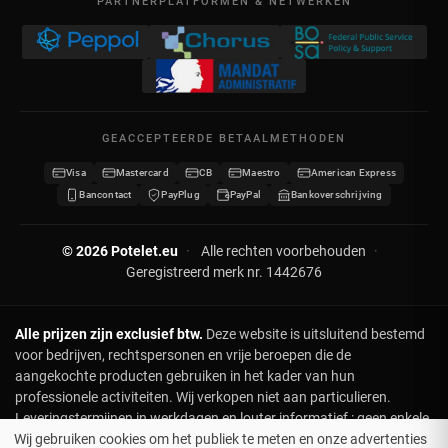
PARTNERPLATFORMEN & NETWERKEN
Wettelijke vermeldingen
BTW BE 0641.740.320 - RPR Luik
Mijn creditnota's
Privacybeleid
Mijn adressen
Neem contact op
Mijn gegevens
Sitemap
GEACCEPTEERDE BETAALMETHODEN
Mijn kortingsbonnen
Visa
Mastercard
CB
Maestro
American Express
Word verdeler
Bancontact
PayPlug
PayPal
Bankoverschrijving
© 2026 Potelet.eu
·
Alle rechten voorbehouden
·
Geregistreerd merk nr. 1442676
Alle prijzen zijn exclusief btw.
Deze website is uitsluitend bestemd
voor bedrijven, rechtspersonen en vrije beroepen die de
aangekochte producten gebruiken in het kader van hun
professionele activiteiten. Wij verkopen niet aan particulieren.
Leveringstermijnen in werkdagen en louter informatief : geen enkele
Wij gebruiken cookies om het publiek te meten en onze advertenties
klacht of terugbetaling in geval van vertraging. Voor leveringen op