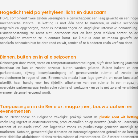
Hogedichtheid polyethyleen: licht én duurzaam
HDPE combineert twee zelden verenigbare eigenschappen: een laag gewicht en een hoge
mechanische sterkte. De ketting is met één hand te hanteren, in enkele seconden
uitgerold en opgeborgen, maar is bestand tegen de dagelijkse intensieve behandeling.
Oxidatiebestendig: ze roest niet, corrodeert niet en laat geen vlekken achter op de
oppervlakken waarmee ze in contact komt. De kleur is door de massa geverfd: de
schakels behouden hun heldere rood en wit, zonder af te bladderen zoals verf zou doen.
Binnen, buiten en in alle seizoenen
Onbewogen door vocht, vorst en temperatuurschommelingen, blijft deze ketting jaarrond
inzetbaar en kan ze zonder bezwaar buiten worden gelaten. Buiten bakent ze een
parkeerplaats, rijweg, bouwplaatsingang of gereserveerde ruimte af zonder te
verslechteren in regen of zon. Binnenshuis maakt haar lage gewicht en nette kunststof
uiterlijk haar handig voor het tijdelijk afbakenen van een ruimte in een magazijn,
overdekte parkeergarage, technische ruimte of werkzone - en ze is net zo snel verwijderd
wanneer de zone heropend wordt.
Toepassingen in de Benelux: magazijnen, bouwplaatsen en
evenementen
In de Nederlandse en Belgische zakelijke praktijk wordt de
plastic rood wit ketting
veelvuldig ingezet in distributiecentra, productiehallen en op beurzen (zoals de Jaarbeurs
Utrecht of Brussels Expo) om logistieke zones en publieksvrije gebieden duidelijk te
markeren. Scholen, gemeentelijke diensten en horecagelegenheden gebruiken de ketting
voor tijdelijke afsluitingen tijdens verbouwingen of evenementen. De 3-meter segmenten