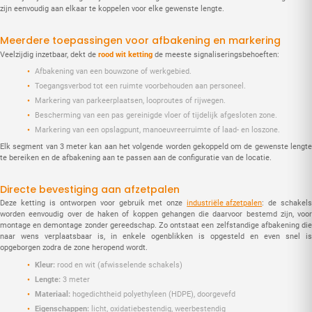
zijn eenvoudig aan elkaar te koppelen voor elke gewenste lengte.
Meerdere toepassingen voor afbakening en markering
Veelzijdig inzetbaar, dekt de
rood wit ketting
de meeste signaliseringsbehoeften:
Afbakening van een bouwzone of werkgebied.
Toegangsverbod tot een ruimte voorbehouden aan personeel.
Markering van parkeerplaatsen, looproutes of rijwegen.
Bescherming van een pas gereinigde vloer of tijdelijk afgesloten zone.
Markering van een opslagpunt, manoeuvreerruimte of laad- en loszone.
Elk segment van 3 meter kan aan het volgende worden gekoppeld om de gewenste lengte
te bereiken en de afbakening aan te passen aan de configuratie van de locatie.
Directe bevestiging aan afzetpalen
Deze ketting is ontworpen voor gebruik met onze
industriële afzetpalen
: de schakel
worden eenvoudig over de haken of koppen gehangen die daarvoor bestemd zijn, voor
montage en demontage zonder gereedschap. Zo ontstaat een zelfstandige afbakening die
naar wens verplaatsbaar is, in enkele ogenblikken is opgesteld en even snel is
opgeborgen zodra de zone heropend wordt.
Kleur:
rood en wit (afwisselende schakels)
Lengte:
3 meter
Materiaal:
hogedichtheid polyethyleen (HDPE), doorgevefd
Eigenschappen:
licht, oxidatiebestendig, weerbestendig