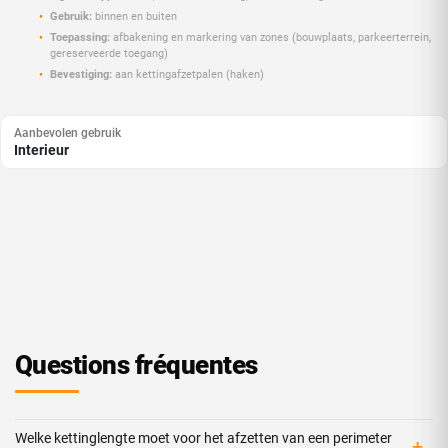
Gebruik:
binnen en buiten
Toepassing:
afbakening en markering van zones (bouwplaats, parkeerterrein,
gereserveerde toegang)
Bevestiging:
aan kettingafzetpalen (haken)
Aanbevolen gebruik
Interieur
Questions fréquentes
Welke kettinglengte moet voor het afzetten van een perimeter
+