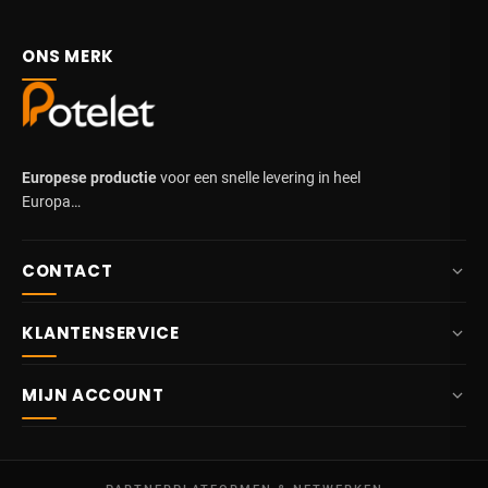
ONS MERK
Europese productie
voor een snelle levering in heel
Europa…
CONTACT
+32 87 84 10 20
KLANTENSERVICE
info@potelet.eu
Over ons
Route Mitoyenne 414
MIJN ACCOUNT
4710
Lontzen
Levering
België
Dashboard
Verkoopsvoorwaarden
Ma – Vr
Mijn bestellingen
09:00 – 17:00