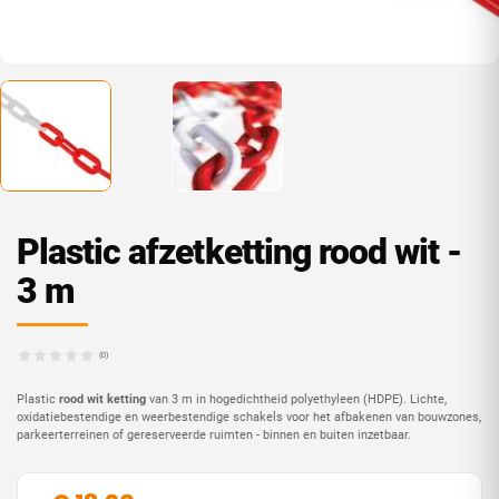
Plastic afzetketting rood wit -
3 m
(0)
Plastic
rood wit ketting
van 3 m in hogedichtheid polyethyleen (HDPE). Lichte,
oxidatiebestendige en weerbestendige schakels voor het afbakenen van bouwzones,
parkeerterreinen of gereserveerde ruimten - binnen en buiten inzetbaar.