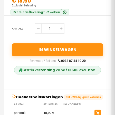
€ 18,90
Exclusief belasting
*
Productie/levering: 1-2 weken
i
AANTAL :
IN WINKELWAGEN
Een vraag? Bel ons:
0032 87 84 10 20
Gratis verzending vanaf € 500 excl. btw !
Hoeveelheidskortingen
Tot -20% bij grote volumes
AANTAL
STUKPRIJS
UW VOORDEEL
per stuk
18,90 €
-