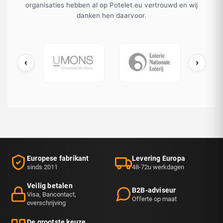
organisaties hebben al op Potelet.eu vertrouwd en wij
danken hen daarvoor.
‹
›
cDonald's
UMONS
Loterie Nationale
Europese fabrikant
Levering Europa
sinds 2011
48-72u werkdagen
Veilig betalen
B2B-adviseur
Visa, Bancontact,
Offerte op maat
overschrijving
De grootste keuze