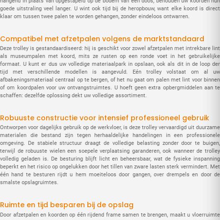
hangend in plaats van opgestapeld op de bodem van een doos, behouden uw koorden hun
goede uitstraling veel langer. U wint ook tijd bij de heropbouw, want elke koord is direct
klaar om tussen twee palen te worden gehangen, zonder eindeloos ontwarren.
Compatibel met afzetpalen volgens de marktstandaard
Deze trolley is gestandaardiseerd: hij is geschikt voor zowel afzetpalen met intrekbare lint
als museumpalen met koord, mits ze rusten op een ronde voet in het gebruikelijke
formaat. U kunt er dus uw volledige materiaalpark in opslaan, ook als dit in de loop der
tijd met verschillende modellen is aangevuld. Eén trolley volstaat om al uw
afbakeningsmateriaal centraal op te bergen, of het nu gaat om palen met lint voor binnen
of om koordpalen voor uw ontvangstruimtes. U hoeft geen extra opbergmiddelen aan te
schaffen: dezelfde oplossing dekt uw volledige assortiment.
Robuuste constructie voor intensief professioneel gebruik
Ontworpen voor dagelijks gebruik op de werkvloer, is deze trolley vervaardigd uit duurzame
materialen die bestand zijn tegen herhaaldelijke handelingen in een professionele
omgeving. De stabiele structuur draagt de volledige belasting zonder door te buigen,
terwijl de robuuste wielen een soepele verplaatsing garanderen, ook wanneer de trolley
volledig geladen is. De besturing blijft licht en beheersbaar, wat de fysieke inspanning
beperkt en het risico op ongelukken door het tillen van zware lasten sterk vermindert. Met
één hand te besturen rijdt u hem moeiteloos door gangen, over drempels en door de
smalste opslagruimtes.
Ruimte en tijd besparen bij de opslag
Door afzetpalen en koorden op één rijdend frame samen te brengen, maakt u vloerruimte