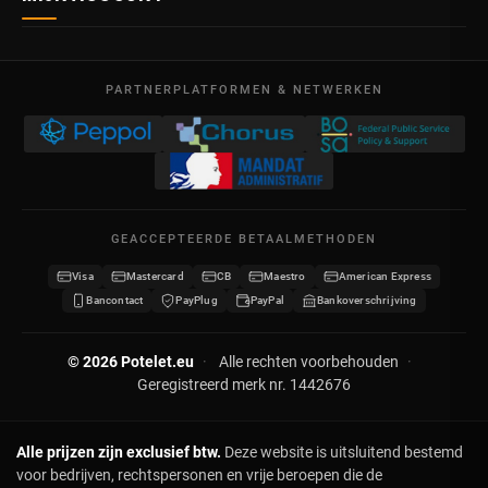
4710
Lontzen
Levering
België
Dashboard
Verkoopsvoorwaarden
Ma – Vr
Mijn bestellingen
09:00 – 17:00
PARTNERPLATFORMEN & NETWERKEN
Wettelijke vermeldingen
BTW BE 0641.740.320 - RPR Luik
Mijn creditnota's
Privacybeleid
Mijn adressen
Neem contact op
Mijn gegevens
Sitemap
GEACCEPTEERDE BETAALMETHODEN
Mijn kortingsbonnen
Visa
Mastercard
CB
Maestro
American Express
Word verdeler
Bancontact
PayPlug
PayPal
Bankoverschrijving
© 2026 Potelet.eu
·
Alle rechten voorbehouden
·
Geregistreerd merk nr. 1442676
Alle prijzen zijn exclusief btw.
Deze website is uitsluitend bestemd
voor bedrijven, rechtspersonen en vrije beroepen die de