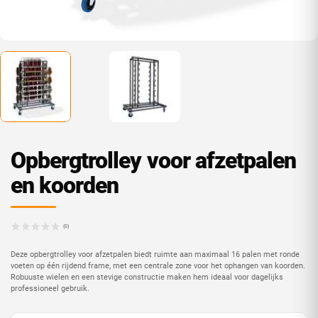
Opbergtrolley voor afzetpalen
en koorden
(0)
Deze opbergtrolley voor afzetpalen biedt ruimte aan maximaal 16 palen met ronde
voeten op één rijdend frame, met een centrale zone voor het ophangen van koorden.
Robuuste wielen en een stevige constructie maken hem ideaal voor dagelijks
professioneel gebruik.