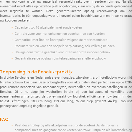
vrij en voorkomt u dat uw materiaal verspreid raakt over meerdere ruimtes. Na elk
evenement wordt alles op dezelfde plek opgeborgen, klaar om bij de volgende gelegenheid
weer uitgerold te worden. Deze gecentraliseerde opslag vereenvoudigt ook de
inventarisatie: in één oogopslag weet u hoeveel palen beschikbaar zijn en in welke staat
uw koorden verkeren.
Capaciteit tot 16 afzetpalen met ronde voeten
Centrale zone voor het ophangen en beschermen van koorden
Compatibel met lint- en koordpalen volgens de marktstandaard
Robuuste wielen voor een soepele verplaatsing, ook volledig beladen
Stevige constructie geschikt voor intensief professioneel gebruik
Gecentraliseerde opslag: ruimtebesparing en snellere opbouw
Toepassing in de Benelux-praktijk
In drukke Belgische en Nederlandse eventlocaties, winkelcentra of hotellobby's wordt tijd
bij elke opbouw kostbaar. Deze opbergtrolley voor afzetpalen sluit perfect aan op de B2B-
procurement behoeften van horecabedrijven, beurshallen en overheidsinstellingen in de
Benelux. Of u nu dagelijks wachtrijen inricht bij een baliepunt of wekelijks een
evenementenruimte omzet: de trolley maakt uw logistiek efficiënter en uw team minder
belast. Afmetingen: 180 cm hoog, 129 cm lang, 76 cm diep, gewicht 44 kg - robuust
genoeg voor langdurig dagelijks gebruik.
FAQ
Past deze trolley bij alle afzetpalen met ronde voeten?
Ja, de trolley is
compatibel met de gangbare ronde voeten van zowel lintpalen als koordpalen op