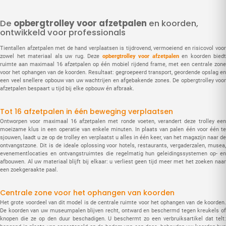
De
opbergtrolley voor afzetpalen
en koorden,
ontwikkeld voor professionals
Tientallen afzetpalen met de hand verplaatsen is tijdrovend, vermoeiend en risicovol voor
zowel het materiaal als uw rug. Deze
opbergtrolley voor afzetpalen
en koorden biedt
ruimte aan maximaal 16 afzetpalen op één mobiel rijdend frame, met een centrale zone
voor het ophangen van de koorden. Resultaat: gegroepeerd transport, geordende opslag en
een veel snellere opbouw van uw wachtrijen en afgebakende zones. De opbergtrolley voor
afzetpalen bespaart u tijd bij elke opbouw én afbraak.
Tot 16 afzetpalen in één beweging verplaatsen
Ontworpen voor maximaal 16 afzetpalen met ronde voeten, verandert deze trolley een
moeizame klus in een operatie van enkele minuten. In plaats van palen één voor één te
sjouwen, laadt u ze op de trolley en verplaatst u alles in één keer, van het magazijn naar de
ontvangstzone. Dit is de ideale oplossing voor hotels, restaurants, vergaderzalen, musea,
evenementlocaties en ontvangstruimtes die regelmatig hun geleidingssystemen op- en
afbouwen. Al uw materiaal blijft bij elkaar: u verliest geen tijd meer met het zoeken naar
een zoekgeraakte paal.
Centrale zone voor het ophangen van koorden
Het grote voordeel van dit model is de centrale ruimte voor het ophangen van de koorden.
De koorden van uw museumpalen blijven recht, ontward en beschermd tegen kreukels of
knopen die ze op den duur beschadigen. U beschermt zo een verbruiksartikel dat telt: