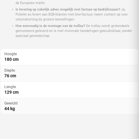
de Europese markt.
Is levering op zakelijk adres mogelijk met factuur op bedrijfsnaam?
Ja,
Potelet.eu levert aan B2B-klanten met btw-factuur; neem contact op voor
volumekorting bij grotere bestellingen.
Hoe eenvoudig is de montage van de trolley?
De trolley wordt grotendeels
gemonteerd geleverd en is met minimale handelingen gebruiksklaar, zonder
speciaal gereedschap.
Hoogte
180 cm
Diepte
76 cm
Lengte
129 cm
Gewicht
44 kg