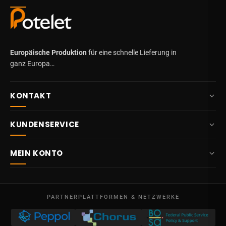
Europäische Produktion
für eine schnelle Lieferung in
ganz Europa…
KONTAKT
+32 87 84 10 20
KUNDENSERVICE
info@potelet.eu
Über uns
Route Mitoyenne 414
MEIN KONTO
4710
Lontzen
Lieferung
Belgien
Übersicht
AGB
Mo – Fr
Meine Bestellungen
09:00 – 17:00
PARTNERPLATTFORMEN & NETZWERKE
Rechtliche Hinweise
USt-IdNr. BE 0641.740.320 - Lüttich
Meine Gutschriften
Datenschutz