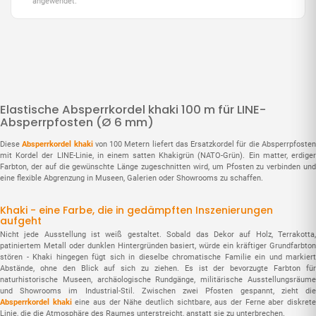
angewendet.
Elastische Absperrkordel khaki 100 m für LINE-
Absperrpfosten (Ø 6 mm)
Diese
Absperrkordel khaki
von 100 Metern liefert das Ersatzkordel für die Absperrpfoste
mit Kordel der LINE-Linie, in einem satten Khakigrün (NATO-Grün). Ein matter, erdiger
Farbton, der auf die gewünschte Länge zugeschnitten wird, um Pfosten zu verbinden und
eine flexible Abgrenzung in Museen, Galerien oder Showrooms zu schaffen.
Khaki - eine Farbe, die in gedämpften Inszenierungen
aufgeht
Nicht jede Ausstellung ist weiß gestaltet. Sobald das Dekor auf Holz, Terrakotta,
patiniertem Metall oder dunklen Hintergründen basiert, würde ein kräftiger Grundfarbton
stören - Khaki hingegen fügt sich in dieselbe chromatische Familie ein und markiert
Abstände, ohne den Blick auf sich zu ziehen. Es ist der bevorzugte Farbton für
naturhistorische Museen, archäologische Rundgänge, militärische Ausstellungsräume
und Showrooms im Industrial-Stil. Zwischen zwei Pfosten gespannt, zieht die
Absperrkordel khaki
eine aus der Nähe deutlich sichtbare, aus der Ferne aber diskret
Linie, die die Atmosphäre des Raumes unterstreicht, anstatt sie zu unterbrechen.