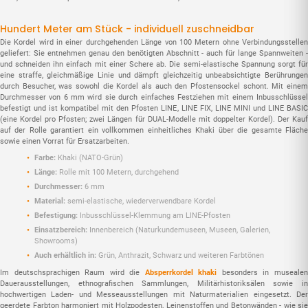
Hundert Meter am Stück - individuell zuschneidbar
Die Kordel wird in einer durchgehenden Länge von 100 Metern ohne Verbindungsstellen
geliefert: Sie entnehmen genau den benötigten Abschnitt - auch für lange Spannweiten -
und schneiden ihn einfach mit einer Schere ab. Die semi-elastische Spannung sorgt für
eine straffe, gleichmäßige Linie und dämpft gleichzeitig unbeabsichtigte Berührungen
durch Besucher, was sowohl die Kordel als auch den Pfostensockel schont. Mit einem
Durchmesser von 6 mm wird sie durch einfaches Festziehen mit einem Inbusschlüssel
befestigt und ist kompatibel mit den Pfosten LINE, LINE FIX, LINE MINI und LINE BASIC
(eine Kordel pro Pfosten; zwei Längen für DUAL-Modelle mit doppelter Kordel). Der Kauf
auf der Rolle garantiert ein vollkommen einheitliches Khaki über die gesamte Fläche
sowie einen Vorrat für Ersatzarbeiten.
Farbe:
Khaki (NATO-Grün)
Länge:
Rolle mit 100 Metern, durchgehend
Durchmesser:
6 mm
Material:
semi-elastische, wiederverwendbare Kordel
Befestigung:
Inbusschlüssel-Klemmung am LINE-Pfosten
Einsatzbereich:
Innenbereich (Naturkundemuseen, Museen, Galerien,
Showrooms)
Auch erhältlich in:
Grün, Anthrazit, Schwarz und weiteren Farbtönen
Im deutschsprachigen Raum wird die
Absperrkordel khaki
besonders in museale
Dauerausstellungen, ethnografischen Sammlungen, Militärhistoriksälen sowie in
hochwertigen Laden- und Messeausstellungen mit Naturmaterialien eingesetzt. Der
geerdete Farbton harmoniert mit Holzpodesten, Leinenstoffen und Betonwänden - wie sie