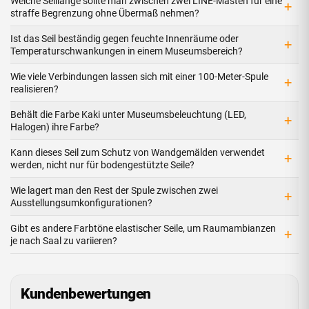
Welche Seillänge sollte man zwischen zwei LINE-Masten für eine
+
straffe Begrenzung ohne Übermaß nehmen?
Ist das Seil beständig gegen feuchte Innenräume oder
+
Temperaturschwankungen in einem Museumsbereich?
Wie viele Verbindungen lassen sich mit einer 100-Meter-Spule
+
realisieren?
Behält die Farbe Kaki unter Museumsbeleuchtung (LED,
+
Halogen) ihre Farbe?
Kann dieses Seil zum Schutz von Wandgemälden verwendet
+
werden, nicht nur für bodengestützte Seile?
Wie lagert man den Rest der Spule zwischen zwei
+
Ausstellungsumkonfigurationen?
Gibt es andere Farbtöne elastischer Seile, um Raumambianzen
+
je nach Saal zu variieren?
Kundenbewertungen