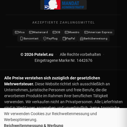
Meine Adressen
Kontakt
Meine Daten
Sitemap
AKZEPTIERTE ZAHLUNGSMITTEL
Meine Gutscheine
Visa
Mastercard
CB
Maestro
American Express
Wiederverkäufer werden
Bancontact
PayPlug
PayPal
Banküberweisung
© 2026 Potelet.eu
·
Alle Rechte vorbehalten
·
Eingetragene Marke Nr. 1442676
Alle Preise verstehen sich zuzüglich der gesetzlichen
Mehrwertsteuer.
Diese Website richtet sich ausschließlich an
Unternehmen, juristische Personen und freie Berufe, die die
erworbenen Produkte im Rahmen ihrer beruflichen Tätigkeit
verwenden. Wir verkaufen nicht an Privatpersonen. Alle Lieferfristen
sind in Werktagen angegeben und unverbindlich : keine Ansprüche
oder Rückerstattungen bei Verzögerung. Für Lieferungen zu einem
Wir verwenden Cookies zur Reichweitenmessung und
bestimmten Datum, bitte kontaktieren Sie uns vorab. Obwohl die
Werbeoptimierung.
Lieferung ab 500 € kostenlos ist, entstehen bei Sonderwünschen
Reichweitenmessung & Werbung