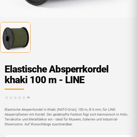
Elastische Absperrkordel
khaki 100 m - LINE
(0)
Elastische Absperrkordel in Khaki (NATO-Grün), 100 m, Ø 6 mm, für LINE-
Absperrpfosten mit Kordel. Der gedämpfte Farbton fügt sich harmonisch in Holz-,
Terrakotta- und Metalldekor ein - ideal für Museen, Galerien und Industrial-
Showrooms. Auf Wunschlänge zuschneidbar.