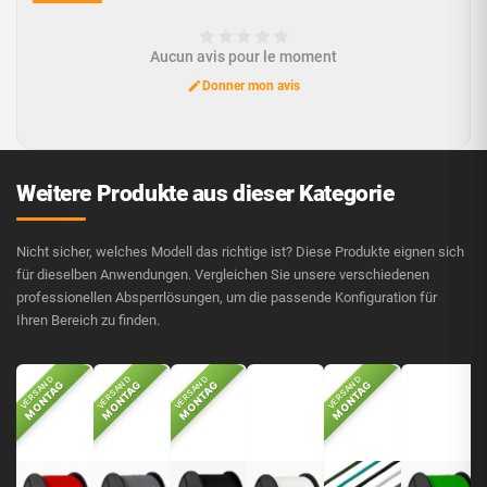
Aucun avis pour le moment
Donner mon avis
Weitere Produkte aus dieser Kategorie
Nicht sicher, welches Modell das richtige ist? Diese Produkte eignen sich
für dieselben Anwendungen. Vergleichen Sie unsere verschiedenen
professionellen Absperrlösungen, um die passende Konfiguration für
Ihren Bereich zu finden.
VERSAND
VERSAND
VERSAND
VERSAND
MONTAG
MONTAG
MONTAG
MONTAG