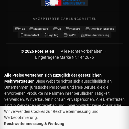
Kontakt
Meine Daten
Sitemap
AKZEPTIERTE ZAHLUNGSMITTEL
Meine Gutscheine
Visa
Mastercard
CB
Maestro
American Express
Wiederverkäufer werden
Bancontact
PayPlug
PayPal
Banküberweisung
© 2026 Potelet.eu
·
Alle Rechte vorbehalten
·
Eingetragene Marke Nr. 1442676
Alle Preise verstehen sich zuzüglich der gesetzlichen
Mehrwertsteuer.
Diese Website richtet sich ausschließlich an
Unternehmen, juristische Personen und freie Berufe, die die
erworbenen Produkte im Rahmen ihrer beruflichen Tätigkeit
verwenden. Wir verkaufen nicht an Privatpersonen. Alle Lieferfristen
sind in Werktagen angegeben und unverbindlich : keine Ansprüche
oder Rückerstattungen bei Verzögerung. Für Lieferungen zu einem
Wir verwenden Cookies zur Reichweitenmessung und
bestimmten Datum, bitte kontaktieren Sie uns vorab. Obwohl die
Werbeoptimierung.
Lieferung ab 500 € kostenlos ist, entstehen bei Sonderwünschen
Reichweitenmessung & Werbung