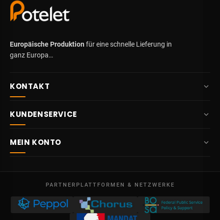
Europäische Produktion
für eine schnelle Lieferung in
ganz Europa…
KONTAKT
+32 87 84 10 20
KUNDENSERVICE
info@potelet.eu
Über uns
Route Mitoyenne 414
MEIN KONTO
4710
Lontzen
Lieferung
Belgien
Übersicht
AGB
Mo – Fr
Meine Bestellungen
09:00 – 17:00
PARTNERPLATTFORMEN & NETZWERKE
Rechtliche Hinweise
USt-IdNr. BE 0641.740.320 - Lüttich
Meine Gutschriften
Datenschutz
Meine Adressen