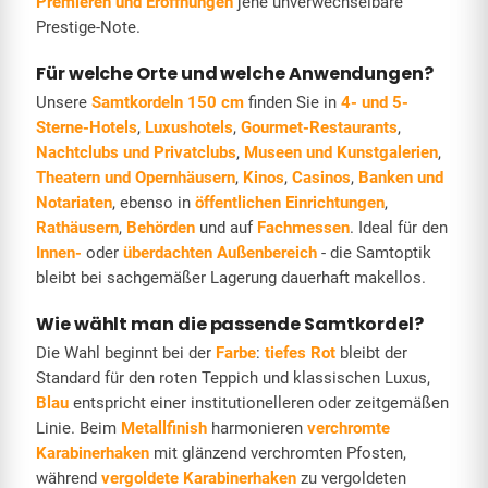
Premieren und Eröffnungen
jene unverwechselbare
Prestige-Note.
Für welche Orte und welche Anwendungen?
Unsere
Samtkordeln 150 cm
finden Sie in
4- und 5-
Sterne-Hotels
,
Luxushotels
,
Gourmet-Restaurants
,
Nachtclubs und Privatclubs
,
Museen und Kunstgalerien
,
Theatern und Opernhäusern
,
Kinos
,
Casinos
,
Banken und
Notariaten
, ebenso in
öffentlichen Einrichtungen
,
Rathäusern
,
Behörden
und auf
Fachmessen
. Ideal für den
Innen-
oder
überdachten Außenbereich
- die Samtoptik
bleibt bei sachgemäßer Lagerung dauerhaft makellos.
Wie wählt man die passende Samtkordel?
Die Wahl beginnt bei der
Farbe
:
tiefes Rot
bleibt der
Standard für den roten Teppich und klassischen Luxus,
Blau
entspricht einer institutionelleren oder zeitgemäßen
Linie. Beim
Metallfinish
harmonieren
verchromte
Karabinerhaken
mit glänzend verchromten Pfosten,
während
vergoldete Karabinerhaken
zu vergoldeten