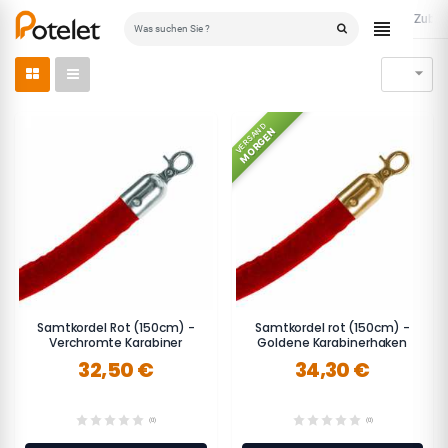
Zubeh
Startseite

VERSAND
MORGEN
Samtkordel Rot (150cm) -
Samtkordel rot (150cm) -
Verchromte Karabiner
Goldene Karabinerhaken
32,50 €
34,30 €
(0)
(0)